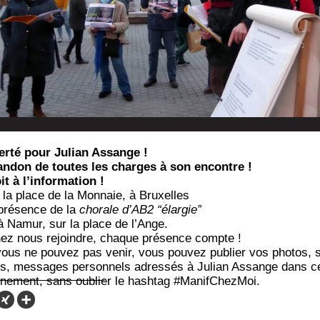
er­té pour Julian Assange !
73256
n­don de toutes les charges à son encontre !
it à l’information !
 la place de la Mon­naie, à Bruxelles
pré­sence de la
cho­rale d’AB2 “élar­gie”
à Namur, sur la place de l’Ange.
ez nous rejoindre, chaque pré­sence compte !
vous ne pou­vez pas venir, vous pou­vez publier vos pho­tos, s
s, mes­sages per­son­nels adres­sés à Julian Assange dans c
­ne­ment, sans oublier le hash­tag #Manif­Chez­Moi.