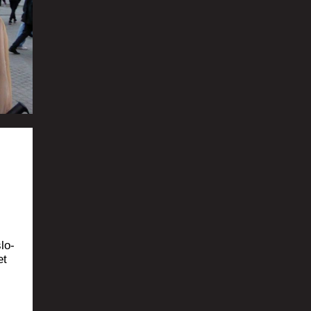
lo­
et