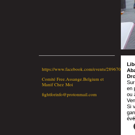
Lib
https://www.facebook.com/events/28967097572
Aba
Dro
Comi­té Free.Assange.Belgium et
Sur
Manif Chez Moi
en 
fightforinfo@protonmail.com
ou 
Ven
Si 
gan
évé