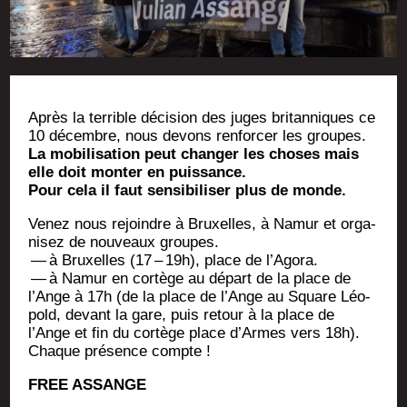
Après la ter­rible déci­sion des juges bri­tan­niques ce
10 décembre, nous devons ren­for­cer les groupes.
La mobi­li­sa­tion peut chan­ger les choses mais
elle doit mon­ter en puissance.
Pour cela il faut sen­si­bi­li­ser plus de monde.
Venez nous rejoindre à Bruxelles, à Namur et orga­
ni­sez de nou­veaux groupes.
— à Bruxelles (17 – 19h), place de l’Agora.
— à Namur en cor­tège au départ de la place de
l’Ange à 17h (de la place de l’Ange au Square Léo­
pold, devant la gare, puis retour à la place de
l’Ange et fin du cor­tège place d’Armes vers 18h).
Chaque pré­sence compte !
FREE ASSANGE