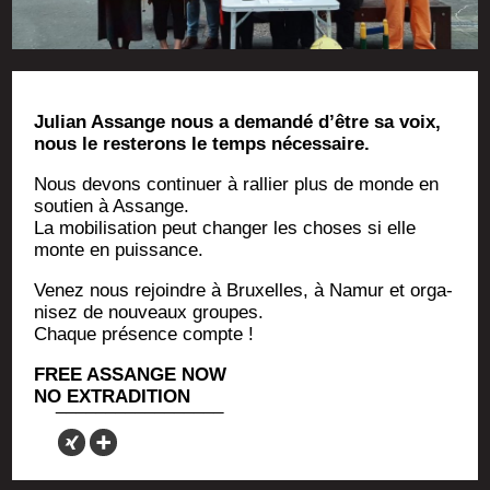
Julian Assange nous a deman­dé d’être sa voix,
nous le res­te­rons le temps nécessaire.
Nous devons conti­nuer à ral­lier plus de monde en
sou­tien à Assange.
La mobi­li­sa­tion peut chan­ger les choses si elle
monte en puissance.
Venez nous rejoindre à Bruxelles, à Namur et orga­
ni­sez de nou­veaux groupes.
Chaque pré­sence compte !
FREE ASSANGE NOW
NO EXTRADITION