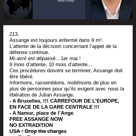
213.
Assange est tou­jours enfer­mé dans 9 m².
L’at­tente de la déci­sion concer­nant l’ap­pel de la
défense continue.
Mi-avril est dépassé…1er mai !
9 mois d’at­tente, 10 mois d’attente…
Ces pro­cé­dures doivent se ter­mi­ner, Assange doit
être libéré.
Infor­mons, ras­sem­blons, mobi­li­sons de plus en
plus de per­sonnes pour qu’ils exigent avec nous la
libé­ra­tion de Julian Assange.
- A Bruxelles, !!! CARREFOUR DE L’EUROPE,
EN FACE DE LA GARE CENTRALE !!!
- A Namur, place de l’Ange.
FREE ASSANGE NOW
NO EXTRADITION
USA : Drop the charges