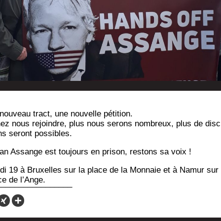
nou­veau tract, une nou­velle pétition.
ez nous rejoindre, plus nous serons nom­breux, plus de dis­
644360/
ns seront possibles.
ian Assange est tou­jours en pri­son, res­tons sa voix !
­di 19 à Bruxelles sur la place de la Mon­naie et à Namur sur 
ce de l’Ange.