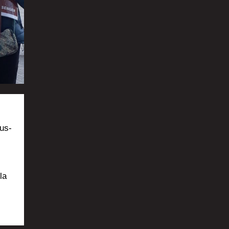
cus­
la