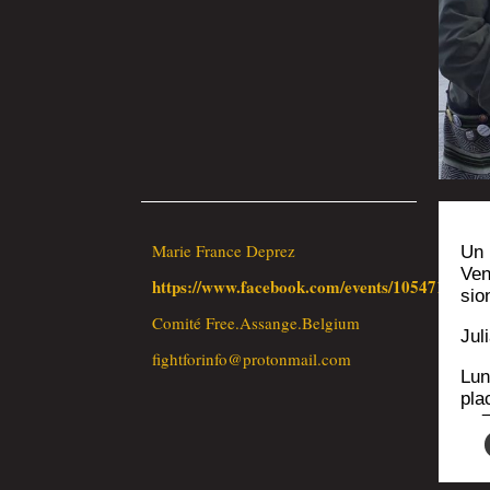
Marie France Deprez
Un 
Ven
https://www.facebook.com/events/1054716381
sio
Comi­té Free.Assange.Belgium
Jul
fightforinfo@protonmail.com
Lun
pla