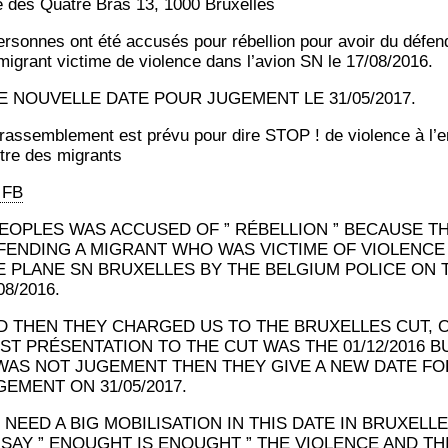
 des Quatre Bras 13, 1000 Bruxelles
er­sonnes ont été accu­sés pour rébel­lion pour avoir du défen
migrant vic­time de vio­lence dans l’a­vion SN le 17/08/2016.
E NOUVELLE DATE POUR JUGEMENT LE 31/05/2017.
ras­sem­ble­ment est pré­vu pour dire STOP ! de vio­lence à l’e
tre des migrants
 FB
PEOPLES WAS ACCUSED OF ” RÉBELLION ” BECAUSE T
FENDING A MIGRANT WHO WAS VICTIME OF VIOLENCE 
E PLANE SN BRUXELLES BY THE BELGIUM POLICE ON 
08/2016.
D THEN THEY CHARGED US TO THE BRUXELLES CUT, 
RST PRÉSENTATION TO THE CUT WAS THE 01/12/2016 B
 WAS NOT JUGEMENT THEN THEY GIVE A NEW DATE FO
GEMENT ON 31/05/2017.
 NEED A BIG MOBILISATION IN THIS DATE IN BRUXELL
 SAY ” ENOUGHT IS ENOUGHT ” THE VIOLENCE AND TH