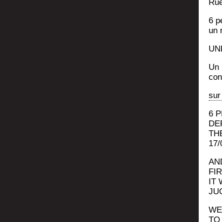
Rue
6 p
un 
UN
Un 
con
sur
6 
DE
TH
17/
AN
FI
IT
JU
WE
TO