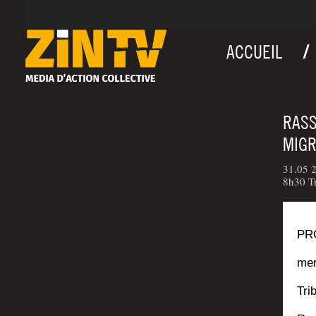
ACCUEIL
RASS
MIG
31.05 2
8h30 Tr
PR
mer
Tri