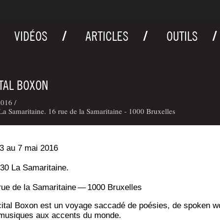
VIDÉOS
ARTICLES
OUTILS
TAL BOXON
016 /
a Samaritaine. 16 rue de la Samaritaine - 1000 Bruxelles
3 au 7 mai 2016
30 La Samaritaine.
rue de la Sama­ri­taine — 1000 Bruxelles
i­tal Boxon est un voyage sac­ca­dé de poé­sies, de spo­ken w
musiques aux accents du monde.