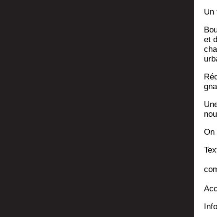
Un 
Bou
et 
cha
urb
Réc
gna
Une 
nou
On 
Tex
com­
Acc
Inf