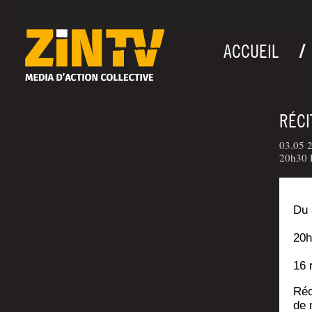
ACCUEIL
RÉCI
03.05 2
20h30 L
Du 
20h
16 
Réc
de 