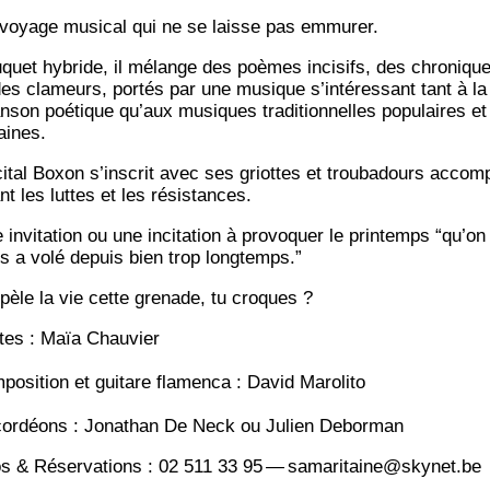
voyage musi­cal qui ne se laisse pas emmurer.
­quet hybride, il mélange des poèmes inci­sifs, des chro­niqu
des cla­meurs, por­tés par une musique s’in­té­res­sant tant à la
n­son poé­tique qu’aux musiques tra­di­tion­nelles popu­laires et
aines.
i­tal Boxon s’inscrit avec ses griottes et trou­ba­dours accom­
nt les luttes et les résistances.
invi­ta­tion ou une inci­ta­tion à pro­vo­quer le prin­temps “qu’on
s a volé depuis bien trop longtemps.”
pèle la vie cette gre­nade, tu croques ?
tes : Maïa Chauvier
po­si­tion et gui­tare fla­men­ca : David Marolito
or­déons : Jona­than De Neck ou Julien Deborman
os & Réser­va­tions : 02 511 33 95 — samaritaine@skynet.be