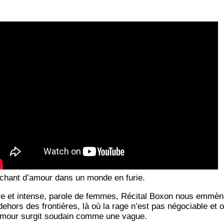
chant d’amour dans un monde en furie.
re et intense, parole de femmes, Réci­tal Boxon nous emmèn
dehors des fron­tières, là où la rage n’est pas négo­ciable et 
umour sur­git sou­dain comme une vague.