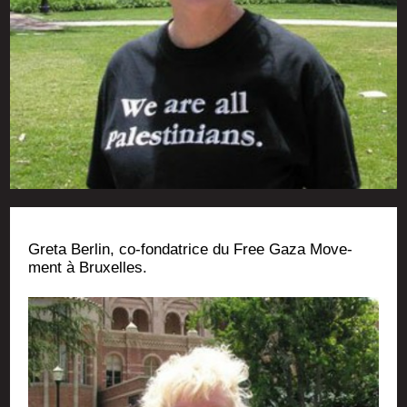
Gre­ta Ber­lin, co-fon­da­trice du Free Gaza Move­
ment à Bruxelles.