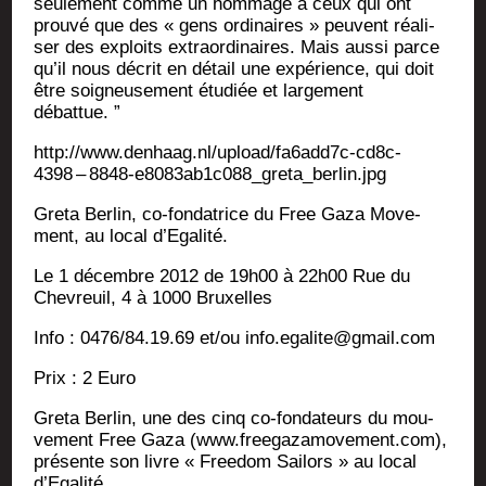
seule­ment comme un hom­mage à ceux qui ont
prou­vé que des « gens ordi­naires » peuvent réa­li­
ser des exploits extra­or­di­naires. Mais aus­si parce
qu’il nous décrit en détail une expé­rience, qui doit
être soi­gneu­se­ment étu­diée et lar­ge­ment
débattue. ”
http://www.denhaag.nl/upload/fa6add7c-cd8c-
4398 – 8848-e8083ab1c088_greta_berlin.jpg
Gre­ta Ber­lin, co-fon­da­trice du Free Gaza Move­
ment, au local d’Egalité.
Le 1 décembre 2012 de 19h00 à 22h00 Rue du
Che­vreuil, 4 à 1000 Bruxelles
Info : 0476/84.19.69 et/ou info.egalite@gmail.com
Prix : 2 Euro
Gre­ta Ber­lin, une des cinq co-fon­da­teurs du mou­
ve­ment Free Gaza (www.freegazamovement.com),
pré­sente son livre « Free­dom Sai­lors » au local
d’Egalité.