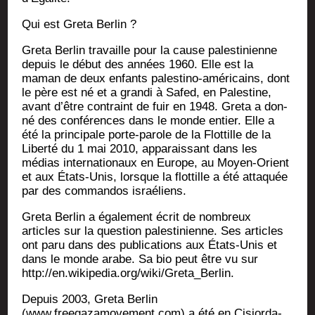
Qui est Gre­ta Berlin ?
Gre­ta Ber­lin tra­vaille pour la cause pales­ti­nienne
depuis le début des années 1960. Elle est la
maman de deux enfants pales­ti­no-amé­ri­cains, dont
le père est né et a gran­di à Safed, en Pales­tine,
avant d’être contraint de fuir en 1948. Gre­ta a don­
né des confé­rences dans le monde entier. Elle a
été la prin­ci­pale porte-parole de la Flot­tille de la
Liber­té du 1 mai 2010, appa­rais­sant dans les
médias inter­na­tio­naux en Europe, au Moyen-Orient
et aux États-Unis, lorsque la flot­tille a été atta­quée
par des com­man­dos israéliens.
Gre­ta Ber­lin a éga­le­ment écrit de nom­breux
articles sur la ques­tion pales­ti­nienne. Ses articles
ont paru dans des publi­ca­tions aux États-Unis et
dans le monde arabe. Sa bio peut être vu sur
http://en.wikipedia.org/wiki/Greta_Berlin.
Depuis 2003, Gre­ta Ber­lin
(www.freegazamovement.com) a été en Cis­jor­da­