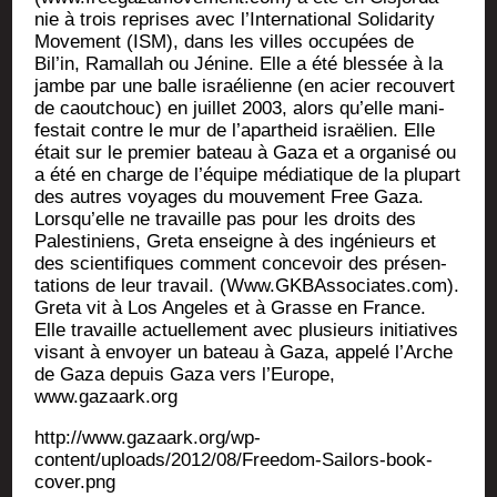
nie à trois reprises avec l’In­ter­na­tio­nal Soli­da­ri­ty
Move­ment (ISM), dans les villes occu­pées de
Bil’in, Ramal­lah ou Jénine. Elle a été bles­sée à la
jambe par une balle israé­lienne (en acier recou­vert
de caou­tchouc) en juillet 2003, alors qu’elle mani­
fes­tait contre le mur de l’a­par­theid israë­lien. Elle
était sur le pre­mier bateau à Gaza et a orga­ni­sé ou
a été en charge de l’é­quipe média­tique de la plu­part
des autres voyages du mou­ve­ment Free Gaza.
Lors­qu’elle ne tra­vaille pas pour les droits des
Pales­ti­niens, Gre­ta enseigne à des ingé­nieurs et
des scien­ti­fiques com­ment conce­voir des pré­sen­
ta­tions de leur tra­vail. (Www.GKBAssociates.com).
Gre­ta vit à Los Angeles et à Grasse en France.
Elle tra­vaille actuel­le­ment avec plu­sieurs ini­tia­tives
visant à envoyer un bateau à Gaza, appe­lé l’Arche
de Gaza depuis Gaza vers l’Eu­rope,
www.gazaark.org
http://www.gazaark.org/wp-
content/uploads/2012/08/Freedom-Sailors-book-
cover.png