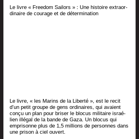
Le livre « Free­dom Sai­lors » : Une his­toire extra­or­
di­naire de cou­rage et de détermination
Le livre, « les Marins de la Liber­té », est le recit
d’un petit groupe de gens ordi­naires, qui avaient
conçu un plan pour bri­ser le blo­cus mili­taire israé­
lien illé­gal de la bande de Gaza. Un blo­cus qui
empri­sonne plus de 1,5 mil­lions de per­sonnes dans
une pri­son à ciel ouvert.