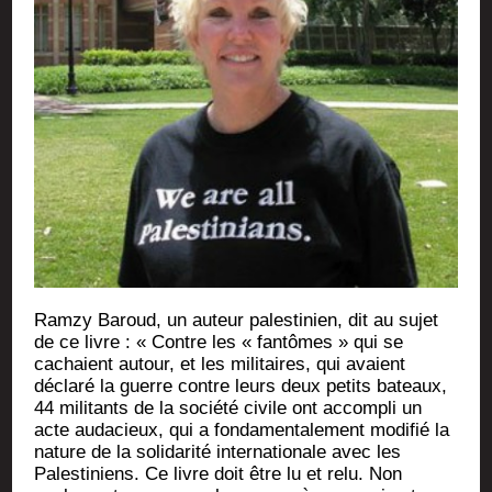
Ram­zy Baroud, un auteur pales­ti­nien, dit au sujet
de ce livre : « Contre les « fan­tômes » qui se
cachaient autour, et les mili­taires, qui avaient
décla­ré la guerre contre leurs deux petits bateaux,
44 mili­tants de la socié­té civile ont accom­pli un
acte auda­cieux, qui a fon­da­men­ta­le­ment modi­fié la
nature de la soli­da­ri­té inter­na­tio­nale avec les
Pales­ti­niens. Ce livre doit être lu et relu. Non