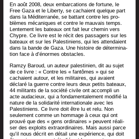
En août 2008, deux embar­ca­tions de for­tune, le
Free Gaza et le Liber­ty, se cachaient quelque part
dans la Médi­ter­ra­née, se bat­tant contre les pro­
blèmes méca­niques et contre le mau­vais temps.
Len­te­ment les bateaux ont fait leur che­min vers
Chypre. Ce livre est le récit des pas­sa­gers sur les
bateaux et sur les Pales­ti­niens, qui les atten­daient
dans la bande de Gaza. Une his­toire de déter­mi­na­
tion face à d’é­normes obstacles.
Ram­zy Baroud, un auteur pales­ti­nien, dit au sujet
de ce livre : « Contre les « fan­tômes » qui se
cachaient autour, et les mili­taires, qui avaient
décla­ré la guerre contre leurs deux petits bateaux,
44 mili­tants de la socié­té civile ont accom­pli un
acte auda­cieux, qui a fon­da­men­ta­le­ment modi­fié la
nature de la soli­da­ri­té inter­na­tio­nale avec les
Pales­ti­niens. Ce livre doit être lu et relu. Non
seule­ment comme un hom­mage à ceux qui ont
prou­vé que des « gens ordi­naires » peuvent réa­li­
ser des exploits extra­or­di­naires. Mais aus­si parce
qu’il nous décrit en détail une expé­rience, qui doit