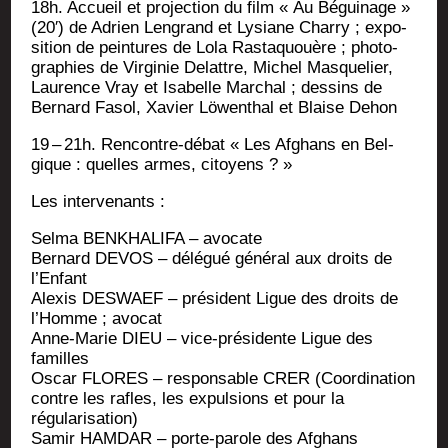
18h. Accueil et pro­jec­tion du film « Au Bégui­nage »
(20′) de Adrien Len­grand et Lysiane Char­ry ; expo­
si­tion de pein­tures de Lola Ras­ta­quouère ; pho­to­
gra­phies de Vir­gi­nie Delattre, Michel Mas­que­lier,
Lau­rence Vray et Isa­belle Mar­chal ; des­sins de
Ber­nard Fasol, Xavier Löwen­thal et Blaise Dehon
19 – 21h. Ren­contre-débat « Les Afghans en Bel­
gique : quelles armes, citoyens ? »
Les inter­ve­nants :
Sel­ma BENKHALIFA – avocate
Ber­nard DEVOS – délé­gué géné­ral aux droits de
l’Enfant
Alexis DESWAEF – pré­sident Ligue des droits de
l’Homme ; avocat
Anne-Marie DIEU – vice-pré­si­dente Ligue des
familles
Oscar FLORES – res­pon­sable CRER (Coor­di­na­tion
contre les rafles, les expul­sions et pour la
régularisation)
Samir HAMDAR – porte-parole des Afghans