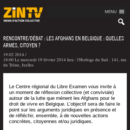
MENU
RENCONTRE/DÉBAT : LES AFGHANS EN BELGIQUE : QUELLES
ARMES, CITOYEN ?
19.02 2014 /
18:00 Le mercredi 19 février 2014 lieu : l'Horloge du Sud . 141, rue
du Trône, Ixelles
Le Centre régio­nal du Libre Exa­men vous invite à
un moment de réflexion col­lec­tive (et convi­viale)
autour de la lutte que mènent les Afghans pour le
droit de vivre en Bel­gique. L’objectif sera de faire le
point sur les argu­ments juri­diques en pré­sence et
de réflé­chir, ensemble, à de nou­velles actions
concrètes, citoyennes et/ou juridiques.