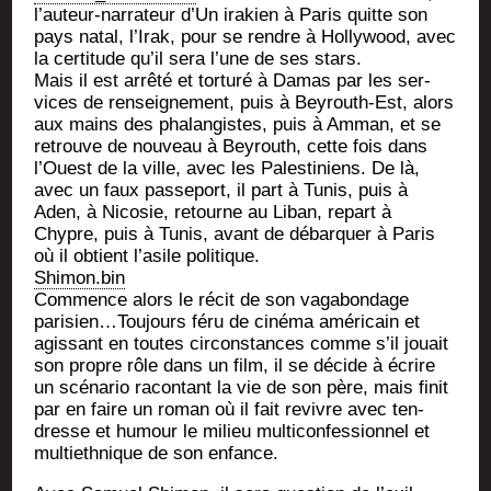
l’auteur-narrateur d’Un ira­kien à Paris quitte son
pays natal, l’Irak, pour se rendre à Hol­ly­wood, avec
la cer­ti­tude qu’il sera l’une de ses stars.
Mais il est arrê­té et tor­tu­ré à Damas par les ser­
vices de ren­sei­gne­ment, puis à Bey­routh-Est, alors
aux mains des pha­lan­gistes, puis à Amman, et se
retrouve de nou­veau à Bey­routh, cette fois dans
l’Ouest de la ville, avec les Pales­ti­niens. De là,
avec un faux pas­se­port, il part à Tunis, puis à
Aden, à Nico­sie, retourne au Liban, repart à
Chypre, puis à Tunis, avant de débar­quer à Paris
où il obtient l’asile politique.
Shimon.bin
Com­mence alors le récit de son vaga­bon­dage
parisien…Toujours féru de ciné­ma amé­ri­cain et
agis­sant en toutes cir­cons­tances comme s’il jouait
son propre rôle dans un film, il se décide à écrire
un scé­na­rio racon­tant la vie de son père, mais finit
par en faire un roman où il fait revivre avec ten­
dresse et humour le milieu mul­ti­con­fes­sion­nel et
mul­tieth­nique de son enfance.