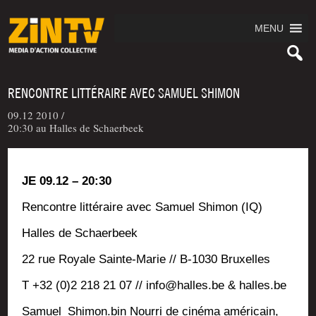
MENU
RENCONTRE LITTÉRAIRE AVEC SAMUEL SHIMON
09.12 2010 /
20:30 au Halles de Schaerbeek
JE 09.12 – 20:30
Ren­contre lit­té­raire avec Samuel Shi­mon (IQ)
Halles de Schaerbeek
22 rue Royale Sainte-Marie // B‑1030 Bruxelles
T +32 (0)2 218 21 07 // info@halles.be & halles.be
Samuel_Shimon.bin
Nour­ri de ciné­ma amé­ri­cain,