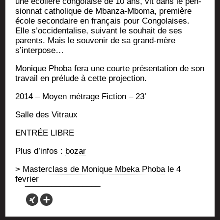
une éco­lière congo­laise de 10 ans, vit dans le pen­
sion­nat catho­lique de Mban­za-Mbo­ma, pre­mière
école secon­daire en fran­çais pour Congo­laises.
Elle s’occidentalise, sui­vant le sou­hait de ses
parents. Mais le sou­ve­nir de sa grand-mère
s’interpose…
Monique Pho­ba fera une courte pré­sen­ta­tion de son
tra­vail en pré­lude à cette projection.
2014 – Moyen métrage Fic­tion – 23’
Salle des Vitraux
ENTRÉE LIBRE
Plus d’in­fos :
bozar
> M
aster­class de Monique Mbe­ka Pho­ba
le 4
fevrier