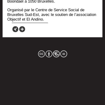
Boon­dael à 1050 Bruxelles.
Orga­ni­sé par le Centre de Ser­vice Social de
Bruxelles Sud-Est, avec le sou­tien de l’as­so­cia­tion
Objec­tif et El Andino.