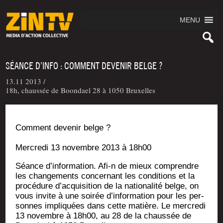
MENU
SÉANCE D’INFO : COMMENT DEVENIR BELGE ?
13.11 2013 /
18h, chaussée de Boondael 28 à 1050 Bruxelles
Com­ment deve­nir belge ?
Mer­cre­di 13 novembre 2013 à 18h00
Séance d’in­for­ma­tion. Afi‑n de mieux com­prendre
les chan­ge­ments concer­nant les condi­tions et la
pro­cé­dure d’ac­qui­si­tion de la natio­na­li­té belge, on
vous invite à une soi­rée d’information pour les per­
sonnes impli­quées dans cette matière. Le mer­cre­di
13 novembre à 18h00, au 28 de la chaus­sée de