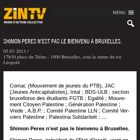
MENU
SHIMON PERES N’EST PAS LE BIENVENU À BRUXELLES.
05.03 2013 /
17h30 place du Trône - 1000 Bruxelles, sous la statue du roi
Léopold
Comac (Mou­ve­ment de jeunes du PTB), JAC
(Jeunes Anti­ca­pi­ta­listes), Intal ; BDS-ULB ; sec­tion
bruxel­loise des étu­diants FGTB ; Ega­li­té ; Mou­ve­
ment Citoyen Pales­tine ; Géné­ra­tion Pales­tine ;
Vrede ; A.B.P. ; Comi­té Pales­tine LLN ; Comi­té Ver­
viers Pales­tine ; Pales­ti­na Solidariteit ; …
Shi­mon Per­es n’est pas le bien­ve­nu à Bruxelles.