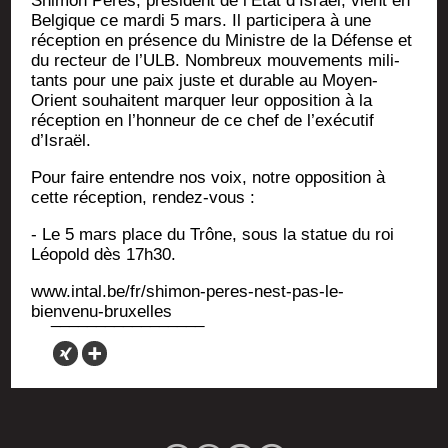
Shi­mon Per­es, pré­sident de l’Etat d’Israël, vient en
Bel­gique ce mar­di 5 mars. Il par­ti­ci­pe­ra à une
récep­tion en pré­sence du Ministre de la Défense et
du rec­teur de l’ULB. Nom­breux mou­ve­ments mili­
tants pour une paix juste et durable au Moyen-
Orient sou­haitent mar­quer leur oppo­si­tion à la
récep­tion en l’honneur de ce chef de l’exécutif
d’Israël.
Pour faire entendre nos voix, notre oppo­si­tion à
cette récep­tion, rendez-vous :
- Le 5 mars place du Trône, sous la sta­tue du roi
Léo­pold dès 17h30.
www.intal.be/fr/shimon-peres-nest-pas-le-
bienvenu-bruxelles