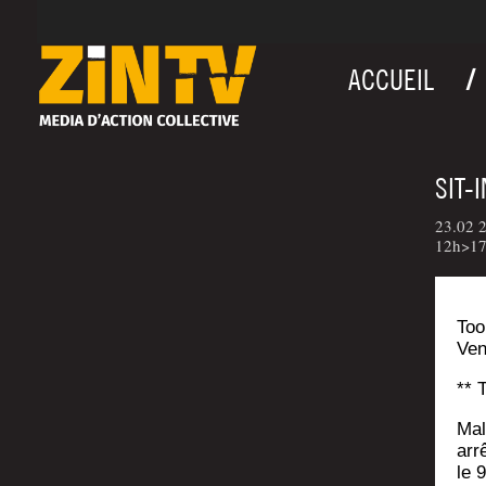
ACCUEIL
SIT-
23.02 2
12h>17
Too
Ven
** 
Mal
arr
le 9