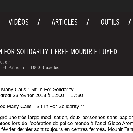
VIDÉOS
ARTICLES
OUTILS
IN FOR SOLIDARITY ! FREE MOUNIR ET JIYED
018 /
h30 Art & Loi - 1000 Bruxelles
 Many Calls : Sit-In For Solidarity
­dre­di 23 février 2018 à 12:00 — 17:30
Too Many Calls : Sit-In For Solidarity **
­gré une très large mobi­li­sa­tion, deux per­sonnes sans-papie
ê­tées lors de l’o­pé­ra­tion de police menée à l’as­bl Globe Aro­
 février der­nier sont tou­jours en centres fer­més. Mou­nir Tah­r