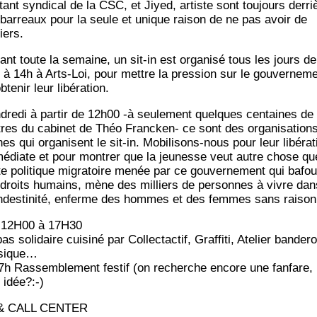
­tant syn­di­cal de la CSC, et Jiyed, artiste sont tou­jours der­ri
 bar­reaux pour la seule et unique rai­son de ne pas avoir de
iers.
ant toute la semaine, un sit-in est orga­ni­sé tous les jours de
 à 14h à Arts-Loi, pour mettre la pres­sion sur le gou­ver­ne­m
bte­nir leur libération.
­dre­di à par­tir de 12h00 ‑à seule­ment quelques cen­taines de
res du cabi­net de Théo Fran­cken- ce sont des orga­ni­sa­tion
es qui orga­nisent le sit-in. Mobi­li­sons-nous pour leur libé­ra­t
é­diate et pour mon­trer que la jeu­nesse veut autre chose qu
te poli­tique migra­toire menée par ce gou­ver­ne­ment qui bafo
 droits humains, mène des mil­liers de per­sonnes à vivre dan
n­des­ti­ni­té, enferme des hommes et des femmes sans raison
12H00 à 17H30
s soli­daire cui­si­né par Col­lec­tac­tif, Graf­fi­ti, Ate­lier ban­de­ro
sique…
7h Ras­sem­ble­ment fes­tif (on recherche encore une fan­fare,
 idée?:-)
& CALL CENTER