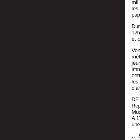
mili
les
pap
Dur
12h
et o
Ven
mèt
jeun
imm
cet
les
cla
DE 
Repa
Mu
A 1
une
… 