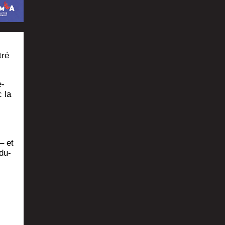
tré
e­
c la
– et
du­