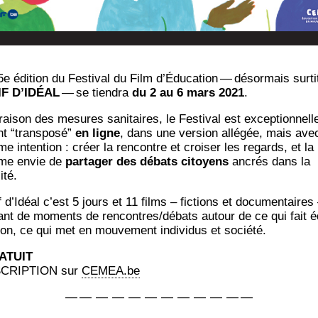
5e édi­tion du Fes­ti­val du Film d’Éducation — désor­mais sur­ti­
IF D’IDÉAL
— se tien­dra
du 2 au 6 mars 2021
.
ai­son des mesures sani­taires, le Fes­ti­val est excep­tion­nel­l
t “trans­po­sé”
en ligne
, dans une ver­sion allé­gée, mais ave
e inten­tion : créer la ren­contre et croi­ser les regards, et la
me envie de
par­ta­ger des débats citoyens
ancrés dans la
ité.
 d’Idéal c’est 5 jours et 11 films – fic­tions et docu­men­taires 
ant de moments de rencontres/débats autour de ce qui fait é
tion, ce qui met en mou­ve­ment indi­vi­dus et société.
ATUIT
SCRIPTION sur
CEMEA.be
— — — — — — — — — — — —