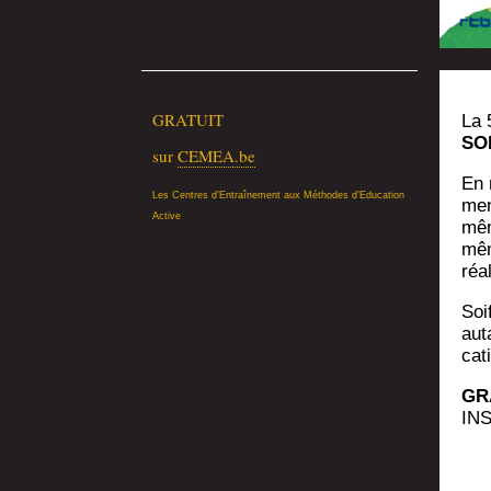
GRATUIT
La 
SO
sur
CEMEA.be
En r
Les Centres d’En­traî­ne­ment aux Méthodes d’E­du­ca­tion
men
Active
mêm
mê
réal
Soif
aut
ca­
GR
IN