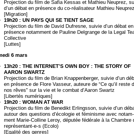
Pro­jec­tion du film de Safia Kes­sas et Mathieu Neu­prez, sui
d’un débat en pré­sence du co-réa­li­sa­teur Mathieu Neupre
[Migra­tion]
19h20 : UN PAYS QUI SE TIENT SAGE
Pro­jec­tion du film de David Dufresne, sui­vie d’un débat en
pré­sence notam­ment de Pau­line Del­grange de la Legal T
Collective
[Luttes]
e­di 6 mars
13h20 : THE INTERNET’S OWN BOY : THE STORY OF
AARON SWARTZ
Pro­jec­tion du film de Brian Knap­pen­ber­ger, sui­vie d’un dé
en pré­sence de Flore Vas­seur, auteure de “
Ce qu’il reste 
nos rêves” sur la vie et le com­bat d’Aa­ron Swartz
[Liber­tés numériques]
19h20 : WOMAN AT WAR
Pro­jec­tion du film de Bene­dikt Erling­sson, sui­vie d’un déb
autour des ques­tions d’é­co­lo­gie et fémi­nisme avec notam­
ment Marie-Col­line Leroy, dépu­tée fédé­rale à la Chambre
repré­sen­tant-e‑s (Eco­lo)
[Ega­li­té des genres]