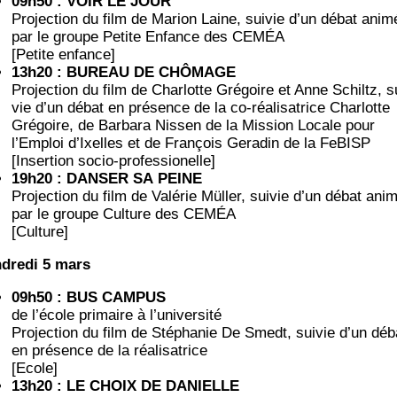
09h50 : VOIR LE JOUR
Pro­jec­tion du film de Marion Laine, sui­vie d’un débat ani­m
par le groupe Petite Enfance des CEMÉA
[Petite enfance]
13h20 : BUREAU DE CHÔMAGE
Pro­jec­tion du film de Char­lotte Gré­goire et Anne Schiltz, s
vie d’un débat en pré­sence de la co-réa­li­sa­trice Char­lotte
Gré­goire, de Bar­ba­ra Nis­sen de la Mis­sion Locale pour
l’Emploi d’Ixelles et de Fran­çois Gera­din de la FeBISP
[Inser­tion socio-professionelle]
19h20 : DANSER SA PEINE
Pro­jec­tion du film de Valé­rie Mül­ler, sui­vie d’un débat ani­
par le groupe Culture des CEMÉA
[Culture]
­dre­di 5 mars
09h50 : BUS CAMPUS
de l’école pri­maire à l’université
Pro­jec­tion du film de Sté­pha­nie De Smedt, sui­vie d’un déb
en pré­sence de la réalisatrice
[Ecole]
13h20 : LE CHOIX DE DANIELLE