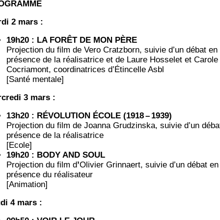
OGRAMME
­di 2 mars :
19h20 : LA FORÊT DE MON PÈRE
Pro­jec­tion du film de Vero Cratz­born, sui­vie d’un débat en
pré­sence de la réa­li­sa­trice et de Laure Hos­se­let et Carole
Cocria­mont, coor­di­na­trices d’Étincelle Asbl
[San­té mentale]
­cre­di 3 mars :
13h20 : RÉVOLUTION ÉCOLE (1918 – 1939)
Pro­jec­tion du film de Joan­na Grud­zins­ka, sui­vie d’un déba
pré­sence de la réalisatrice
[Ecole]
19h20 : BODY AND SOUL
Pro­jec­tion du film d
’
Oli­vier Grin­naert, sui­vie d’un débat en
pré­sence du réalisateur
[Ani­ma­tion]
­di 4 mars :