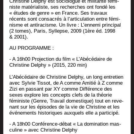
Chris­tine Del­phy est socio­logue et mili­tante fémi­
niste maté­ria­liste, ses recherches ont fon­dé les
« études de genre » en France. Ses tra­vaux
récents sont consa­crés à l’articulation entre fémi­
nisme et anti­ra­cisme. Un livre : L’ennemi prin­ci­pal
(2 tomes), Paris, Syl­lepse, 2009 (1ère éd. 1998
& 2001).
AU PROGRAMME :
- A 16h00 Pro­jec­tion du film « L’Abécédaire de
Chris­tine Del­phy » (2015, 220 min)
L’Abécédaire de Chris­tine Del­phy, un long entre­tien
avec Syl­vie Tis­sot, de A comme Ami­tié à Z comme
Zizi en pas­sant par XY comme Dif­fé­rence des
sexes explore les concepts clefs de la théo­rie
fémi­niste (Genre, Tra­vail domes­tique) tout en reve­
nant sur les épi­sodes de la vie de Chris­tine et les
évé­ne­ments his­to­riques aux­quels elle a participé.
- A 18h00 Confé­rence-débat « La domi­na­tion mas­
cu­line » avec Chris­tine Delphy