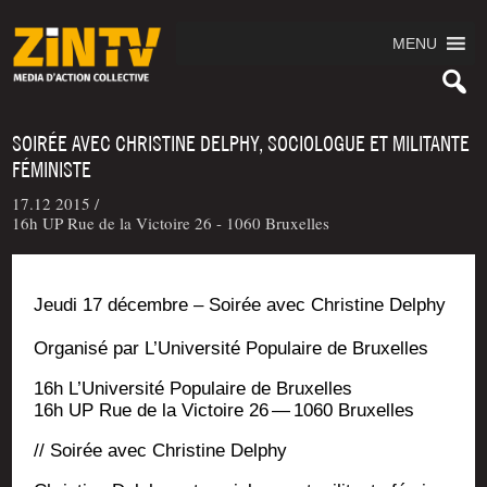
MENU
SOIRÉE AVEC CHRISTINE DELPHY, SOCIOLOGUE ET MILITANTE
FÉMINISTE
17.12 2015 /
16h UP Rue de la Victoire 26 - 1060 Bruxelles
Jeu­di 17 décembre – Soi­rée avec Chris­tine Delphy
Orga­ni­sé par L’U­ni­ver­si­té Popu­laire de Bruxelles
16h L’U­ni­ver­si­té Popu­laire de Bruxelles
16h UP Rue de la Vic­toire 26 — 1060 Bruxelles
// Soi­rée avec Chris­tine Delphy