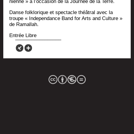
nienne » à l’occasion de la Jour­née de la Terre.
Danse folk­lo­rique et spec­tacle théâ­tral avec la
troupe « Inde­pen­dance Band for Arts and Culture »
de Ramallah.
Entrée Libre