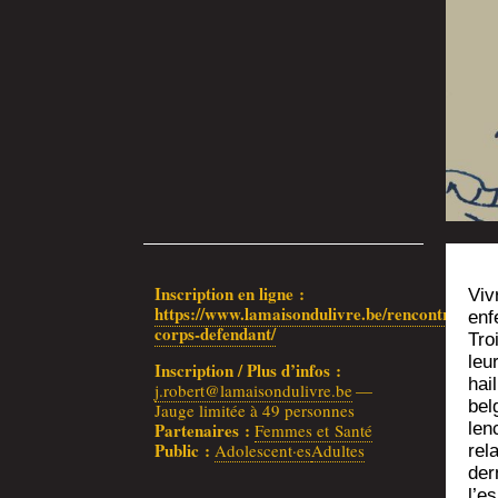
Ins­crip­tion en ligne :
Viv
https://www.lamaisondulivre.be/rencontre/a‑leu
enf
corps-defendant/
Tro
leu
Ins­crip­tion / Plus d’in­fos :
hai
j.robert@lamaisondulivre.be
—
bel
Jauge limi­tée à 49 personnes
Par­te­naires :
len
Femmes et Santé
Public :
Adolescent·es
Adultes
rela
der­
l’e