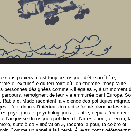
re sans papiers, c’est tou­jours ris­quer d’être arrêté·e,
rs-
ermé·e, expulsé·e du ter­ri­toire où l’on cherche l’hospitalité.
is per­sonnes dési­gnées comme « illé­gales », à un moment 
r par­cours, témoignent de leur vie emmu­rée par l’Europe. So
l, Rabia et Mado racontent la vio­lence des poli­tiques migra­to
ges. L’un, depuis l’intérieur du centre fer­mé, évoque les vio­
ces phy­siques et psy­cho­lo­giques ; l’autre, depuis l’extérieur,
te l’angoisse du risque quo­ti­dien de l’arrestation ; et enfin, l
nière, suite à sa « libé­ra­tion », raconte la peur, la colère et
spoir. Comme un appel à la liber­té,
À leurs corps défen­dant
m