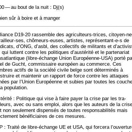
00 — au bout de la nuit : Dj(s)
bien sûr à boire et à manger
lliance D19-20 ras­semble des agri­cul­teurs-trices, citoyen-ne
­vailleur-ses, chô­meurs-euses, artistes, repré­sen­tant-e‑s de
di­cats, d’ONG, d’asbl, des col­lec­tifs de mili­tants et d’activis
 qui luttent contre les poli­tiques d’austérité et le par­te­na­riat
ns­at­lan­tique (libre-échange Union Euro­péenne-USA) por­té pa
el de Gucht, com­mis­saire euro­péen au com­merce. Ces
bres actifs de la socié­té civile belge sont déter­mi­nés à
struire et main­te­nir un rap­port de force contre les attaques
ées par l’Union Euro­péenne et subies par toutes les couch
la population.
té­ri­té : Poli­tique qui vise à faire payer la crise par les tra­
lleurs, avec ou sans emploi, alors que les auteurs de la cris
t non seule­ment dis­pen­sés de toutes res­pon­sa­bi­li­tés mais
ec­te­ment béné­fi­ciaires de ces mesures.
P : Trai­té de libre-échange UE et USA, qui for­ce­ra l’ouvertur