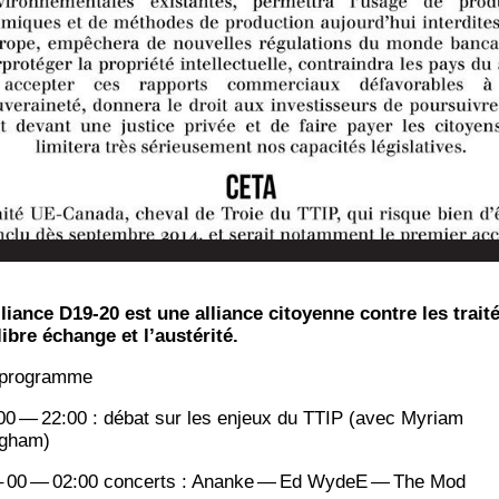
l­liance D19-20 est une alliance citoyenne contre les trai­t
libre échange et l’austérité.
pro­gramme
00 — 22:00 : débat sur les enjeux du TTIP (avec Myriam
gham)
– 00 — 02:00 concerts : Ananke — Ed WydeE — The Mod