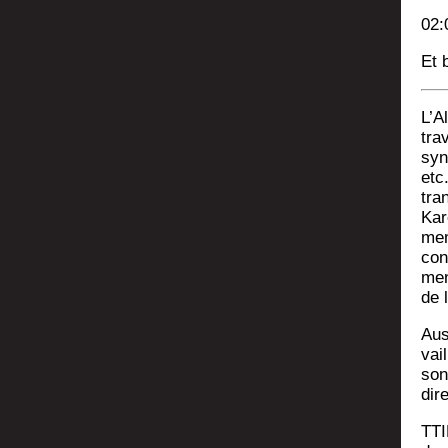
02:
Et 
L’A
tra
syn­
etc.
tra
Kar
mem
con
men
de 
Aus­
vai
son
dir
TTI