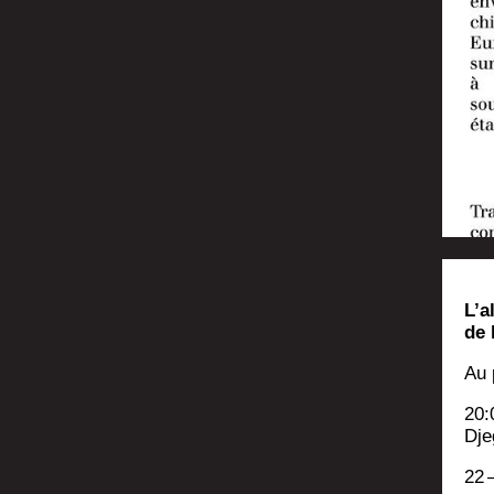
L’a
de 
Au 
20:
Dje
22 