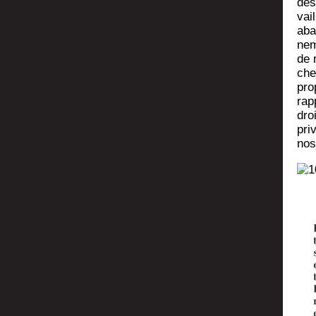
des
vail
abai
ne­
de 
che­
pro­
rap­
dro
pri­
nos 