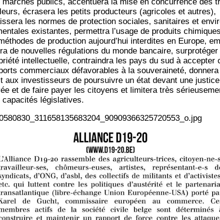
 mar­chés publics, accen­tue­ra la mise en concur­rence des t
leurs, écra­se­ra les petits pro­duc­teurs (agri­coles et autres),
s­se­ra les normes de pro­tec­tion sociales, sani­taires et envi­
men­tales exis­tantes, per­met­tra l’usage de pro­duits chi­mique
méthodes de pro­duc­tion aujourd’hui inter­dites en Europe, e
ra de nou­velles régu­la­tions du monde ban­caire, sur­pro­té­ger
prié­té intel­lec­tuelle, contrain­dra les pays du sud à accep­ter
ports com­mer­ciaux défa­vo­rables à la sou­ve­rai­ne­té, don­ne­ra
it aux inves­tis­seurs de pour­suivre un état devant une jus­tice
vée et de faire payer les citoyens et limi­te­ra très sérieu­se­me
capa­ci­tés législatives.