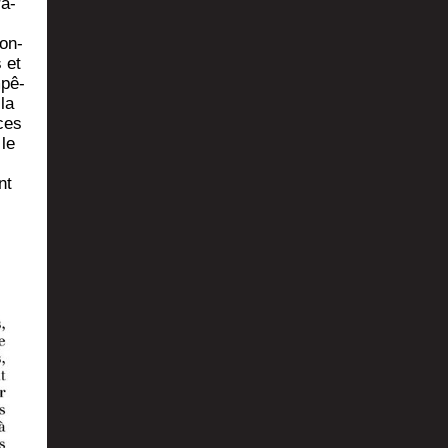
ra­
ron­
s et
mpê­
 la
 ces
 le
nt