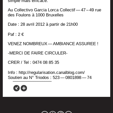
simple mais efficace.
Au Col­lec­ti­vo Gar­cia Lor­ca Col­lec­tif — 47 – 49 rue
des Fou­lons à 1000 Bruxelles
Date : 28 avril 2012 à par­tir de 21h00
Paf : 2 €
VENEZ NOMBREUX — AMBIANCE ASSUREE !
-MERCI DE FAIRE CIRCULER-
CRER / Tel : 0474 08 85 35
Info : http://regularisation.canalblog.com/
Sou­tien au N° Trio­dos : 523 — 0801898 — 74