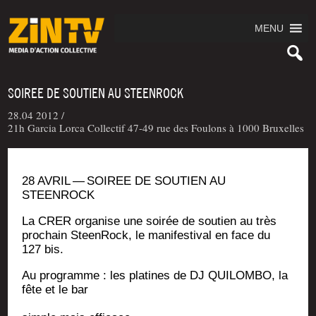
MENU
SOIREE DE SOUTIEN AU STEENROCK
28.04 2012 /
21h Garcia Lorca Collectif 47-49 rue des Foulons à 1000 Bruxelles
28 AVRIL — SOIREE DE SOUTIEN AU
STEENROCK
La CRER orga­nise une soi­rée de sou­tien au très
pro­chain Steen­Rock, le mani­fes­ti­val en face du
127 bis.
Au pro­gramme : les pla­tines de DJ QUILOMBO, la
fête et le bar