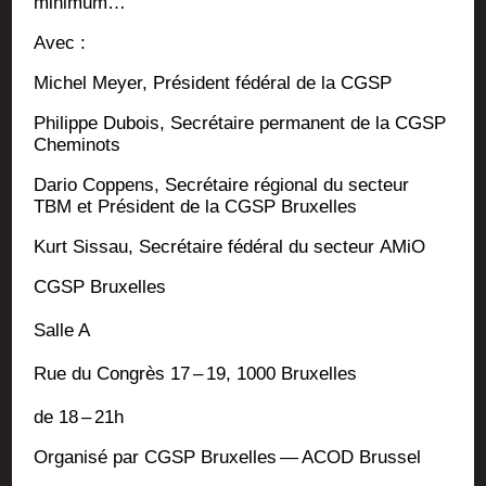
minimum…
Avec :
Michel Meyer, Pré­sident fédé­ral de la CGSP
Phi­lippe Dubois, Secré­taire per­ma­nent de la CGSP
Cheminots
Dario Cop­pens, Secré­taire régio­nal du sec­teur
TBM et Pré­sident de la CGSP Bruxelles
Kurt Sis­sau, Secré­taire fédé­ral du sec­teur AMiO
CGSP Bruxelles
Salle A
Rue du Congrès 17 – 19, 1000 Bruxelles
de 18 – 21h
Orga­ni­sé par CGSP Bruxelles — ACOD Brussel