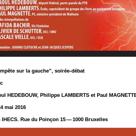
m­pête sur la gauche”, soirée-débat
c
oul HEDEBOUW, Phi­lippe LAMBERTS et Paul MAGNETT
24 mai 2016
 IHECS. Rue du Poin­çon 15 — 1000 Bruxelles