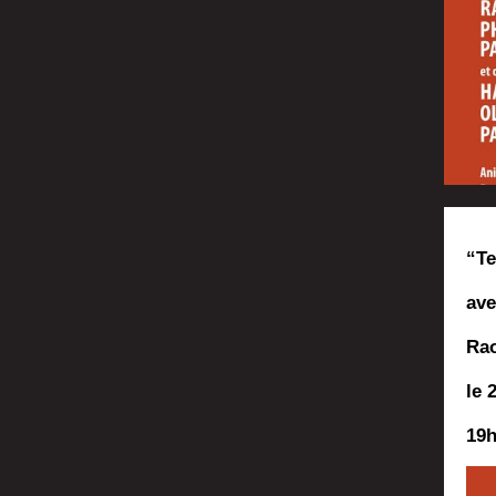
“Te
ave
Ra
le 
19h