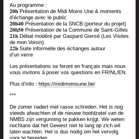
Au pro­gramme :
𝟐𝟎𝐡 Pré­sen­ta­tion de Midi Moins Une & moments
d’é­change avec le public
𝟐𝟎𝐡𝟒𝟎 Pré­sen­ta­tion de la SNCB (por­teur du projet)
𝟐𝟎𝐡𝟓𝟎 Pré­sen­ta­tion de la Com­mune de Saint-Gilles
𝟐𝟏𝐡 Débat modé­ré par Gas­pard Gier­sé (Les Visites
de mon Voisin)
𝟐𝟐𝐡 Suite infor­melle des échanges autour
d’un verre
Les pré­sen­ta­tions se feront en fran­çais mais nous
vous invi­tons à poser vos ques­tions en FR/NL/EN.
Plus d’in­fo :
https://midimoinsune.be/
***
De zomer nadert met rasse schre­den. Het is nog
steeds afwach­ten of de nieuwe hoofd­ze­tel van de
NMBS zijn ver­gun­ning te pak­ken kri­jgt. We weten
noch­tans dat het Gewest niet te lang op zich wil
laten wach­ten. Het is dus nodig om het ver­volg
voor te bereiden.