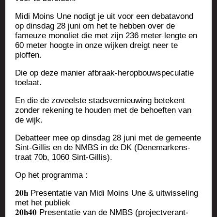
Midi Moins Une nodigt je uit voor een deba­ta­vond
op dins­dag 28 juni om het te heb­ben over de
fameuze mono­liet die met zijn 236 meter lengte en
60 meter hoogte in onze wij­ken dreigt neer te
ploffen.
Die op deze manier afbraak-herop­bouws­pe­cu­la­tie
toelaat.
En die de zoveel­ste stad­sver­nieu­wing betekent
zon­der reke­ning te hou­den met de behoef­ten van
de wijk.
Debat­teer mee op dins­dag 28 juni met de gemeente
Sint-Gil­lis en de NMBS in de DK (Dene­mar­kens­
traat 70b, 1060 Sint-Gillis).
Op het programma :
𝟐𝟎𝐡 Pre­sen­ta­tie van Midi Moins Une & uit­wis­se­ling
met het publiek
𝟐𝟎𝐡𝟒𝟎 Pre­sen­ta­tie van de NMBS (pro­ject­ve­rant­