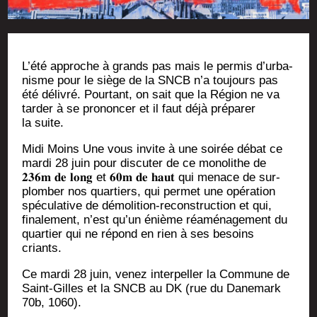
L’é­té approche à grands pas mais le per­mis d’ur­ba­
nisme pour le siège de la SNCB n’a tou­jours pas
été déli­vré. Pour­tant, on sait que la Région ne va
tar­der à se pro­non­cer et il faut déjà pré­pa­rer
la suite.
Midi Moins Une vous invite à une soi­rée débat ce
mar­di 28 juin pour dis­cu­ter de ce mono­lithe de
𝟐𝟑𝟔𝐦 𝐝𝐞 𝐥𝐨𝐧𝐠 et 𝟔𝟎𝐦 𝐝𝐞 𝐡𝐚𝐮𝐭 qui menace de sur­
plom­ber nos quar­tiers, qui per­met une opé­ra­tion
spé­cu­la­tive de démo­li­tion-recons­truc­tion et qui,
fina­le­ment, n’est qu’un énième réamé­na­ge­ment du
quar­tier qui ne répond en rien à ses besoins
criants.
Ce mar­di 28 juin, venez inter­pel­ler la Com­mune de
Saint-Gilles et la SNCB au DK (rue du Dane­mark
70b, 1060).