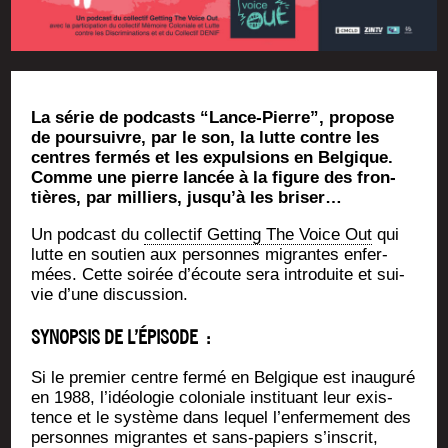
La série de pod­casts “Lance-Pierre”, pro­pose
de pour­suivre, par le son, la lutte contre les
centres fer­més et les expul­sions en Bel­gique.
Comme une pierre lan­cée à la figure des fron­
tières, par mil­liers, jusqu’à les briser…
Un pod­cast du
col­lec­tif Get­ting The Voice Out
qui
lutte en sou­tien aux per­sonnes migrantes enfer­
mées. Cette soi­rée d’é­coute sera intro­duite et sui­
vie d’une discussion.
SYNOPSIS DE L’ÉPISODE :
Si le pre­mier centre fer­mé en Bel­gique est inau­gu­ré
en 1988, l’i­déo­lo­gie colo­niale ins­ti­tuant leur exis­
tence et le sys­tème dans lequel l’en­fer­me­ment des
per­sonnes migrantes et sans-papiers s’ins­crit,