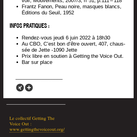
voir, Mou­ve­ments, 2007/3, n°51, p.111 – 118
Frantz Fanon, Peau noire, masques blancs,
Édi­tions du Seuil, 1952
INFOS PRATIQUES :
Ren­dez-vous jeu­di 6 juin 2022 à 18h30
Au CBO, C’est bon d’être ouvert, 407, chaus­
sée de Jette ‑1090 Jette
Prix libre en sou­tien à Get­ting the Voice Out.
Bar sur place
Le col­lec­tif Get­ting The
Voice Out :
www.gettingthevoiceout.org/