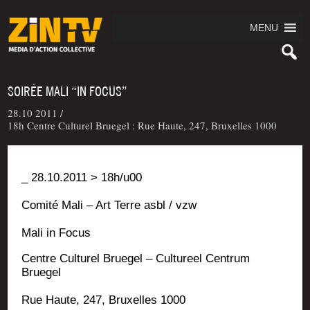
MENU
SOIRÉE MALI “IN FOCUS”
28.10 2011 /
18h Centre Culturel Bruegel : Rue Haute, 247, Bruxelles 1000
_ 28.10.2011 > 18h/u00
Comi­té Mali – Art Terre asbl / vzw
Mali in Focus
Centre Cultu­rel Brue­gel – Cultu­reel Cen­trum
Bruegel
Rue Haute, 247, Bruxelles 1000