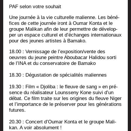
PAF selon votre souhait
Une jour­née à la vie cultu­relle malienne. Les béné­
fices de cette jour­née iront à Oumar Kon­ta et le
groupe Mali­kan afin de leur per­mettre de déve­lop­
per un espace cultu­rel et d’é­changes inter­na­tio­naux
pour des jeunes artistes à Bamako.
18.00 : Ver­nis­sage de l’exposition/vente des
oeuvres du jeune peintre Abou­ba­car Hali­dou sor­ti
de l’I­NA et du conser­va­toire de Bamako
18.30 : Dégus­ta­tion de spé­cia­li­tés maliennes
19.30 : Film « Djo­li­ba : le fleuve de sang » en pré­
sence du réa­li­sa­teur Louns­se­ny Kone sui­vi d’un
débat. Ce film traite sur les ori­gines du fleuve Niger
et l’im­por­tance de le pré­ser­ver pour les géné­ra­tions
futures.
20.30 : Concert d’Ou­mar Kon­ta et le groupe Mali­
kan. A voir absolument !