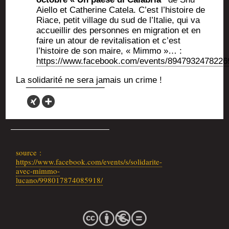
Aiel­lo et Cathe­rine Cate­la. C’est l’histoire de
Riace, petit vil­lage du sud de l’Italie, qui va
accueillir des per­sonnes en migra­tion et en
faire un atour de revi­ta­li­sa­tion et c’est
l’histoire de son maire, « Mim­mo »… :
https://www.facebook.com/events/8947932478226
La soli­da­ri­té ne sera jamais un crime !
source :
https://www.facebook.com/events/s/solidarite-
avec-mimmo-
lucano/998017874085918/