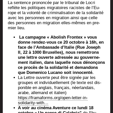
La sen­tence pro­non­cée par le tri­bu­nal de Locri
reflète les poli­tiques migra­toires racistes de l’Eu­
rope et la volon­té de cri­mi­na­li­sa­tion de la soli­da­ri­té
avec les per­sonnes en migra­tion ain­si que celle
des per­sonnes en migra­tion elles-mêmes en pre­
mier lieu.
La cam­pagne « Abo­lish Fron­tex » vous
donne ren­dez-vous ce 20 octobre à 16h, en
face de l’Ambassade d’Italie (Rue Joseph
II, 22 à 1000 Bruxelles), nous remet­trons
une lettre ouverte adres­sée au gou­ver­ne­
ment ita­lien, dans laquelle nous dénon­çons
ce pro­cès de la soli­da­ri­té et deman­dons
que Dome­ni­co Luca­no soit innocenté.
La Lettre ouverte peut être signée par les
groupes et indi­vi­duel­le­ment (le texte est dis­
po­nible en anglais, fran­çais, néer­lan­dais,
arabe, alle­mand et ita­lien)
https://framaforms.org/open-letter-in-
solidarity-with…
A voir au ciné­ma Aven­ture ce lun­di 18
octobre « Un paese di Cala­bria”
de Shu