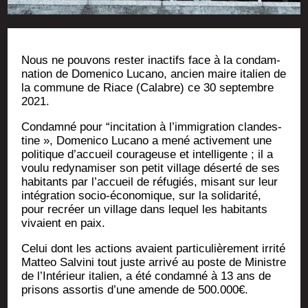
Nous ne pou­vons res­ter inac­tifs face à la condam­
na­tion de Dome­ni­co Luca­no, ancien maire ita­lien de
la com­mune de Riace (Calabre) ce 30 sep­tembre
2021.
Condam­né pour “inci­ta­tion à l’immigration clan­des­
tine », Dome­ni­co Luca­no a mené acti­ve­ment une
poli­tique d’accueil cou­ra­geuse et intel­li­gente ; il a
vou­lu redy­na­mi­ser son petit vil­lage déser­té de ses
habi­tants par l’accueil de réfu­giés, misant sur leur
inté­gra­tion socio-éco­no­mique, sur la soli­da­ri­té,
pour recréer un vil­lage dans lequel les habi­tants
vivaient en paix.
Celui dont les actions avaient par­ti­cu­liè­re­ment irri­té
Mat­teo Sal­vi­ni tout juste arri­vé au poste de Ministre
de l’Intérieur ita­lien, a été condam­né à 13 ans de
pri­sons assor­tis d’une amende de 500.000€.