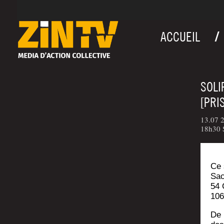
ACCUEIL
SOLI
[PRI
13.07 2
18h30 S
Ce 
Sac
54 
106
De 