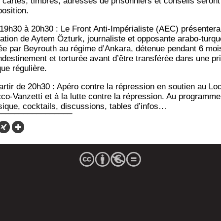
 cartes, timbres, adresses de pri­son­niers et conseils seront
position.
19h30 à 20h30 : Le Front Anti-Impé­ria­liste (AEC) pré­sen­te­ra
ua­tion de Aytem Özturk, jour­na­liste et oppo­sante ara­bo-turqu
rée par Bey­routh au régime d’An­ka­ra, déte­nue pen­dant 6 moi
­des­ti­ne­ment et tor­tu­rée avant d’être trans­fé­rée dans une pr
que régulière.
ar­tir de 20h30 : Apé­ro contre la répres­sion en sou­tien au Lo
­co-Van­zet­ti et à la lutte contre la répres­sion. Au pro­gramme
ique, cock­tails, dis­cus­sions, tables d’infos…