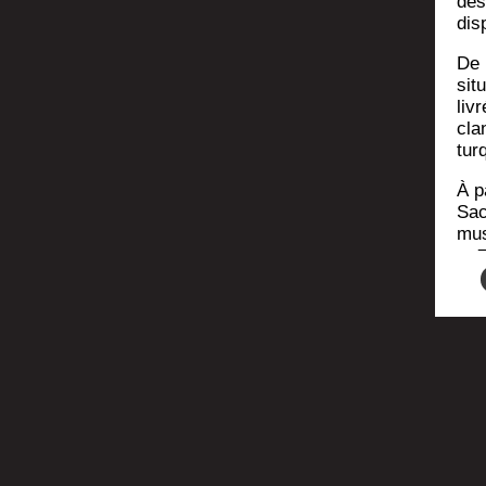
des
dis
De 
sit
liv
clan
tur
À p
Sac
mus