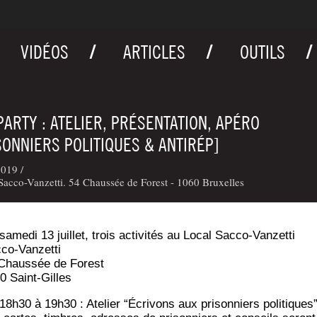
VIDÉOS
ARTICLES
OUTILS
PARTY : ATELIER, PRÉSENTATION, APÉRO
SONNIERS POLITIQUES & ANTIRÉP]
019 /
acco-Vanzetti. 54 Chaussée de Forest - 1060 Bruxelles
same­di 13 juillet, trois acti­vi­tés au Local Sacco-Vanzetti
co-Vanzetti
Chaus­sée de Forest
0 Saint-Gilles
18h30 à 19h30 : Ate­lier “Écri­vons aux pri­son­niers poli­tiques”