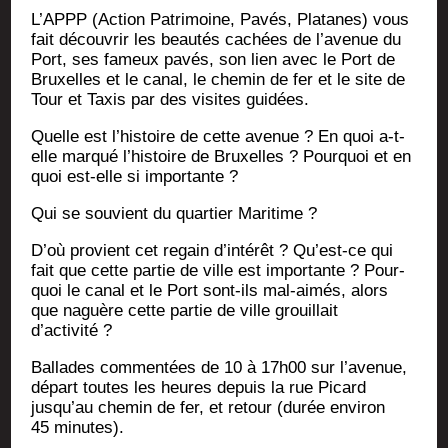
L’APPP (Action Patri­moine, Pavés, Pla­tanes) vous
fait décou­vrir les beau­tés cachées de l’avenue du
Port, ses fameux pavés, son lien avec le Port de
Bruxelles et le canal, le che­min de fer et le site de
Tour et Taxis par des visites guidées.
Quelle est l’histoire de cette ave­nue ? En quoi a‑t-
elle mar­qué l’histoire de Bruxelles ? Pour­quoi et en
quoi est-elle si importante ?
Qui se sou­vient du quar­tier Maritime ?
D’où pro­vient cet regain d’intérêt ? Qu’est-ce qui
fait que cette par­tie de ville est impor­tante ? Pour­
quoi le canal et le Port sont-ils mal-aimés, alors
que naguère cette par­tie de ville grouillait
d’activité ?
Bal­lades com­men­tées de 10 à 17h00 sur l’avenue,
départ toutes les heures depuis la rue Picard
jusqu’au che­min de fer, et retour (durée envi­ron
45 minutes).