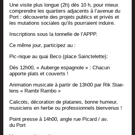
Une visite plus longue (2h) dès 10 h, pour mieux
com­prendre les quar­tiers adja­cents à l’avenue du
Port : décou­verte des pro­jets publics et pri­vés et
les muta­tions sociales qu’ils pour­raient induire.
Ins­crip­tions sous la ton­nelle de l’APPP.
Ce même jour, par­ti­ci­pez au :
Pic-nique au quai Beco (place Sainctelette):
Dès 12h00, « Auberge espa­gnole » : Cha­cun
apporte plats et couverts !
Ani­ma­tion musi­cale à par­tir de 13h00 par Rik Stae­
lens « Ram­bi Rambo »
Cali­cots, déco­ra­tion de pla­tanes, bonne humeur,
musi­ciens en herbe ou pro­fes­sion­nels bienvenus !
Point presse à 14h00, angle rue Picard / av.
du Port