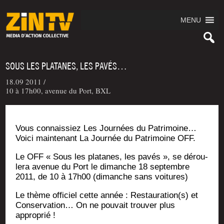
MENU
SOUS LES PLATANES, LES PAVÉS…
18.09 2011 /
10 à 17h00, avenue du Port, BXL
Vous connais­siez Les Jour­nées du Patri­moine…
Voi­ci main­te­nant La Jour­née du Patri­moine OFF.
Le OFF « Sous les pla­tanes, les pavés », se dérou­
le­ra ave­nue du Port le dimanche 18 sep­tembre
2011, de 10 à 17h00 (dimanche sans voitures)
Le thème offi­ciel cette année : Restauration(s) et
Conser­va­tion… On ne pou­vait trou­ver plus
approprié !