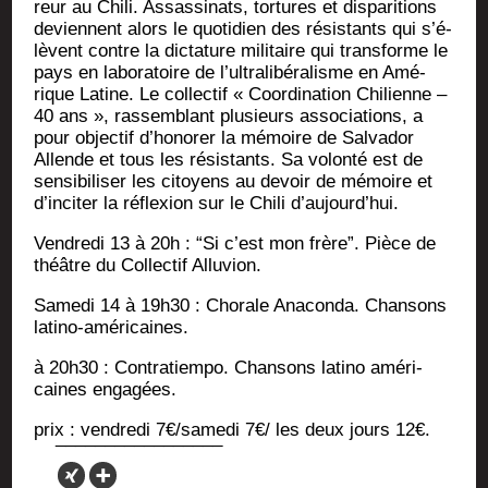
reur au Chi­li. Assas­si­nats, tor­tures et dis­pa­ri­tions
deviennent alors le quo­ti­dien des résis­tants qui s’é­
lèvent contre la dic­ta­ture mili­taire qui trans­forme le
pays en labo­ra­toire de l’ul­tra­li­bé­ra­lisme en Amé­
rique Latine. Le col­lec­tif « Coor­di­na­tion Chi­lienne –
40 ans », ras­sem­blant plu­sieurs asso­cia­tions, a
pour objec­tif d’ho­no­rer la mémoire de Sal­va­dor
Allende et tous les résis­tants. Sa volon­té est de
sen­si­bi­li­ser les citoyens au devoir de mémoire et
d’in­ci­ter la réflexion sur le Chi­li d’aujourd’hui.
Ven­dre­di 13 à 20h : “Si c’est mon frère”. Pièce de
théâtre du Col­lec­tif Alluvion.
Same­di 14 à 19h30 : Cho­rale Ana­con­da. Chan­sons
latino-américaines.
à 20h30 : Contra­tiem­po. Chan­sons lati­no amé­ri­
caines engagées.
prix : ven­dre­di 7€/samedi 7€/ les deux jours 12€.