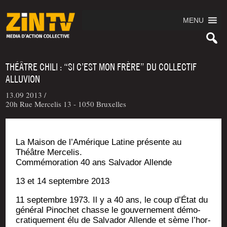
MENU
THÉÂTRE CHILI : “SI C’EST MON FRÈRE” DU COLLECTIF
ALLUVION
13.09 2013 /
20h Rue Mercelis 13 - 1050 Bruxelles
La Mai­son de l’Amérique Latine pré­sente au
Théâtre Mercelis.
Com­mé­mo­ra­tion 40 ans Sal­va­dor Allende
13 et 14 sep­tembre 2013
11 sep­tembre 1973. Il y a 40 ans, le coup d’État du
géné­ral Pino­chet chasse le gou­ver­ne­ment démo­
cra­ti­que­ment élu de Sal­va­dor Allende et sème l’hor­