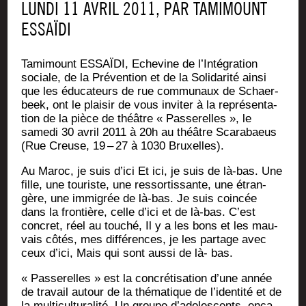
LUN­DI 11 AVRIL 2011, PAR TAMI­MOUNT
ESSAÏDI
Tami­mount ESSAÏDI, Eche­vine de l’Intégration
sociale, de la Pré­ven­tion et de la Soli­da­ri­té ain­si
que les édu­ca­teurs de rue com­mu­naux de Schaer­
beek, ont le plai­sir de vous invi­ter à la repré­sen­ta­
tion de la pièce de théâtre « Pas­se­relles », le
same­di 30 avril 2011 à 20h au théâtre Sca­ra­baeus
(Rue Creuse, 19 – 27 à 1030 Bruxelles).
Au Maroc, je suis d’ici Et ici, je suis de là-bas. Une
fille, une tou­riste, une res­sor­tis­sante, une étran­
gère, une immi­grée de là-bas. Je suis coin­cée
dans la fron­tière, celle d’ici et de là-bas. C’est
concret, réel au tou­ché, Il y a les bons et les mau­
vais côtés, mes dif­fé­rences, je les par­tage avec
ceux d’ici, Mais qui sont aus­si de là- bas.
« Pas­se­relles » est la concré­ti­sa­tion d’une année
de tra­vail autour de la thé­ma­tique de l’identité et de
la mul­ti­cul­tu­ra­li­té. Un groupe d’adolescents, enca­