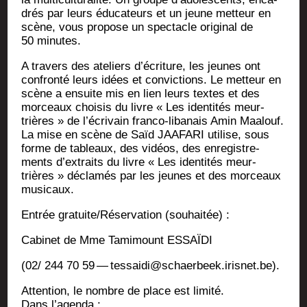
drés par leurs édu­ca­teurs et un jeune met­teur en
scène, vous pro­pose un spec­tacle ori­gi­nal de
50 minutes.
A tra­vers des ate­liers d’écriture, les jeunes ont
confron­té leurs idées et convic­tions. Le met­teur en
scène a ensuite mis en lien leurs textes et des
mor­ceaux choi­sis du livre « Les iden­ti­tés meur­
trières » de l’écrivain fran­co-liba­nais Amin Maa­louf.
La mise en scène de Saïd JAAFARI uti­lise, sous
forme de tableaux, des vidéos, des enre­gis­tre­
ments d’extraits du livre « Les iden­ti­tés meur­
trières » décla­més par les jeunes et des mor­ceaux
musicaux.
Entrée gratuite/Réservation (sou­hai­tée) :
Cabi­net de Mme Tami­mount ESSAÏDI
(02/ 244 70 59 — tessaidi@schaerbeek.irisnet.be).
Atten­tion, le nombre de place est limité.
Dans l’agenda :