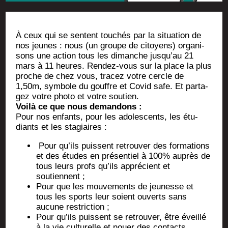
À ceux qui se sentent tou­chés par la situa­tion de
nos jeunes : nous (un groupe de citoyens) orga­ni­
sons une action tous les dimanche jus­qu’au 21
mars à 11 heures. Ren­dez-vous sur la place la plus
proche de chez vous, tra­cez votre cercle de
1,50m, sym­bole du gouffre et Covid safe. Et par­ta­
gez votre pho­to et votre soutien.
Voi­là ce que nous demandons :
Pour nos enfants, pour les ado­les­cents, les étu­
diants et les stagiaires :
Pour qu’ils puissent retrou­ver des for­ma­tions
et des études en pré­sen­tiel à 100% auprès de
tous leurs profs qu’ils appré­cient et
soutiennent ;
Pour que les mou­ve­ments de jeu­nesse et
tous les sports leur soient ouverts sans
aucune restriction ;
Pour qu’ils puissent se retrou­ver, être éveillé
à la vie cultu­relle et nouer des contacts