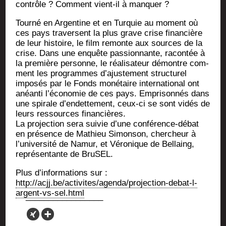
contrôle ? Com­ment vient-il à manquer ?
Tour­né en Argen­tine et en Tur­quie au moment où
ces pays tra­versent la plus grave crise finan­cière
de leur his­toire, le film remonte aux sources de la
crise. Dans une enquête pas­sion­nante, racon­tée à
la pre­mière per­sonne, le réa­li­sa­teur démontre com­
ment les pro­grammes d’ajustement struc­tu­rel
impo­sés par le Fonds moné­taire inter­na­tio­nal ont
anéan­ti l’économie de ces pays. Empri­son­nés dans
une spi­rale d’endettement, ceux-ci se sont vidés de
leurs res­sources financières.
La pro­jec­tion sera sui­vie d’une confé­rence-débat
en pré­sence de Mathieu Simon­son, cher­cheur à
l’université de Namur, et Véro­nique de Bel­laing,
repré­sen­tante de BruSEL.
Plus d’in­for­ma­tions sur :
http://acjj.be/activites/agenda/projection-debat-l-
argent-vs-sel.html