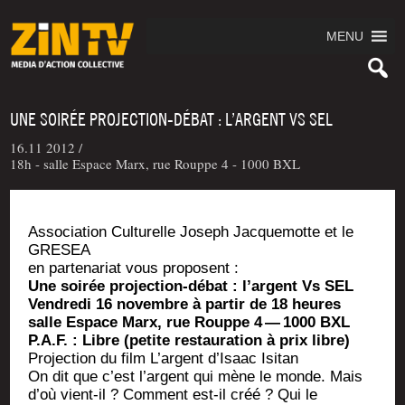
MENU
UNE SOIRÉE PROJECTION-DÉBAT : L’ARGENT VS SEL
16.11 2012 /
18h - salle Espace Marx, rue Rouppe 4 - 1000 BXL
Asso­cia­tion Cultu­relle Joseph Jac­que­motte et le
GRESEA
en par­te­na­riat vous proposent :
Une soi­rée pro­jec­tion-débat : l’argent Vs SEL
Ven­dre­di 16 novembre à par­tir de 18 heures
salle Espace Marx, rue Rouppe 4 — 1000 BXL
P.A.F. : Libre (petite res­tau­ra­tion à prix libre)
Pro­jec­tion du film L’argent d’I­saac Isitan
On dit que c’est l’argent qui mène le monde. Mais
d’où vient-il ? Com­ment est-il créé ? Qui le