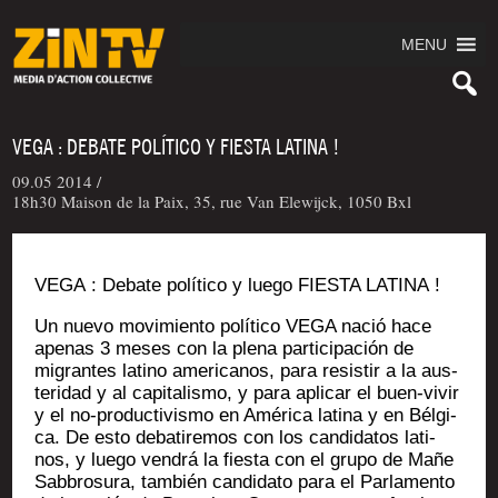
MENU
VEGA : DEBATE POLÍTICO Y FIESTA LATINA !
09.05 2014 /
18h30 Maison de la Paix, 35, rue Van Elewijck, 1050 Bxl
VEGA : Debate polí­ti­co y lue­go FIESTA LATINA !
Un nue­vo movi­mien­to polí­ti­co VEGA nació hace
ape­nas 3 meses con la ple­na par­ti­ci­pa­ción de
migrantes lati­no ame­ri­ca­nos, para resis­tir a la aus­
te­ri­dad y al capi­ta­lis­mo, y para apli­car el buen-vivir
y el no-pro­duc­ti­vis­mo en Amé­ri­ca lati­na y en Bél­gi­
ca. De esto deba­ti­re­mos con los can­di­da­tos lati­
nos, y lue­go ven­drá la fies­ta con el gru­po de Mañe
Sab­bro­su­ra, tam­bién can­di­da­to para el Par­la­men­to