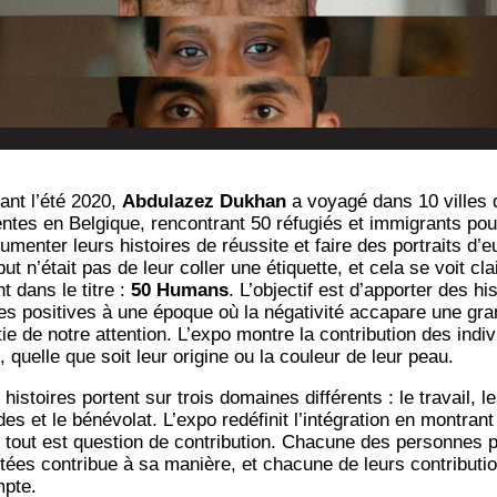
ant l’é­té 2020,
Abdu­la­zez Dukhan
a voya­gé dans 10 villes d
rentes en Bel­gique, ren­con­trant 50 réfu­giés et immi­grants pou
­men­ter leurs his­toires de réus­site et faire des por­traits d’e
ut n’é­tait pas de leur col­ler une éti­quette, et cela se voit clai
t dans le titre :
50 Humans
. L’ob­jec­tif est d’ap­por­ter des hi
res posi­tives à une époque où la néga­ti­vi­té acca­pare une gr
tie de notre atten­tion. L’ex­po montre la contri­bu­tion des indi­v
, quelle que soit leur ori­gine ou la cou­leur de leur peau.
his­toires portent sur trois domaines dif­fé­rents : le tra­vail, l
es et le béné­vo­lat. L’ex­po redé­fi­nit l’in­té­gra­tion en mon­trant
 tout est ques­tion de contri­bu­tion. Cha­cune des per­sonnes 
­tées contri­bue à sa manière, et cha­cune de leurs contri­bu­ti
pte.