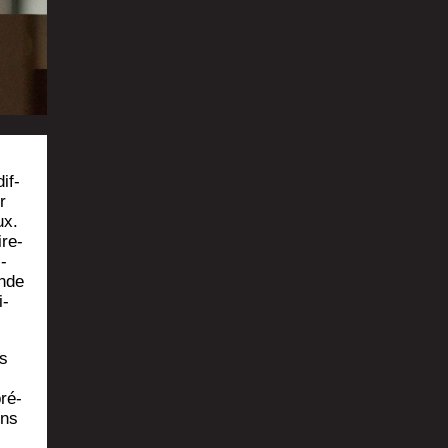
if­
r
ux.
­re­
s­
ande
i­
es
pré­
ons