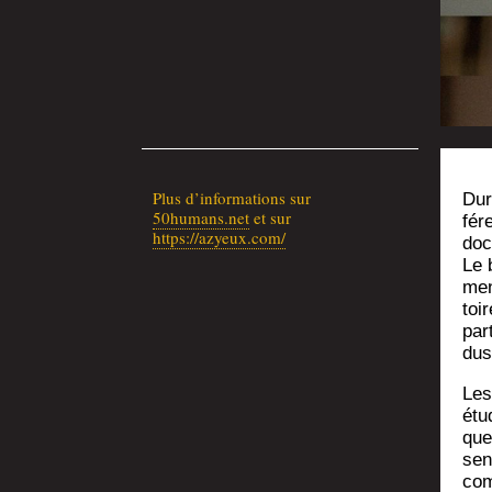
Plus d’in­for­ma­tions sur
Dur
50humans.net
et sur
fé­
https://azyeux.com/
docu
Le b
men
toi
par­
dus
Les 
étud
que
sen
com