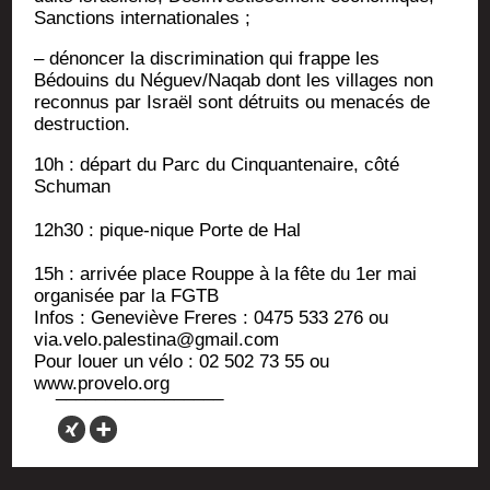
Sanc­tions internationales ;
– dénon­cer la dis­cri­mi­na­tion qui frappe les
Bédouins du Néguev/Naqab dont les vil­lages non
recon­nus par Israël sont détruits ou mena­cés de
destruction.
10h : départ du Parc du Cin­quan­te­naire, côté
Schuman
12h30 : pique-nique Porte de Hal
15h : arri­vée place Rouppe à la fête du 1er mai
orga­ni­sée par la FGTB
Infos : Gene­viève Freres : 0475 533 276 ou
via.velo.palestina@gmail.com
Pour louer un vélo : 02 502 73 55 ou
www.provelo.org