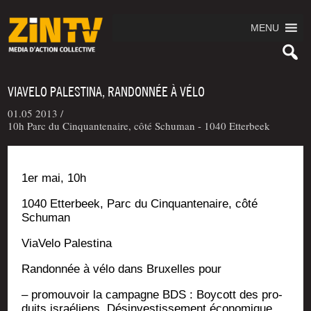
MENU
VIAVELO PALESTINA, RANDONNÉE À VÉLO
01.05 2013 /
10h Parc du Cinquantenaire, côté Schuman - 1040 Etterbeek
1er mai, 10h
1040 Etter­beek, Parc du Cin­quan­te­naire, côté
Schuman
Via­Ve­lo Palestina
Ran­don­née à vélo dans Bruxelles pour
– pro­mou­voir la cam­pagne BDS : Boy­cott des pro­
duits israé­liens, Dés­in­ves­tis­se­ment éco­no­mique,