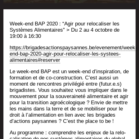
Week-end BAP 2020 : “Agir pour relo­ca­li­ser les
Sys­tèmes Ali­men­taires” > Du 2 au 4 octobre de
19:00 à 16:30
https://brigadesactionspaysannes.be/evenement/week-
end-bap-2020-agir-pour-relocaliser-les-systees-
alimentaires#reserver
Le week-end BAP est un week-end d’inspiration, de
for­ma­tion et de co-construc­tion. C’est aus­si un
moment de ren­contres pri­vi­lé­gié entre (futur.e.s)
bri­ga­distes. Vous sou­hai­tez vous impli­quer dans le
mou­ve­ment pour la sou­ve­rai­ne­té ali­men­taire et agir
pour la tran­si­tion agroé­co­lo­gique ? Envie de mettre
les mains dans la terre et de se mobi­li­ser pour le
droit à l’alimentation en lien avec les bri­gades
d’actions pay­sannes ? C’est the place to be !
Au pro­gramme : com­prendre les enjeux de la relo­
ca­li­sa­tion de nos sys­tèmes ali­men­taires du glo­bal