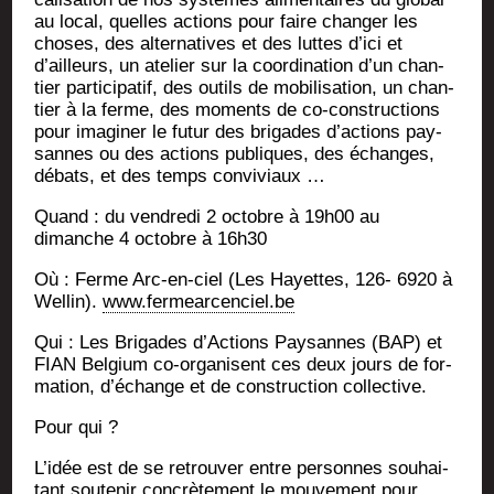
au local, quelles actions pour faire chan­ger les
choses, des alter­na­tives et des luttes d’ici et
d’ailleurs, un ate­lier sur la coor­di­na­tion d’un chan­
tier par­ti­ci­pa­tif, des outils de mobi­li­sa­tion, un chan­
tier à la ferme, des moments de co-construc­tions
pour ima­gi­ner le futur des bri­gades d’actions pay­
sannes ou des actions publiques, des échanges,
débats, et des temps conviviaux …
Quand : du ven­dre­di 2 octobre à 19h00 au
dimanche 4 octobre à 16h30
Où : Ferme Arc-en-ciel (Les Hayettes, 126- 6920 à
Wel­lin).
www.fermearcenciel.be
Qui : Les Bri­gades d’Actions Pay­sannes (BAP) et
FIAN Bel­gium co-orga­nisent ces deux jours de for­
ma­tion, d’échange et de construc­tion collective.
Pour qui ?
L’idée est de se retrou­ver entre per­sonnes sou­hai­
tant sou­te­nir concrè­te­ment le mou­ve­ment pour