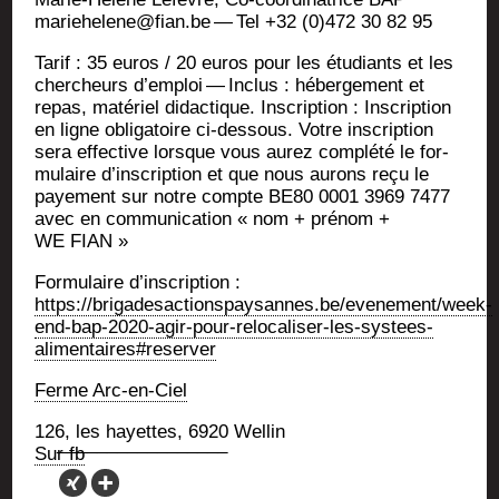
mariehelene@fian.be — Tel +32 (0)472 30 82 95
Tarif : 35 euros / 20 euros pour les étu­diants et les
cher­cheurs d’emploi — Inclus : héber­ge­ment et
repas, maté­riel didac­tique. Ins­crip­tion : Ins­crip­tion
en ligne obli­ga­toire ci-des­sous. Votre ins­crip­tion
sera effec­tive lorsque vous aurez com­plé­té le for­
mu­laire d’inscription et que nous aurons reçu le
paye­ment sur notre compte BE80 0001 3969 7477
avec en com­mu­ni­ca­tion « nom + pré­nom +
WE FIAN »
For­mu­laire d’ins­crip­tion :
https://brigadesactionspaysannes.be/evenement/week-
end-bap-2020-agir-pour-relocaliser-les-systees-
alimentaires#reserver
Ferme Arc-en-Ciel
126, les hayettes, 6920 Wellin
Sur fb