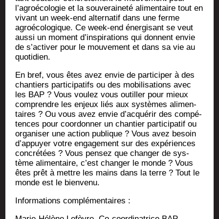
l’agroécologie et la sou­ve­rai­ne­té ali­men­taire tout en
vivant un week-end alter­na­tif dans une ferme
agroé­co­lo­gique. Ce week-end éner­gi­sant se veut
aus­si un moment d’inspirations qui donnent envie
de s’activer pour le mou­ve­ment et dans sa vie au
quotidien.
En bref, vous êtes avez envie de par­ti­ci­per à des
chan­tiers par­ti­ci­pa­tifs ou des mobi­li­sa­tions avec
les BAP ? Vous vou­lez vous outiller pour mieux
com­prendre les enjeux liés aux sys­tèmes ali­men­
taires ? Ou vous avez envie d’acquérir des com­pé­
tences pour coor­don­ner un chan­tier par­ti­ci­pa­tif ou
orga­ni­ser une action publique ? Vous avez besoin
d’appuyer votre enga­ge­ment sur des expé­riences
concré­tées ? Vous pen­sez que chan­ger de sys­
tème ali­men­taire, c’est chan­ger le monde ? Vous
êtes prêt à mettre les mains dans la terre ? Tout le
monde est le bienvenu.
Infor­ma­tions complémentaires :
Marie-Hélène Lefèvre, Co-coor­di­na­trice BAP