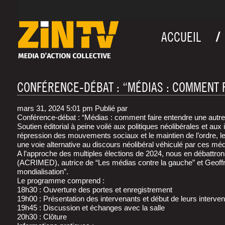
ACCUEIL
CONFÉRENCE-DÉBAT : “MÉDIAS : COMMENT F
mars 31, 2024 5:01 pm
Publié par
Confé­rence-débat : “Médias : com­ment faire entendre une autre
Sou­tien édi­to­rial à peine voi­lé aux poli­tiques néo­li­bé­rales et a
répres­sion des mou­ve­ments sociaux et le main­tien de l’ordre, l
une voie alter­na­tive au dis­cours néo­li­bé­ral véhi­cu­lé par ces
A l’approche des mul­tiples élec­tions de 2024, nous en débat­trons
(ACRIMED), autrice de “Les médias contre la gauche” et Geof­frey G
mondialisation”.
Le pro­gramme comprend :
18h30 : Ouver­ture des portes et enregistrement
19h00 : Pré­sen­ta­tion des inter­ve­nants et début de leurs interve
19h45 : Dis­cus­sion et échanges avec la salle
20h30 : Clôture