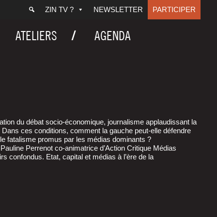
ZIN TV ?
NEWSLETTER
PARTICIPER
ATELIERS
AGENDA
mi­ta­tion du débat socio-éco­no­mique, jour­na­lisme applau­dis­sant la
nts. Dans ces condi­tions, com­ment la gauche peut-elle défendre
 et le fata­lisme pro­mus par les médias dominants ?
u­line Per­re­not co-ani­ma­trice d’Ac­tion Cri­tique Médias
s confon­dus. Etat, capi­tal et médias à l’ère de la