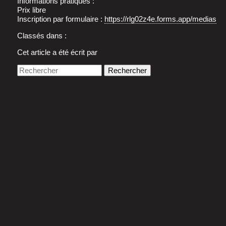
Infor­ma­tions pratiques :
Prix libre
Ins­crip­tion par for­mu­laire :
https://rlg02z4e.forms.app/medias
Classés dans :
Cet article a été écrit par
Rechercher