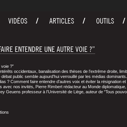
VIDÉOS
ARTICLES
OUTILS
AIRE ENTENDRE UNE AUTRE VOIE ?”
 voie ?”
ux inté­rêts occi­den­taux, bana­li­sa­tion des thèses de l’extrême droite, li
e dé­bat public semble aujourd’hui ver­rouillé par les mé­dias domi­na
 médias ? Com­ment faire entendre d’autres voix et évi­ter la rési­gna­tion
 avec nos invi­tés, Pierre Rim­bert rédac­teur au Monde diplo­ma­tique, Pa
euens pro­fes­seur à l’U­ni­ver­si­té de Liège, auteur de “Tous pou­voir
ntions