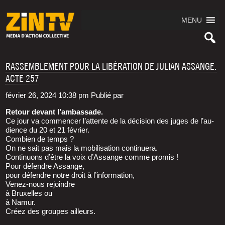
MENU
RASSEMBLEMENT POUR LA LIBÉRATION DE JULIAN ASSANGE.
ACTE 257
février 26, 2024 10:38 pm
Publié par
Retour devant l’ambassade.
Ce jour va com­men­cer l’at­tente de la déci­sion des juges de l’au­
dience du 20 et 21 février.
Com­bien de temps ?
On ne sait pas mais la mobi­li­sa­tion continuera.
Conti­nuons d’être la voix d’As­sange comme promis !
Pour défendre Assange,
pour défendre notre droit à l’information,
Venez-nous rejoindre
à Bruxelles ou
à Namur.
Créez des groupes ailleurs.