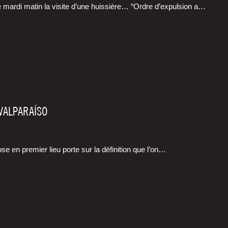
 mar­di matin la visite d’une huissière… “Ordre d’expulsion a…
 VALPARAÍSO
se en pre­mier lieu porte sur la défi­ni­tion que l’on…