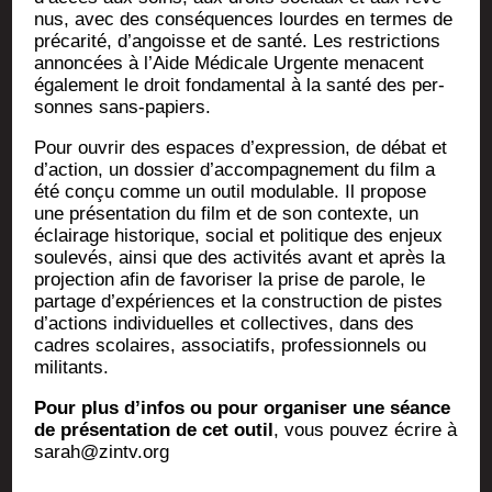
nus, avec des consé­quences lourdes en termes de
pré­ca­ri­té, d’angoisse et de san­té. Les res­tric­tions
annon­cées à l’Aide Médi­cale Urgente menacent
éga­le­ment le droit fon­da­men­tal à la san­té des per­
sonnes sans-papiers.
Pour ouvrir des espaces d’expression, de débat et
d’action, un dos­sier d’accompagnement du film a
été conçu comme un outil modu­lable. Il pro­pose
une pré­sen­ta­tion du film et de son contexte, un
éclai­rage his­to­rique, social et poli­tique des enjeux
sou­le­vés, ain­si que des acti­vi­tés avant et après la
pro­jec­tion afin de favo­ri­ser la prise de parole, le
par­tage d’expériences et la construc­tion de pistes
d’actions indi­vi­duelles et col­lec­tives, dans des
cadres sco­laires, asso­cia­tifs, pro­fes­sion­nels ou
militants.
Pour plus d’in­fos ou pour orga­ni­ser une séance
de pré­sen­ta­tion de cet outil
, vous pou­vez écrire à
sarah@zintv.org