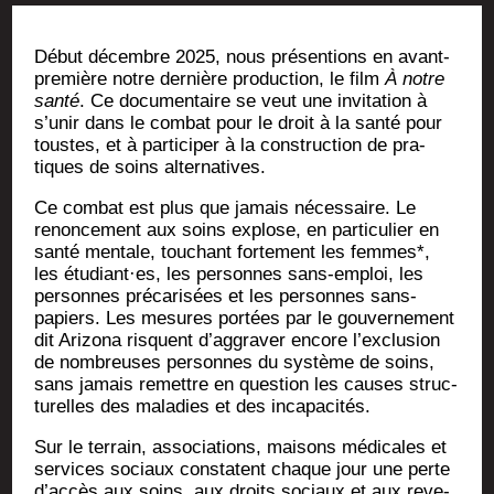
Début décembre 2025, nous pré­sen­tions en avant-
pre­mière notre der­nière pro­duc­tion, le film
À notre
san­té
. Ce docu­men­taire se veut une invi­ta­tion à
s’unir dans le com­bat pour le droit à la san­té pour
toustes, et à par­ti­ci­per à la construc­tion de pra­
tiques de soins alternatives.
Ce com­bat est plus que jamais néces­saire. Le
renon­ce­ment aux soins explose, en par­ti­cu­lier en
san­té men­tale, tou­chant for­te­ment les femmes*,
les étudiant·es, les per­sonnes sans-emploi, les
per­sonnes pré­ca­ri­sées et les per­sonnes sans-
papiers. Les mesures por­tées par le gou­ver­ne­ment
dit Ari­zo­na risquent d’aggraver encore l’exclusion
de nom­breuses per­sonnes du sys­tème de soins,
sans jamais remettre en ques­tion les causes struc­
tu­relles des mala­dies et des incapacités.
Sur le ter­rain, asso­cia­tions, mai­sons médi­cales et
ser­vices sociaux constatent chaque jour une perte
d’accès aux soins, aux droits sociaux et aux reve­