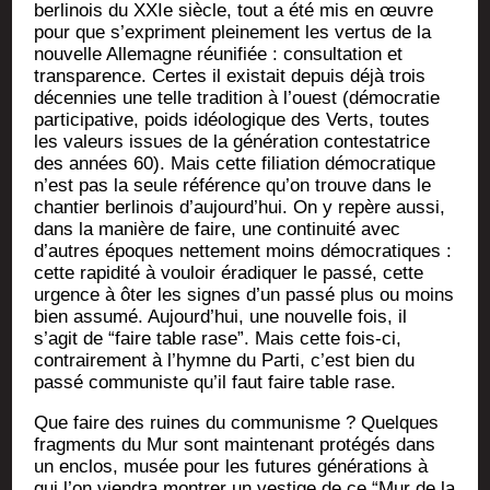
ber­li­nois du XXIe siècle, tout a été mis en œuvre
pour que s’expriment plei­ne­ment les ver­tus de la
nou­velle Alle­magne réuni­fiée : consul­ta­tion et
trans­pa­rence. Certes il exis­tait depuis déjà trois
décen­nies une telle tra­di­tion à l’ouest (démo­cra­tie
par­ti­ci­pa­tive, poids idéo­lo­gique des Verts, toutes
les valeurs issues de la géné­ra­tion contes­ta­trice
des années 60). Mais cette filia­tion démo­cra­tique
n’est pas la seule réfé­rence qu’on trouve dans le
chan­tier ber­li­nois d’aujourd’hui. On y repère aus­si,
dans la manière de faire, une conti­nui­té avec
d’autres époques net­te­ment moins démo­cra­tiques :
cette rapi­di­té à vou­loir éra­di­quer le pas­sé, cette
urgence à ôter les signes d’un pas­sé plus ou moins
bien assu­mé. Aujourd’hui, une nou­velle fois, il
s’agit de “faire table rase”. Mais cette fois-ci,
contrai­re­ment à l’hymne du Par­ti, c’est bien du
pas­sé com­mu­niste qu’il faut faire table rase.
Que faire des ruines du com­mu­nisme ? Quelques
frag­ments du Mur sont main­te­nant pro­té­gés dans
un enclos, musée pour les futures géné­ra­tions à
qui l’on vien­dra mon­trer un ves­tige de ce “Mur de la