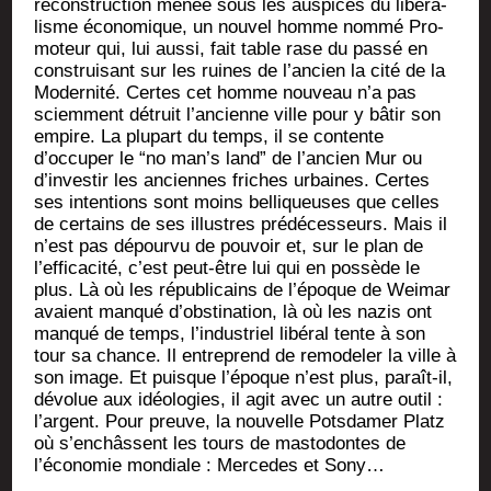
recons­truc­tion menée sous les aus­pices du libé­ra­
lisme éco­no­mique, un nou­vel homme nom­mé Pro­
mo­teur qui, lui aus­si, fait table rase du pas­sé en
construi­sant sur les ruines de l’ancien la cité de la
Moder­ni­té. Certes cet homme nou­veau n’a pas
sciem­ment détruit l’ancienne ville pour y bâtir son
empire. La plu­part du temps, il se contente
d’occuper le “no man’s land” de l’ancien Mur ou
d’investir les anciennes friches urbaines. Certes
ses inten­tions sont moins bel­li­queuses que celles
de cer­tains de ses illustres pré­dé­ces­seurs. Mais il
n’est pas dépour­vu de pou­voir et, sur le plan de
l’efficacité, c’est peut-être lui qui en pos­sède le
plus. Là où les répu­bli­cains de l’époque de Wei­mar
avaient man­qué d’obstination, là où les nazis ont
man­qué de temps, l’industriel libé­ral tente à son
tour sa chance. Il entre­prend de remo­de­ler la ville à
son image. Et puisque l’époque n’est plus, paraît-il,
dévo­lue aux idéo­lo­gies, il agit avec un autre outil :
l’argent. Pour preuve, la nou­velle Pots­da­mer Platz
où s’enchâssent les tours de mas­to­dontes de
l’économie mon­diale : Mer­cedes et Sony…