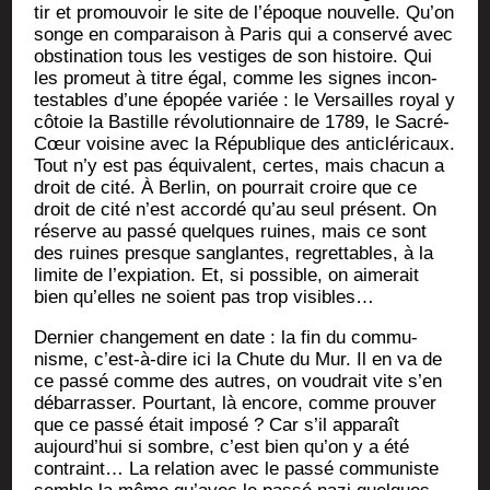
tir et pro­mou­voir le site de l’époque nou­velle. Qu’on
songe en com­pa­rai­son à Paris qui a conser­vé avec
obs­ti­na­tion tous les ves­tiges de son his­toire. Qui
les pro­meut à titre égal, comme les signes incon­
tes­tables d’une épo­pée variée : le Ver­sailles royal y
côtoie la Bas­tille révo­lu­tion­naire de 1789, le Sacré-
Cœur voi­sine avec la Répu­blique des anti­clé­ri­caux.
Tout n’y est pas équi­valent, certes, mais cha­cun a
droit de cité. À Ber­lin, on pour­rait croire que ce
droit de cité n’est accor­dé qu’au seul pré­sent. On
réserve au pas­sé quelques ruines, mais ce sont
des ruines presque san­glantes, regret­tables, à la
limite de l’expiation. Et, si pos­sible, on aime­rait
bien qu’elles ne soient pas trop visibles…
Der­nier chan­ge­ment en date : la fin du com­mu­
nisme, c’est-à-dire ici la Chute du Mur. Il en va de
ce pas­sé comme des autres, on vou­drait vite s’en
débar­ras­ser. Pour­tant, là encore, comme prou­ver
que ce pas­sé était impo­sé ? Car s’il appa­raît
aujourd’hui si sombre, c’est bien qu’on y a été
contraint… La rela­tion avec le pas­sé com­mu­niste