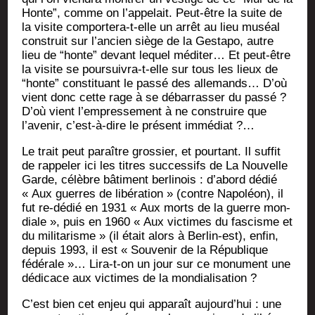
Honte”, comme on l’appelait. Peut-être la suite de
la visite com­por­te­ra-t-elle un arrêt au lieu muséal
construit sur l’ancien siège de la Ges­ta­po, autre
lieu de “honte” devant lequel médi­ter… Et peut-être
la visite se pour­sui­vra-t-elle sur tous les lieux de
“honte” consti­tuant le pas­sé des alle­mands… D’où
vient donc cette rage à se débar­ras­ser du pas­sé ?
D’où vient l’empressement à ne construire que
l’avenir, c’est-à-dire le pré­sent immédiat ?…
Le trait peut paraître gros­sier, et pour­tant. Il suf­fit
de rap­pe­ler ici les titres suc­ces­sifs de La Nou­velle
Garde, célèbre bâti­ment ber­li­nois : d’abord dédié
« Aux guerres de libé­ra­tion » (contre Napo­léon), il
fut re-dédié en 1931 « Aux morts de la guerre mon­
diale », puis en 1960 « Aux vic­times du fas­cisme et
du mili­ta­risme » (il était alors à Ber­lin-est), enfin,
depuis 1993, il est « Sou­ve­nir de la Répu­blique
fédé­rale »… Lira-t-on un jour sur ce monu­ment une
dédi­cace aux vic­times de la mondialisation ?
C’est bien cet enjeu qui appa­raît aujourd’hui : une