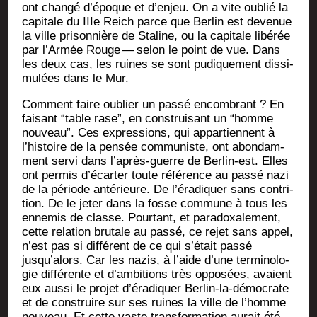
ont chan­gé d’époque et d’enjeu. On a vite oublié la
capi­tale du IIIe Reich parce que Ber­lin est deve­nue
la ville pri­son­nière de Sta­line, ou la capi­tale libé­rée
par l’Armée Rouge — selon le point de vue. Dans
les deux cas, les ruines se sont pudi­que­ment dis­si­
mu­lées dans le Mur.
Com­ment faire oublier un pas­sé encom­brant ? En
fai­sant “table rase”, en construi­sant un “homme
nou­veau”. Ces expres­sions, qui appar­tiennent à
l’histoire de la pen­sée com­mu­niste, ont abon­dam­
ment ser­vi dans l’après-guerre de Ber­lin-est. Elles
ont per­mis d’écarter toute réfé­rence au pas­sé nazi
de la période anté­rieure. De l’éradiquer sans contri­
tion. De le jeter dans la fosse com­mune à tous les
enne­mis de classe. Pour­tant, et para­doxa­le­ment,
cette rela­tion bru­tale au pas­sé, ce rejet sans appel,
n’est pas si dif­fé­rent de ce qui s’était pas­sé
jusqu’alors. Car les nazis, à l’aide d’une ter­mi­no­lo­
gie dif­fé­rente et d’ambitions très oppo­sées, avaient
eux aus­si le pro­jet d’éradiquer Ber­lin-la-démo­crate
et de construire sur ses ruines la ville de l’homme
nou­veau. Et cette vaste trans­for­ma­tion aurait été