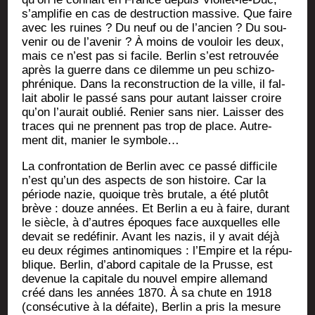
s’amplifie en cas de des­truc­tion mas­sive. Que faire
avec les ruines ? Du neuf ou de l’ancien ? Du sou­
ve­nir ou de l’avenir ? À moins de vou­loir les deux,
mais ce n’est pas si facile. Ber­lin s’est retrou­vée
après la guerre dans ce dilemme un peu schi­zo­
phré­nique. Dans la recons­truc­tion de la ville, il fal­
lait abo­lir le pas­sé sans pour autant lais­ser croire
qu’on l’aurait oublié. Renier sans nier. Lais­ser des
traces qui ne prennent pas trop de place. Autre­
ment dit, manier le symbole…
La confron­ta­tion de Ber­lin avec ce pas­sé dif­fi­cile
n’est qu’un des aspects de son his­toire. Car la
période nazie, quoique très bru­tale, a été plu­tôt
brève : douze années. Et Ber­lin a eu à faire, durant
le siècle, à d’autres époques face aux­quelles elle
devait se redé­fi­nir. Avant les nazis, il y avait déjà
eu deux régimes anti­no­miques : l’Empire et la répu­
blique. Ber­lin, d’abord capi­tale de la Prusse, est
deve­nue la capi­tale du nou­vel empire alle­mand
créé dans les années 1870. À sa chute en 1918
(consé­cu­tive à la défaite), Ber­lin a pris la mesure