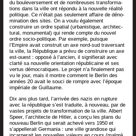
du bou­le­ver­se­ment et de nom­breuses trans­for­ma­
tions dans la ville ont répon­du à la nou­velle réa­li­té
poli­tique. Ce n’était pas seule­ment affaire de déno­
mi­na­tion des sites. On a vou­lu éga­le­ment
construire un ordre spa­tial (urba­nis­tique, archi­tec­
tu­ral, monu­men­tal) qui rende compte du nou­vel
ordre socio-poli­tique. Par exemple, puisque
l’Empire avait construit un axe nord-sud tra­ver­sant
la ville, la Répu­blique a pré­vu de construire un axe
est-ouest : oppo­sé à l’ancien, il signi­fie­rait avec
clar­té sa nou­velle orien­ta­tion répu­bli­caine et ses
ver­tus démo­cra­tiques. Le pro­jet n’a fina­le­ment pas
vu le jour, mais il montre com­ment le Ber­lin des
années 20 avait le sou­ci de rompre avec l’époque
impé­riale de Guillaume.
Dix ans plus tard, l’arrivée des nazis en rup­ture
avec la répu­blique s’est tra­duite, à nou­veau, par de
vastes pro­jets de trans­for­ma­tion de la ville. Albert
Speer, l’architecte de Hit­ler, a conçu les plans du
nou­veau Ber­lin qui serait ache­vé vers 1950 et
s’appellerait Ger­ma­nia : une ville gran­diose qui
incar­ne­rait les nou­velles valeurs en cours (mal­gré