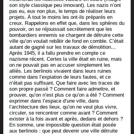
son style clas­sique peu inno­vant). Les nazis n’ont
pas eu, eux non plus, le temps de réa­li­ser leurs
pro­jets. À tout le moins les ont-ils pré­pa­rés en
creux. Rap­pe­lons en effet que, dans les sphères du
pou­voir, on se réjouis­sait secrè­te­ment que les
bom­bar­diers enne­mis se chargent de détruire cette
ville qu’on vou­lait rebâ­tir de fond en comble. C’était
autant de gagné sur les tra­vaux de démo­li­tion…
Après 1945, il a fal­lu prendre en compte ce
nazisme récent. Certes la ville était en ruine, mais
on ne pou­vait pas en accu­ser sim­ple­ment les
alliés. Les ber­li­nois vivaient dans leurs ruines
comme dans l’expiation de leurs fautes, et ce
n’était pas suf­fi­sant. Que faire avec les traces de
son propre pas­sé ? Com­ment faire admettre, et
prou­ver, qu’on n’est plus ce qu’on a été ? Com­ment
expri­mer dans l’espace d’une ville, dans
l’architecture des lieux, qu’on ne veut plus vivre,
cir­cu­ler, se ren­con­trer comme avant ? Com­ment
exis­ter à la fois avant et après, dedans et dehors ?
En somme, une impos­sible ques­tion était posée
aux ber­li­nois : que peut deve­nir une ville détruite