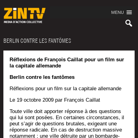
MENU
BERLIN CONTRE LES FANTÔMES
Réflexions de François Caillat pour un film sur
la capitale allemande
Ber­lin contre les fantômes
Réflexions pour un film sur la capi­tale allemande
Le 19 octobre 2009 par Fran­çois Caillat
Toute ville doit appor­ter réponse à des ques­tions
qui lui sont posées. En cer­taines cir­cons­tances, il
peut s’agir de ques­tions bru­tales, exi­geant une
réponse radi­cale. En cas de des­truc­tion mas­sive
notam­ment : une ville détruite par un bom­bar­de­