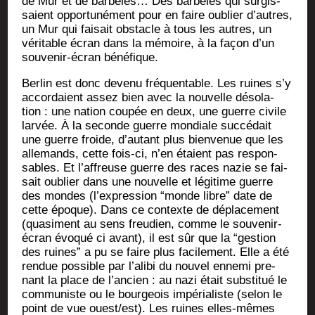
de Mur et de bar­be­lés… Des bar­be­lés qui sur­gis­
saient oppor­tu­né­ment pour en faire oublier d’autres,
un Mur qui fai­sait obs­tacle à tous les autres, un
véri­table écran dans la mémoire, à la façon d’un
sou­ve­nir-écran bénéfique.
Ber­lin est donc deve­nu fré­quen­table. Les ruines s’y
accor­daient assez bien avec la nou­velle déso­la­
tion : une nation cou­pée en deux, une guerre civile
lar­vée. À la seconde guerre mon­diale suc­cé­dait
une guerre froide, d’autant plus bien­ve­nue que les
alle­mands, cette fois-ci, n’en étaient pas res­pon­
sables. Et l’affreuse guerre des races nazie se fai­
sait oublier dans une nou­velle et légi­time guerre
des mondes (l’expression “monde libre” date de
cette époque). Dans ce contexte de dépla­ce­ment
(qua­si­ment au sens freu­dien, comme le sou­ve­nir-
écran évo­qué ci avant), il est sûr que la “ges­tion
des ruines” a pu se faire plus faci­le­ment. Elle a été
ren­due pos­sible par l’alibi du nou­vel enne­mi pre­
nant la place de l’ancien : au nazi était sub­sti­tué le
com­mu­niste ou le bour­geois impé­ria­liste (selon le
point de vue ouest/est). Les ruines elles-mêmes