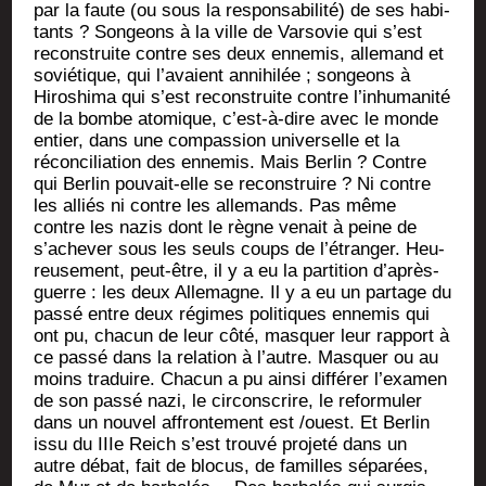
par la faute (ou sous la res­pon­sa­bi­li­té) de ses habi­
tants ? Son­geons à la ville de Var­so­vie qui s’est
recons­truite contre ses deux enne­mis, alle­mand et
sovié­tique, qui l’avaient anni­hi­lée ; son­geons à
Hiro­shi­ma qui s’est recons­truite contre l’inhumanité
de la bombe ato­mique, c’est-à-dire avec le monde
entier, dans une com­pas­sion uni­ver­selle et la
récon­ci­lia­tion des enne­mis. Mais Ber­lin ? Contre
qui Ber­lin pou­vait-elle se recons­truire ? Ni contre
les alliés ni contre les alle­mands. Pas même
contre les nazis dont le règne venait à peine de
s’achever sous les seuls coups de l’étranger. Heu­
reu­se­ment, peut-être, il y a eu la par­ti­tion d’après-
guerre : les deux Alle­magne. Il y a eu un par­tage du
pas­sé entre deux régimes poli­tiques enne­mis qui
ont pu, cha­cun de leur côté, mas­quer leur rap­port à
ce pas­sé dans la rela­tion à l’autre. Mas­quer ou au
moins tra­duire. Cha­cun a pu ain­si dif­fé­rer l’examen
de son pas­sé nazi, le cir­cons­crire, le refor­mu­ler
dans un nou­vel affron­te­ment est /ouest. Et Ber­lin
issu du IIIe Reich s’est trou­vé pro­je­té dans un
autre débat, fait de blo­cus, de familles sépa­rées,