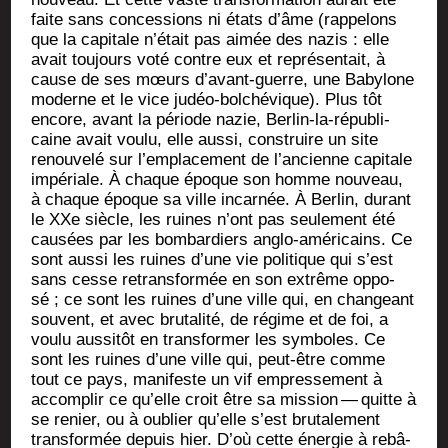
faite sans conces­sions ni états d’âme (rap­pe­lons
que la capi­tale n’était pas aimée des nazis : elle
avait tou­jours voté contre eux et repré­sen­tait, à
cause de ses mœurs d’avant-guerre, une Baby­lone
moderne et le vice judéo-bol­ché­vique). Plus tôt
encore, avant la période nazie, Ber­lin-la-répu­bli­
caine avait vou­lu, elle aus­si, construire un site
renou­ve­lé sur l’emplacement de l’ancienne capi­tale
impé­riale. À chaque époque son homme nou­veau,
à chaque époque sa ville incar­née. À Ber­lin, durant
le XXe siècle, les ruines n’ont pas seule­ment été
cau­sées par les bom­bar­diers anglo-amé­ri­cains. Ce
sont aus­si les ruines d’une vie poli­tique qui s’est
sans cesse retrans­for­mée en son extrême oppo­
sé ; ce sont les ruines d’une ville qui, en chan­geant
sou­vent, et avec bru­ta­li­té, de régime et de foi, a
vou­lu aus­si­tôt en trans­for­mer les sym­boles. Ce
sont les ruines d’une ville qui, peut-être comme
tout ce pays, mani­feste un vif empres­se­ment à
accom­plir ce qu’elle croit être sa mis­sion — quitte à
se renier, ou à oublier qu’elle s’est bru­ta­le­ment
trans­for­mée depuis hier. D’où cette éner­gie à rebâ­