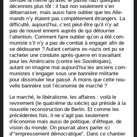
semble la même qu’avec le pas­sé nazi quelques
décen­nies plus tôt : il faut non seule­ment s’en
débar­ras­ser, mais aus­si faire oublier que les Alle­
mands n’y étaient pas com­plè­te­ment étran­gers. La
dif­fi­cul­té, aujourd’hui, c’est peut-être qu’il n’y ait
pas de nou­vel enne­mi auprès de qui détour­ner
l’attention. Com­ment faire oublier qu’on a été com­
mu­niste s’il n’y a pas de com­bat à enga­ger afin de
se dédoua­ner ? Autant cer­tains ex-nazis ont pu se
rache­ter une conduite après-guerre en tra­vaillant
pour les Amé­ri­cains (contre les Sovié­tiques),
autant on ima­gine mal aujourd’hui les anciens com­
mu­nistes s’engager sous une ban­nière mili­tante
pour dis­si­mu­ler leur pas­sé. À moins que cette nou­
velle ban­nière soit l’économie de marché ?
Le mar­ché, le libé­ra­lisme, les affaires : voi­là le
revi­re­ment (le qua­trième du siècle) qui pré­side à la
nou­velle recons­truc­tion de Ber­lin. Et comme les
pré­cé­dentes fois, il ne s’agit pas seule­ment
d’économie mais aus­si de poli­tique, d’éthique, de
vision du monde. On pour­rait alors par­ler ici
d’“empressement démo­cra­tique”. Dans ce chan­tier