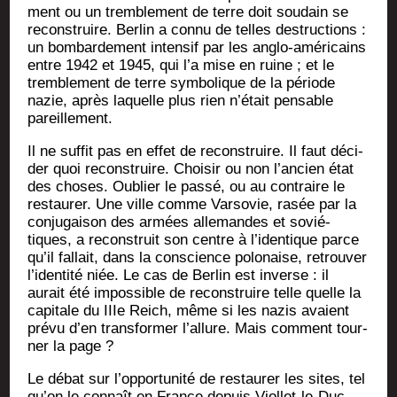
ment ou un trem­ble­ment de terre doit sou­dain se
recons­truire. Ber­lin a connu de telles des­truc­tions :
un bom­bar­de­ment inten­sif par les anglo-amé­ri­cains
entre 1942 et 1945, qui l’a mise en ruine ; et le
trem­ble­ment de terre sym­bo­lique de la période
nazie, après laquelle plus rien n’était pen­sable
pareillement.
Il ne suf­fit pas en effet de recons­truire. Il faut déci­
der quoi recons­truire. Choi­sir ou non l’ancien état
des choses. Oublier le pas­sé, ou au contraire le
res­tau­rer. Une ville comme Var­so­vie, rasée par la
conju­gai­son des armées alle­mandes et sovié­
tiques, a recons­truit son centre à l’identique parce
qu’il fal­lait, dans la conscience polo­naise, retrou­ver
l’identité niée. Le cas de Ber­lin est inverse : il
aurait été impos­sible de recons­truire telle quelle la
capi­tale du IIIe Reich, même si les nazis avaient
pré­vu d’en trans­for­mer l’allure. Mais com­ment tour­
ner la page ?
Le débat sur l’opportunité de res­tau­rer les sites, tel
qu’on le connaît en France depuis Viol­let-le-Duc,