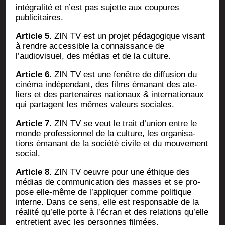
inté­gra­li­té et n’est pas sujette aux cou­pures
publicitaires.
Article 5.
ZIN TV est un pro­jet péda­go­gique visant
à rendre acces­sible la connais­sance de
l’audiovisuel, des médias et de la culture.
Article 6.
ZIN TV est une fenêtre de dif­fu­sion du
ciné­ma indé­pen­dant, des films éma­nant des ate­
liers et des par­te­naires natio­naux & inter­na­tio­naux
qui par­tagent les mêmes valeurs sociales.
Article 7.
ZIN TV se veut le trait d’union entre le
monde pro­fes­sion­nel de la culture, les orga­ni­sa­
tions éma­nant de la socié­té civile et du mou­ve­ment
social.
Article 8.
ZIN TV oeuvre pour une éthique des
médias de com­mu­ni­ca­tion des masses et se pro­
pose elle-même de l’appliquer comme poli­tique
interne. Dans ce sens, elle est res­pon­sable de la
réa­li­té qu’elle porte à l’écran et des rela­tions qu’elle
entre­tient avec les per­sonnes filmées.