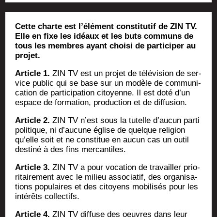
Cette charte est l’élément constitutif de ZIN TV.
Elle en fixe les idéaux et les buts communs de
tous les membres ayant choisi de participer au
projet.
Article 1.
ZIN TV est un pro­jet de télé­vi­sion de ser­
vice public qui se base sur un modèle de com­mu­ni­
ca­tion de par­ti­ci­pa­tion citoyenne. Il est doté d’un
espace de for­ma­tion, pro­duc­tion et de diffusion.
Article 2.
ZIN TV n’est sous la tutelle d’aucun par­ti
poli­tique, ni d’aucune église de quelque reli­gion
qu’elle soit et ne consti­tue en aucun cas un outil
des­ti­né à des fins mercantiles.
Article 3.
ZIN TV a pour voca­tion de tra­vailler prio­
ri­tai­re­ment avec le milieu asso­cia­tif, des orga­ni­sa­
tions popu­laires et des citoyens mobi­li­sés pour les
inté­rêts collectifs.
Article 4.
ZIN TV dif­fuse des oeuvres dans leur