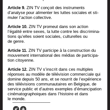
Article 9.
ZIN TV conçoit des ins­tru­ments
d’analyse pour ali­men­ter les luttes sociales et sti­
mu­ler l’action collective.
Article 10.
ZIN TV pro­meut dans son action
l’égalité entre sexes, la lutte contre les dis­cri­mi­na­
tions qu’elles soient sociales, cultu­relles ou
de genre.
Article 11.
ZIN TV par­ti­cipe à la construc­tion du
mou­ve­ment inter­na­tio­nal des médias de par­ti­ci­pa­
tion citoyenne.
Article 12.
ZIN TV s’inscrit dans ces mul­tiples
réponses au modèle de télé­vi­sion com­mer­ciale qui
domine depuis 50 ans, et se nour­rit de l’expérience
des télé­vi­sions com­mu­nau­taires en Bel­gique, de
ser­vice public et d’autres exemples d’émancipation
ciné­ma­to­gra­phoiques dans l’histoire et dans
le monde.