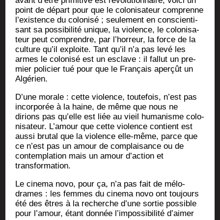
avant d’être pri­mi­tive est révo­lu­tion­naire, voi­ci un
point de départ pour que le colo­ni­sa­teur com­prenne
l’existence du colo­ni­sé ; seule­ment en conscien­ti­
sant sa pos­si­bi­li­té unique, la vio­lence, le colo­ni­sa­
teur peut com­prendre, par l’horreur, la force de la
culture qu’il exploite. Tant qu’il n’a pas levé les
armes le colo­ni­sé est un esclave : il fal­lut un pre­
mier poli­cier tué pour que le Fran­çais aper­çût un
Algérien.
D’une morale : cette vio­lence, tou­te­fois, n’est pas
incor­po­rée à la haine, de même que nous ne
dirions pas qu’elle est liée au vieil huma­nisme colo­
ni­sa­teur. L’amour que cette vio­lence contient est
aus­si bru­tal que la vio­lence elle-même, parce que
ce n’est pas un amour de com­plai­sance ou de
contem­pla­tion mais un amour d’action et
transformation.
Le cine­ma novo, pour ça, n’a pas fait de mélo­
drames : les femmes du cine­ma novo ont tou­jours
été des êtres à la recherche d’une sor­tie pos­sible
pour l’amour, étant don­née l’impossibilité d’aimer