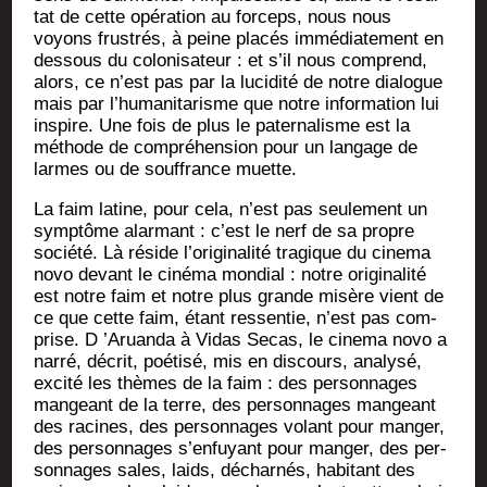
tat de cette opé­ra­tion au for­ceps, nous nous
voyons frus­trés, à peine pla­cés immé­dia­te­ment en
des­sous du colo­ni­sa­teur : et s’il nous com­prend,
alors, ce n’est pas par la luci­di­té de notre dia­logue
mais par l’humanitarisme que notre infor­ma­tion lui
ins­pire. Une fois de plus le pater­na­lisme est la
méthode de com­pré­hen­sion pour un lan­gage de
larmes ou de souf­france muette.
La faim latine, pour cela, n’est pas seule­ment un
symp­tôme alar­mant : c’est le nerf de sa propre
socié­té. Là réside l’originalité tra­gique du cine­ma
novo devant le ciné­ma mon­dial : notre ori­gi­na­li­té
est notre faim et notre plus grande misère vient de
ce que cette faim, étant res­sen­tie, n’est pas com­
prise. D ’Aruan­da à Vidas Secas, le cine­ma novo a
nar­ré, décrit, poé­ti­sé, mis en dis­cours, ana­ly­sé,
exci­té les thèmes de la faim : des per­son­nages
man­geant de la terre, des per­son­nages man­geant
des racines, des per­son­nages volant pour man­ger,
des per­son­nages s’enfuyant pour man­ger, des per­
son­nages sales, laids, déchar­nés, habi­tant des