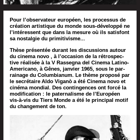
Pour l’observateur européen, les processus de
création artistique du monde sous-développé ne
l’intéressent que dans la mesure où ils satisfont
sa nostalgie du primitivisme...
Thèse pré­sen­tée durant les dis­cus­sions autour
du cine­ma novo , à l’occasion de la rétros­pec­
tive réa­li­sée à la V Ras­se­gna del Cine­ma Lati­no-
Ame­ri­ca­no, à Gênes, jan­vier 1965, sous le par­
rai­nage du Colum­bia­num. Le thème pro­po­sé par
le secré­taire Aldo Viganò a été Cine­ma novo et
ciné­ma mon­dial. Des contin­gences ont for­cé la
modi­fi­ca­tion : le pater­na­lisme de l’Européen
vis-à-vis du Tiers Monde a été le prin­ci­pal motif
du chan­ge­ment de ton.