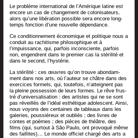
Le pro­blème inter­na­tio­nal de l’Amérique latine est
encore un cas de chan­ge­ment de colo­ni­sa­teurs,
alors qu’une libé­ra­tion pos­sible sera encore long­
temps fonc­tion d’une nou­velle dépendance.
Ce condi­tion­ne­ment éco­no­mique et poli­tique nous a
conduit au rachi­tisme phi­lo­so­phique et à
l’impuissance, qui, par­fois incons­ciente, par­fois
non, engendrent dans le pre­mier cas la sté­ri­li­té et
dans le second, l’hystérie.
La sté­ri­li­té : ces œuvres qu’on trouve abon­dam­
ment dans nos arts, où l’auteur se châtre dans des
exer­cices for­mels, qui, tou­te­fois, n’atteignent pas
la pleine pos­ses­sion de leurs formes. Le rêve frus­
tré d’universalisation : des artistes qui ne se sont
pas réveillés de l’idéal esthé­tique ado­les­cent. Ain­si,
nous voyons des cen­taines de tableaux dans les
gale­ries, pous­sié­reux et oubliés ; des livres de
contes et poèmes ; des pièces de théâtre, des
films (qui, sur­tout à São Pau­lo, ont pro­vo­qué même
des faillites)… Le monde offi­ciel char­gé des arts a