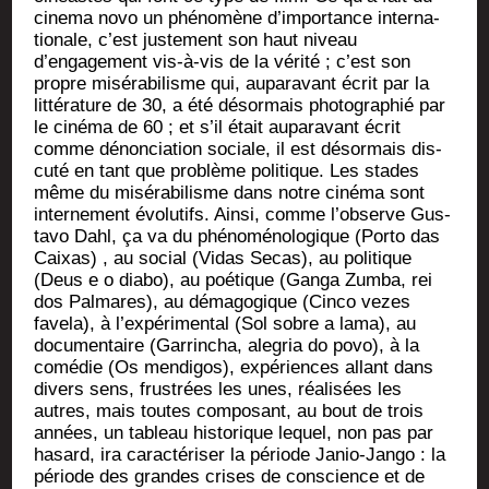
cine­ma novo un phé­no­mène d’importance inter­na­
tio­nale, c’est jus­te­ment son haut niveau
d’engagement vis-à-vis de la véri­té ; c’est son
propre misé­ra­bi­lisme qui, aupa­ra­vant écrit par la
lit­té­ra­ture de 30, a été désor­mais pho­to­gra­phié par
le ciné­ma de 60 ; et s’il était aupa­ra­vant écrit
comme dénon­cia­tion sociale, il est désor­mais dis­
cu­té en tant que pro­blème poli­tique. Les stades
même du misé­ra­bi­lisme dans notre ciné­ma sont
inter­ne­ment évo­lu­tifs. Ain­si, comme l’observe Gus­
ta­vo Dahl, ça va du phé­no­mé­no­lo­gique (Por­to das
Caixas) , au social (Vidas Secas), au poli­tique
(Deus e o dia­bo), au poé­tique (Gan­ga Zum­ba, rei
dos Pal­mares), au déma­go­gique (Cin­co vezes
fave­la), à l’expérimental (Sol sobre a lama), au
docu­men­taire (Gar­rin­cha, ale­gria do povo), à la
comé­die (Os men­di­gos), expé­riences allant dans
divers sens, frus­trées les unes, réa­li­sées les
autres, mais toutes com­po­sant, au bout de trois
années, un tableau his­to­rique lequel, non pas par
hasard, ira carac­té­ri­ser la période Janio-Jan­go : la
période des grandes crises de conscience et de