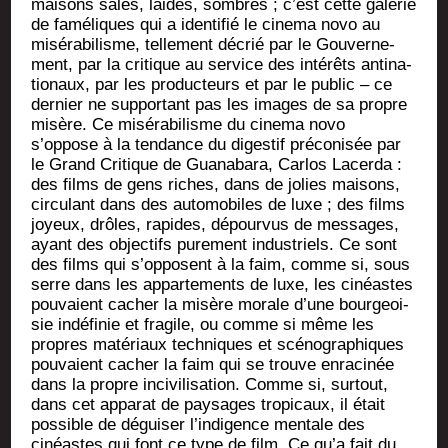
mai­sons sales, laides, sombres ; c’est cette gale­rie
de famé­liques qui a iden­ti­fié le cine­ma novo au
misé­ra­bi­lisme, tel­le­ment décrié par le Gou­ver­ne­
ment, par la cri­tique au ser­vice des inté­rêts anti­na­
tio­naux, par les pro­duc­teurs et par le public – ce
der­nier ne sup­por­tant pas les images de sa propre
misère. Ce misé­ra­bi­lisme du cine­ma novo
s’oppose à la ten­dance du diges­tif pré­co­ni­sée par
le Grand Cri­tique de Gua­na­ba­ra, Car­los Lacer­da :
des films de gens riches, dans de jolies mai­sons,
cir­cu­lant dans des auto­mo­biles de luxe ; des films
joyeux, drôles, rapides, dépour­vus de mes­sages,
ayant des objec­tifs pure­ment indus­triels. Ce sont
des films qui s’opposent à la faim, comme si, sous
serre dans les appar­te­ments de luxe, les cinéastes
pou­vaient cacher la misère morale d’une bour­geoi­
sie indé­fi­nie et fra­gile, ou comme si même les
propres maté­riaux tech­niques et scé­no­gra­phiques
pou­vaient cacher la faim qui se trouve enra­ci­née
dans la propre inci­vi­li­sa­tion. Comme si, sur­tout,
dans cet appa­rat de pay­sages tro­pi­caux, il était
pos­sible de dégui­ser l’indigence men­tale des
cinéastes qui font ce type de film. Ce qu’a fait du