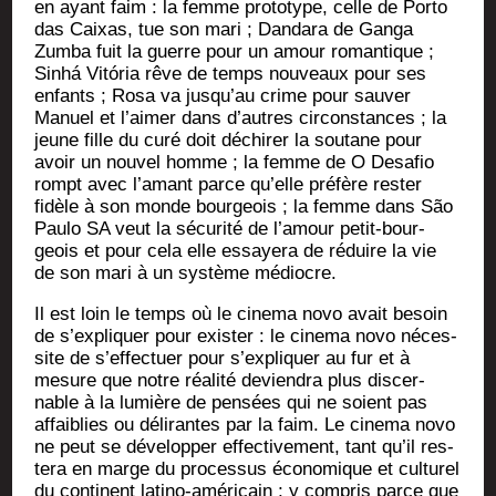
en ayant faim : la femme pro­to­type, celle de Por­to
das Caixas, tue son mari ; Dan­da­ra de Gan­ga
Zum­ba fuit la guerre pour un amour roman­tique ;
Sinhá Vitó­ria rêve de temps nou­veaux pour ses
enfants ; Rosa va jusqu’au crime pour sau­ver
Manuel et l’aimer dans d’autres cir­cons­tances ; la
jeune fille du curé doit déchi­rer la sou­tane pour
avoir un nou­vel homme ; la femme de O Desa­fio
rompt avec l’amant parce qu’elle pré­fère res­ter
fidèle à son monde bour­geois ; la femme dans São
Pau­lo SA veut la sécu­ri­té de l’amour petit-bour­
geois et pour cela elle essaye­ra de réduire la vie
de son mari à un sys­tème médiocre.
Il est loin le temps où le cine­ma novo avait besoin
de s’expliquer pour exis­ter : le cine­ma novo néces­
site de s’effectuer pour s’expliquer au fur et à
mesure que notre réa­li­té devien­dra plus dis­cer­
nable à la lumière de pen­sées qui ne soient pas
affai­blies ou déli­rantes par la faim. Le cine­ma novo
ne peut se déve­lop­per effec­ti­ve­ment, tant qu’il res­
te­ra en marge du pro­ces­sus éco­no­mique et cultu­rel
du conti­nent lati­no-amé­ri­cain ; y com­pris parce que