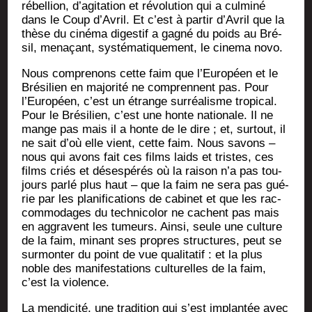
rébel­lion, d’agitation et révo­lu­tion qui a culmi­né
dans le Coup d’Avril. Et c’est à par­tir d’Avril que la
thèse du ciné­ma diges­tif a gagné du poids au Bré­
sil, mena­çant, sys­té­ma­ti­que­ment, le cine­ma novo.
Nous com­pre­nons cette faim que l’Européen et le
Bré­si­lien en majo­ri­té ne com­prennent pas. Pour
l’Européen, c’est un étrange sur­réa­lisme tro­pi­cal.
Pour le Bré­si­lien, c’est une honte natio­nale. Il ne
mange pas mais il a honte de le dire ; et, sur­tout, il
ne sait d’où elle vient, cette faim. Nous savons –
nous qui avons fait ces films laids et tristes, ces
films criés et déses­pé­rés où la rai­son n’a pas tou­
jours par­lé plus haut – que la faim ne sera pas gué­
rie par les pla­ni­fi­ca­tions de cabi­net et que les rac­
com­mo­dages du tech­ni­co­lor ne cachent pas mais
en aggravent les tumeurs. Ain­si, seule une culture
de la faim, minant ses propres struc­tures, peut se
sur­mon­ter du point de vue qua­li­ta­tif : et la plus
noble des mani­fes­ta­tions cultu­relles de la faim,
c’est la violence.
La men­di­ci­té, une tra­di­tion qui s’est implan­tée avec