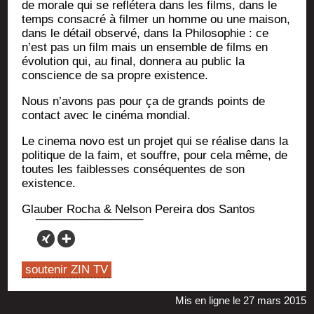
de morale qui se reflé­te­ra dans les films, dans le
temps consa­cré à fil­mer un homme ou une mai­son,
dans le détail obser­vé, dans la Phi­lo­so­phie : ce
n’est pas un film mais un ensemble de films en
évo­lu­tion qui, au final, don­ne­ra au public la
conscience de sa propre existence.
Nous n’avons pas pour ça de grands points de
contact avec le ciné­ma mondial.
Le cine­ma novo est un pro­jet qui se réa­lise dans la
poli­tique de la faim, et souffre, pour cela même, de
toutes les fai­blesses consé­quentes de son
existence.
Glau­ber Rocha & Nel­son Per­ei­ra dos Santos
soutenir ZIN TV
Mis en ligne le 27 mars 2015