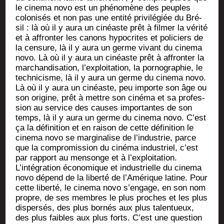
le cine­ma novo est un phé­no­mène des peuples
colo­ni­sés et non pas une enti­té pri­vi­lé­giée du Bré­
sil : là où il y aura un cinéaste prêt à fil­mer la véri­té
et à affron­ter les canons hypo­crites et poli­ciers de
la cen­sure, là il y aura un germe vivant du cine­ma
novo. Là où il y aura un cinéaste prêt à affron­ter la
mar­chan­di­sa­tion, l’exploitation, la por­no­gra­phie, le
tech­ni­cisme, là il y aura un germe du cine­ma novo.
Là où il y aura un cinéaste, peu importe son âge ou
son ori­gine, prêt à mettre son ciné­ma et sa pro­fes­
sion au ser­vice des causes impor­tantes de son
temps, là il y aura un germe du cine­ma novo. C’est
ça la défi­ni­tion et en rai­son de cette défi­ni­tion le
cine­ma novo se mar­gi­na­lise de l’industrie, parce
que la com­pro­mis­sion du ciné­ma indus­triel, c’est
par rap­port au men­songe et à l’exploitation.
L’intégration éco­no­mique et indus­trielle du cine­ma
novo dépend de la liber­té de l’Amérique latine. Pour
cette liber­té, le cine­ma novo s’engage, en son nom
propre, de ses membres le plus proches et les plus
dis­per­sés, des plus bor­nés aux plus talen­tueux,
des plus faibles aux plus forts. C’est une ques­tion