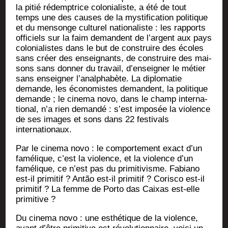
la pitié rédemp­trice colo­nia­liste, a été de tout
temps une des causes de la mys­ti­fi­ca­tion poli­tique
et du men­songe cultu­rel natio­na­liste : les rap­ports
offi­ciels sur la faim demandent de l’argent aux pays
colo­nia­listes dans le but de construire des écoles
sans créer des ensei­gnants, de construire des mai­
sons sans don­ner du tra­vail, d’enseigner le métier
sans ensei­gner l’analphabète. La diplo­ma­tie
demande, les éco­no­mistes demandent, la poli­tique
demande ; le cine­ma novo, dans le champ inter­na­
tio­nal, n’a rien deman­dé : s’est impo­sée la vio­lence
de ses images et sons dans 22 fes­ti­vals
internationaux.
Par le cine­ma novo : le com­por­te­ment exact d’un
famé­lique, c’est la vio­lence, et la vio­lence d’un
famé­lique, ce n’est pas du pri­mi­ti­visme. Fabia­no
est-il pri­mi­tif ? Antão est-il pri­mi­tif ? Coris­co est-il
pri­mi­tif ? La femme de Por­to das Caixas est-elle
primitive ?
Du cine­ma novo : une esthé­tique de la vio­lence,