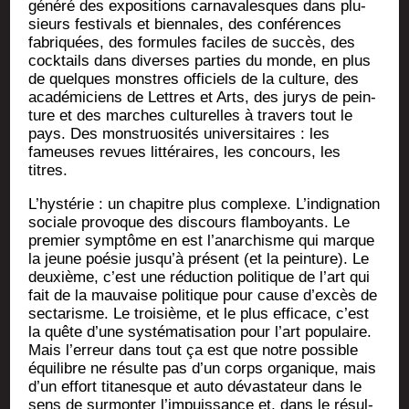
géné­ré des expo­si­tions car­na­va­lesques dans plu­
sieurs fes­ti­vals et bien­nales, des confé­rences
fabri­quées, des for­mules faciles de suc­cès, des
cock­tails dans diverses par­ties du monde, en plus
de quelques monstres offi­ciels de la culture, des
aca­dé­mi­ciens de Lettres et Arts, des jurys de pein­
ture et des marches cultu­relles à tra­vers tout le
pays. Des mons­truo­si­tés uni­ver­si­taires : les
fameuses revues lit­té­raires, les concours, les
titres.
L’hystérie : un cha­pitre plus com­plexe. L’indignation
sociale pro­voque des dis­cours flam­boyants. Le
pre­mier symp­tôme en est l’anarchisme qui marque
la jeune poé­sie jusqu’à pré­sent (et la pein­ture). Le
deuxième, c’est une réduc­tion poli­tique de l’art qui
fait de la mau­vaise poli­tique pour cause d’excès de
sec­ta­risme. Le troi­sième, et le plus effi­cace, c’est
la quête d’une sys­té­ma­ti­sa­tion pour l’art popu­laire.
Mais l’erreur dans tout ça est que notre pos­sible
équi­libre ne résulte pas d’un corps orga­nique, mais
d’un effort tita­nesque et auto dévas­ta­teur dans le
sens de sur­mon­ter l’impuissance et, dans le résul­