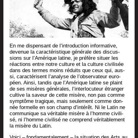
En me dis­pen­sant de l’introduction infor­ma­tive,
deve­nue la carac­té­ris­tique géné­rale des dis­cus­
sions sur l’Amérique latine, je pré­fère situer les
réac­tions entre notre culture et la culture civi­li­sée
dans des termes moins réduits que ceux qui, aus­
si, carac­té­risent l’analyse de l’observateur euro­
péen. Ain­si, tan­dis que l’Amérique latine se plaint
de ses misères géné­rales, l’interlocuteur étran­ger
cultive la saveur de cette misère, non pas comme
symp­tôme tra­gique, mais seule­ment comme don­
née for­melle en son champ d’intérêt. Ni le Latin ne
com­mu­nique sa véri­table misère à l’homme civi­li­
sé, ni l’homme civi­li­sé ne com­prend véri­ta­ble­ment
la misère du Latin.
Voi­ci – fon­da­men­ta­le­ment – la situa­tion des Arts au