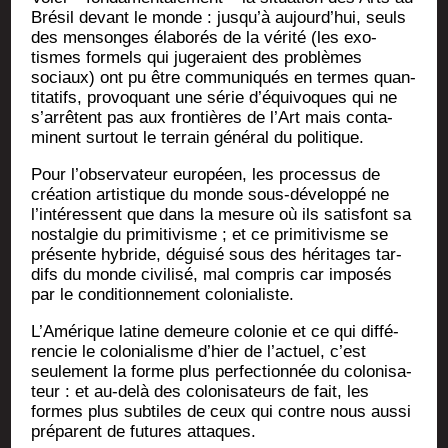
Bré­sil devant le monde : jusqu’à aujourd’hui, seuls
des men­songes éla­bo­rés de la véri­té (les exo­
tismes for­mels qui juge­raient des pro­blèmes
sociaux) ont pu être com­mu­ni­qués en termes quan­
ti­ta­tifs, pro­vo­quant une série d’équivoques qui ne
s’arrêtent pas aux fron­tières de l’Art mais conta­
minent sur­tout le ter­rain géné­ral du politique.
Pour l’observateur euro­péen, les pro­ces­sus de
créa­tion artis­tique du monde sous-déve­lop­pé ne
l’intéressent que dans la mesure où ils satis­font sa
nos­tal­gie du pri­mi­ti­visme ; et ce pri­mi­ti­visme se
pré­sente hybride, dégui­sé sous des héri­tages tar­
difs du monde civi­li­sé, mal com­pris car impo­sés
par le condi­tion­ne­ment colonialiste.
L’Amérique latine demeure colo­nie et ce qui dif­fé­
ren­cie le colo­nia­lisme d’hier de l’actuel, c’est
seule­ment la forme plus per­fec­tion­née du colo­ni­sa­
teur : et au-delà des colo­ni­sa­teurs de fait, les
formes plus sub­tiles de ceux qui contre nous aus­si
pré­parent de futures attaques.