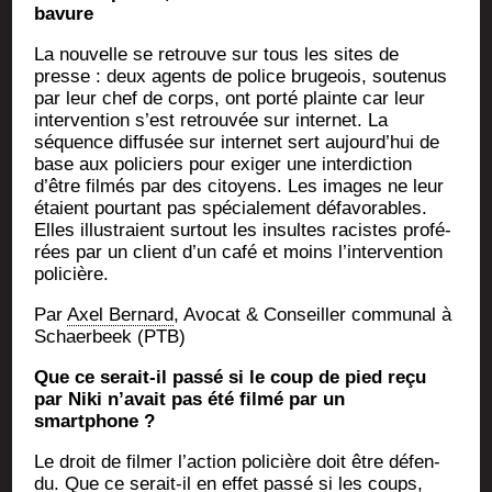
bavure
La nou­velle se retrouve sur tous les sites de
presse : deux agents de police bru­geois, sou­te­nus
par leur chef de corps, ont por­té plainte car leur
inter­ven­tion s’est retrou­vée sur inter­net. La
séquence dif­fu­sée sur inter­net sert aujourd’hui de
base aux poli­ciers pour exi­ger une inter­dic­tion
d’être fil­més par des citoyens. Les images ne leur
étaient pour­tant pas spé­cia­le­ment défa­vo­rables.
Elles illus­traient sur­tout les insultes racistes pro­fé­
rées par un client d’un café et moins l’intervention
policière.
Par
Axel Ber­nard
, Avo­cat & Conseiller com­mu­nal à
Schaer­beek (PTB)
Que ce serait-il pas­sé si le coup de pied reçu
par Niki n’avait pas été fil­mé par un
smartphone ?
Le droit de fil­mer l’ac­tion poli­cière doit être défen­
du. Que ce serait-il en effet pas­sé si les coups,