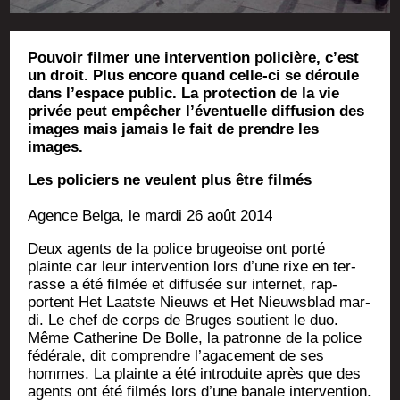
Pouvoir filmer une intervention policière, c’est
un droit. Plus encore quand celle-ci se déroule
dans l’espace public. La protection de la vie
privée peut empêcher l’éventuelle diffusion des
images mais jamais le fait de prendre les
images.
Les poli­ciers ne veulent plus être filmés
Agence Bel­ga, le mar­di 26 août 2014
Deux agents de la police bru­geoise ont por­té
plainte car leur inter­ven­tion lors d’une rixe en ter­
rasse a été fil­mée et dif­fu­sée sur inter­net, rap­
portent Het Laatste Nieuws et Het Nieuws­blad mar­
di. Le chef de corps de Bruges sou­tient le duo.
Même Cathe­rine De Bolle, la patronne de la police
fédé­rale, dit com­prendre l’a­ga­ce­ment de ses
hommes. La plainte a été intro­duite après que des
agents ont été fil­més lors d’une banale inter­ven­tion.