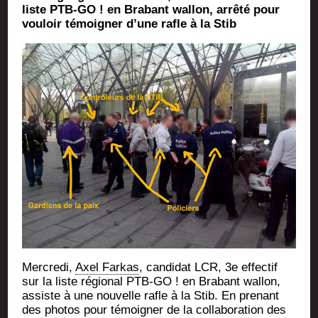
liste PTB-GO ! en Bra­bant wal­lon, arrê­té pour
vou­loir témoi­gner d’une rafle à la Stib
Mer­cre­di,
Axel Far­kas
, can­di­dat LCR, 3e effec­tif
sur la liste régio­nal PTB-GO ! en Bra­bant wal­lon,
assiste à une nou­velle rafle à la Stib. En pre­nant
des pho­tos pour témoi­gner de la col­la­bo­ra­tion des