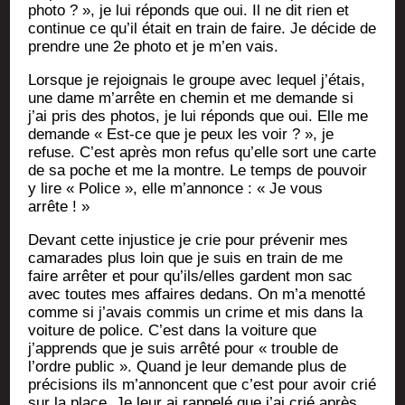
pho­to ? », je lui réponds que oui. Il ne dit rien et
conti­nue ce qu’il était en train de faire. Je décide de
prendre une 2e pho­to et je m’en vais.
Lorsque je rejoi­gnais le groupe avec lequel j’étais,
une dame m’arrête en che­min et me demande si
j’ai pris des pho­tos, je lui réponds que oui. Elle me
demande « Est-ce que je peux les voir ? », je
refuse. C’est après mon refus qu’elle sort une carte
de sa poche et me la montre. Le temps de pou­voir
y lire « Police », elle m’annonce : « Je vous
arrête ! »
Devant cette injus­tice je crie pour pré­ve­nir mes
cama­rades plus loin que je suis en train de me
faire arrê­ter et pour qu’ils/elles gardent mon sac
avec toutes mes affaires dedans. On m’a menot­té
comme si j’avais com­mis un crime et mis dans la
voi­ture de police. C’est dans la voi­ture que
j’apprends que je suis arrê­té pour « trouble de
l’ordre public ». Quand je leur demande plus de
pré­ci­sions ils m’annoncent que c’est pour avoir crié
sur la place. Je leur ai rap­pe­lé que j’ai crié après