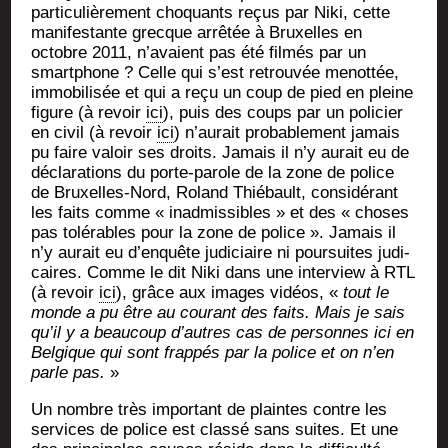
par­ti­cu­liè­re­ment cho­quants reçus par Niki, cette
mani­fes­tante grecque arrê­tée à Bruxelles en
octobre 2011, n’avaient pas été fil­més par un
smart­phone ? Celle qui s’est retrou­vée menot­tée,
immo­bi­li­sée et qui a reçu un coup de pied en pleine
figure (à revoir
ici
), puis des coups par un poli­cier
en civil (à revoir
ici
) n’aurait pro­ba­ble­ment jamais
pu faire valoir ses droits. Jamais il n’y aurait eu de
décla­ra­tions du porte-parole de la zone de police
de Bruxelles-Nord, Roland Thié­bault, consi­dé­rant
les faits comme « inad­mis­sibles » et des « choses
pas tolé­rables pour la zone de police ». Jamais il
n’y aurait eu d’enquête judi­ciaire ni pour­suites judi­
caires. Comme le dit Niki dans une inter­view à RTL
(à revoir
ici
), grâce aux images vidéos, «
tout le
monde a pu être au cou­rant des faits. Mais je sais
qu’il y a beau­coup d’autres cas de per­sonnes ici en
Bel­gique qui sont frap­pés par la police et on n’en
parle pas.
»
Un nombre très impor­tant de plaintes contre les
ser­vices de police est clas­sé sans suites. Et une