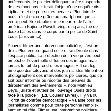
anté­cé­dents, le poli­cier délin­quant a été sus­pen­du
de ses fonc­tions et ferait l’objet d’une enquête dis­
ci­pli­naire et de pour­suites pénales. Plus loin de
nous, c’est encore grâce au smart­phone que la
véri­té peut être éta­blie sur le meurtre de l’afro-
américain Kajieme Powell, vingt-cinq ans, tué de
douze balles dans le corps par la police de Saint-
Louis (à revoir
ici
).
Pou­voir fil­mer une inter­ven­tion poli­cière, c’est un
droit. Plus encore quand celle-ci se déroule dans
l’espace public. La pro­tec­tion de la vie pri­vée peut
empê­cher l’éventuelle dif­fu­sion des images mais
jamais le fait de prendre les images. « Il est légi­
time que des citoyens et des jour­na­listes filment ou
pho­to­gra­phient des inter­ven­tions poli­cières, que ce
soit pour infor­mer ou récol­ter des preuves du
dérou­le­ment des évé­ne­ments », note Mathieu
Beys, juriste et auteur de l’ouvrage
Quels droits
face à la police ?
(Ed. Cou­leur Livres). Il y va du
« droit de contrôle démo­cra­tique » valable pour les
jour­na­listes comme pour toute per­sonne rem­plis­
sant un tel rôle. Fil­mer une inter­ven­tion poli­cière,