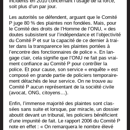
inci­dents en 2010 concer­nant l’usage de la force,
soit plus d’un par jour.
Les auto­ri­tés se défendent, arguant que le Comi­té
P juge 80 % des plaintes non fon­dées. Mais, pour
le Comi­té des droits de l’Homme de l’ONU, « des
doutes sub­sistent sur l’indépendance et l’objectivité
du Comi­té P et sur la capa­ci­té de ce der­nier à trai­
ter dans la trans­pa­rence les plaintes por­tées à
l’encontre des fonc­tion­naires de police ». En lan­
gage clair, cela signi­fie que l’ONU ne fait pas vrai­
ment confiance au Comi­té P pour contrô­ler la
police. Et pour cause, son ser­vice « enquête » est
com­po­sé en grande par­tie de poli­ciers tem­po­rai­re­
ment déta­chés de leur ser­vice. On ne trouve au
Comi­té P aucun repré­sen­tant de la socié­té civile
(avo­cat, ONG, citoyens…).
Enfin, l’immense majo­ri­té des plaintes sont clas­
sées sans suite et lorsque, par miracle, un dos­sier
abou­tit devant un tri­bu­nal, les poli­ciers béné­fi­cient
d’une impu­ni­té de fait. Le rap­port 2006 du Comi­té P
note en effet : « On remar­que­ra le nombre éle­vé