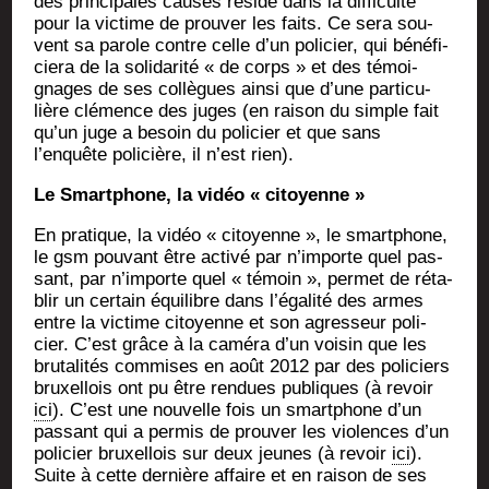
des prin­ci­pales causes réside dans la dif­fi­cul­té
pour la vic­time de prou­ver les faits. Ce sera sou­
vent sa parole contre celle d’un poli­cier, qui béné­fi­
cie­ra de la soli­da­ri­té « de corps » et des témoi­
gnages de ses col­lègues ain­si que d’une par­ti­cu­
lière clé­mence des juges (en rai­son du simple fait
qu’un juge a besoin du poli­cier et que sans
l’enquête poli­cière, il n’est rien).
Le Smart­phone, la vidéo « citoyenne »
En pra­tique, la vidéo « citoyenne », le smart­phone,
le gsm pou­vant être acti­vé par n’importe quel pas­
sant, par n’importe quel « témoin », per­met de réta­
blir un cer­tain équi­libre dans l’égalité des armes
entre la vic­time citoyenne et son agres­seur poli­
cier. C’est grâce à la camé­ra d’un voi­sin que les
bru­ta­li­tés com­mises en août 2012 par des poli­ciers
bruxel­lois ont pu être ren­dues publiques (à revoir
ici
). C’est une nou­velle fois un smart­phone d’un
pas­sant qui a per­mis de prou­ver les vio­lences d’un
poli­cier bruxel­lois sur deux jeunes (à revoir
ici
).
Suite à cette der­nière affaire et en rai­son de ses