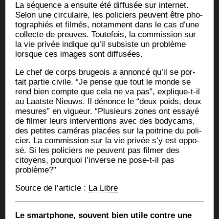
La séquence a ensuite été dif­fu­sée sur inter­net.
Selon une cir­cu­laire, les poli­ciers peuvent être pho­
to­gra­phiés et fil­més, notam­ment dans le cas d’une
col­lecte de preuves. Tou­te­fois, la com­mis­sion sur
la vie pri­vée indique qu’il sub­siste un pro­blème
lorsque ces images sont diffusées.
Le chef de corps bru­geois a annon­cé qu’il se por­
tait par­tie civile. “Je pense que tout le monde se
rend bien compte que cela ne va pas”, explique-t-il
au Laatste Nieuws. Il dénonce le “deux poids, deux
mesures” en vigueur. “Plu­sieurs zones ont essayé
de fil­mer leurs inter­ven­tions avec des body­cams,
des petites camé­ras pla­cées sur la poi­trine du poli­
cier. La com­mis­sion sur la vie pri­vée s’y est oppo­
sé. Si les poli­ciers ne peuvent pas fil­mer des
citoyens, pour­quoi l’in­verse ne pose-t-il pas
problème?”
Source de l’ar­ticle :
La Libre
Le smart­phone, sou­vent bien utile contre une