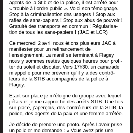
agents de la Stib et de la police, il est arrê­té pour
« trouble à l’ordre public ». Voi­ci son témoi­gnage.
Stop à la cri­mi­na­li­sa­tion des usa­gers ! Stop aux
rafles de sans-papiers ! Stop aux abus de pou­voir !
Gra­tui­té des trans­ports en com­mun ! Régu­la­ri­sa­
tion de tous les sans-papiers ! (JAC et LCR)
Ce mer­cre­di 2 avril nous étions plu­sieurs JAC à
mani­fes­ter pour un refi­nan­ce­ment de
l’enseignement. La manif se ter­mi­nant à Fla­gey
nous y sommes res­tés quelques heures pour pro­fi­
ter du soleil et dis­cu­ter. Vers 17h30, un cama­rade
m’appelle pour me pré­ve­nir qu’il y a des contrô­
leurs de la STIB accom­pa­gnés de la police à
Flagey.
Etant sur place je m’éloigne du groupe avec lequel
j’étais et je me rap­proche des arrêts STIB. Une fois
sur place, j’aperçois, des contrô­leurs de la STIB, la
police, des agents de la paix et une femme arrêtée.
Je décide de prendre une pho­to. Après l’avoir prise
un poli­cier me demande : « Vous avez pris une