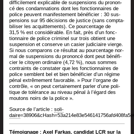
dif­fi­ci­le­ment expli­cable de sus­pen­sions du pro­non­
cé des condam­na­tions dont les fonc­tion­naires de
police peuvent mani­fes­te­ment béné­fi­cier : 30 sus­
pen­sions sur 95 déci­sions de jus­tice (sans comp­ta­
bi­li­ser les acquit­te­ments). Ce pour­cen­tage de
31,5 % est consi­dé­rable. En fait, près d’un fonc­
tion­naire de police cri­mi­nel sur trois obtient une
sus­pen­sion et conserve un casier judi­ciaire vierge.
Si nous com­pa­rons ce résul­tat au pour­cen­tage nor­
mal de sus­pen­sions du pro­non­cé dont peut béné­fi­
cier le citoyen ordi­naire (4,72 %), nous sommes
contraints de consta­ter que les fonc­tion­naires de
police semblent bel et bien béné­fi­cier d’un régime
pénal extrê­me­ment favo­rable. » Pour l’organe de
contrôle, « on peut cer­tai­ne­ment par­ler d’une poli­
tique de tolé­rance au niveau pénal à l’égard des
mou­tons noirs de la police ».
Source de l’ar­ticle :
soli­
daire
=38906&cHash=53a214e83e546141756afd408fa5e
Témoi­gnage : Axel Far­kas, can­di­dat LCR sur la