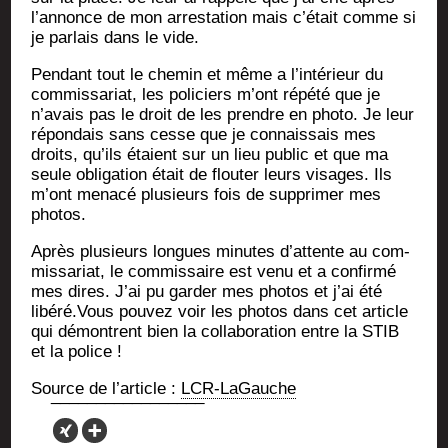
l’annonce de mon arres­ta­tion mais c’était comme si
je par­lais dans le vide.
Pen­dant tout le che­min et même a l’intérieur du
com­mis­sa­riat, les poli­ciers m’ont répé­té que je
n’avais pas le droit de les prendre en pho­to. Je leur
répon­dais sans cesse que je connais­sais mes
droits, qu’ils étaient sur un lieu public et que ma
seule obli­ga­tion était de flou­ter leurs visages. Ils
m’ont mena­cé plu­sieurs fois de sup­pri­mer mes
photos.
Après plu­sieurs longues minutes d’attente au com­
mis­sa­riat, le com­mis­saire est venu et a confir­mé
mes dires. J’ai pu gar­der mes pho­tos et j’ai été
libéré.Vous pou­vez voir les pho­tos dans cet article
qui démontrent bien la col­la­bo­ra­tion entre la STIB
et la police !
Source de l’ar­ticle :
LCR-LaGauche