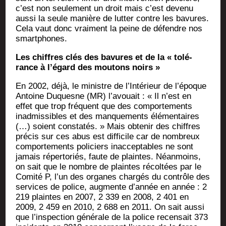
c’est non seule­ment un droit mais c’est deve­nu
aus­si la seule manière de lut­ter contre les bavures.
Cela vaut donc vrai­ment la peine de défendre nos
smartphones.
Les chiffres clés des bavures et de la « tolé­
rance à l’égard des mou­tons noirs »
En 2002, déjà, le ministre de l’Intérieur de l’époque
Antoine Duquesne (MR) l’avouait : « Il n’est en
effet que trop fré­quent que des com­por­te­ments
inad­mis­sibles et des man­que­ments élé­men­taires
(…) soient consta­tés. » Mais obte­nir des chiffres
pré­cis sur ces abus est dif­fi­cile car de nom­breux
com­por­te­ments poli­ciers inac­cep­tables ne sont
jamais réper­to­riés, faute de plaintes. Néan­moins,
on sait que le nombre de plaintes récol­tées par le
Comi­té P, l’un des organes char­gés du contrôle des
ser­vices de police, aug­mente d’année en année : 2
219 plaintes en 2007, 2 339 en 2008, 2 401 en
2009, 2 459 en 2010, 2 688 en 2011. On sait aus­si
que l’inspection géné­rale de la police recen­sait 373