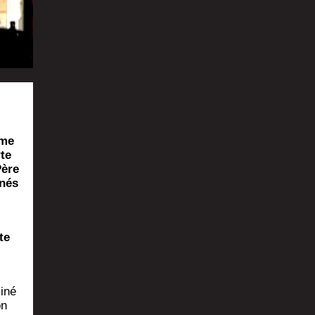
lme
te
Père
­nés
te
i­né
on