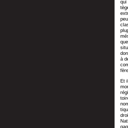
qui 
tèg
extr
peu
cla
plu
més
que
sit
don
à d
com
fèr
Et 
mom
rég
toir
nom
tiq
dro
Nati
gag