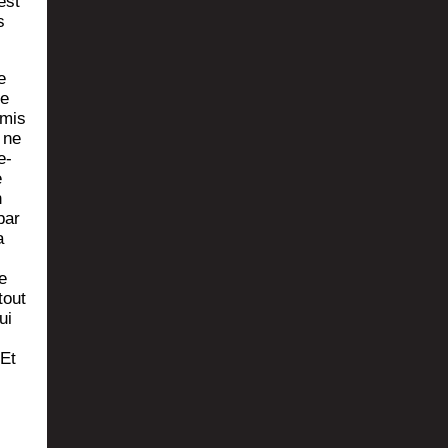
est
s
e
le
­mis
 ne
e­
e
n
par
a
e
tout
ui
 Et