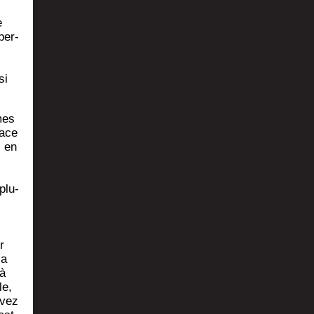
e
ber­
si
mes
lace
i en
plu­
r
la
 à
le,
avez