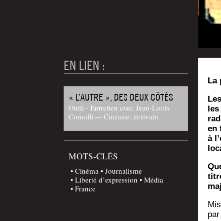
EN LIEN :
La 
« L’AUTRE », DES DEUX CÔTÉS
Les
Outil - Entretien avec Jean-Louis
les
Comolli — Cinéaste, écrivain
rad
en 
à l
loc
MOTS-CLÉS
Que
Cinéma
Journalisme
tit
Liberté d’expression
Média
maj
France
Mis
par