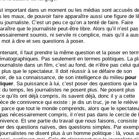
est impor­tant dans un moment ou les médias sont accu­sés d
s les maux, de pou­voir faire appa­raître aus­si une figure de li
u jour­na­liste. C’est un peu ce qu’on a ten­té de faire. Faire
­raître que le jour­na­liste peut-être libre. Alors qu’il n’est pas
s­sai­re­ment sou­mis, ni ser­vile ni com­plice, mais qu’il a aus­
 mot à dire et ses ques­tions à poser.
n­te­nant, il faut prendre la même ques­tion et la poser en ter
é­ma­to­gra­phiques. Pas seule­ment en termes poli­tiques. La p
jour­na­liste dans un film, c’est au fond, de n’être pas celui qu
 plus que le spec­ta­teur. Il doit réus­sir à se défaire de son
oir, de sa connais­sance, de son intel­li­gence du milieu
pour
i­quer
. Sa puis­sance à lui, c’est poser des ques­tions que la 
t du temps, les jour­na­listes ne posent plus. Ne posent plus
ce qu’ils ont déjà com­pris, ils savent déjà, donc il y a cette
èce de conni­vence qui existe : je dis un truc, je ne le relève
 parce que tout le monde com­prends, alors que le spec­ta­teu
 pas néces­sai­re­ment com­pris, il n’est pas dans le cercle de 
ni­vence. Et une par­tie du tra­vail que nous fai­sons, consiste
er des ques­tions naïves, des ques­tions simples. Par exemp
 jour­na­listes ne disent plus à un homme poli­tique : là, vous 