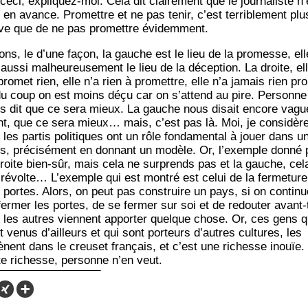
ceci, expli­quez-moi. Cela dit clai­re­ment que le jour­na­liste n’
 en avance. Pro­mettre et ne pas tenir, c’est ter­ri­ble­ment plu
ve que de ne pas pro­mettre évidemment.
ons, le d’une façon, la gauche est le lieu de la pro­messe, ell
aus­si mal­heu­reu­se­ment le lieu de la décep­tion. La droite, el
pro­met rien, elle n’a rien à pro­mettre, elle n’a jamais rien pro
du coup on est moins déçu car on s’attend au pire. Per­sonne
s dit que ce sera mieux. La gauche nous disait encore vagu
t, que ce sera mieux… mais, c’est pas là. Moi, je consi­dèr
les par­tis poli­tiques ont un rôle fon­da­men­tal à jouer dans u
s, pré­ci­sé­ment en don­nant un modèle. Or, l’exemple don­né 
droite bien-sûr, mais cela ne sur­prends pas et la gauche, cel
révolte… L’exemple qui est mon­tré est celui de la fer­me­ture
 portes. Alors, on peut pas construire un pays, si on conti­nu
fer­mer les portes, de se fer­mer sur soi et de redou­ter avant-
 les autres viennent appor­ter quelque chose. Or, ces gens q
t venus d’ailleurs et qui sont por­teurs d’autres cultures, les
nent dans le creu­set fran­çais, et c’est une richesse inouïe.
te richesse, per­sonne n’en veut.