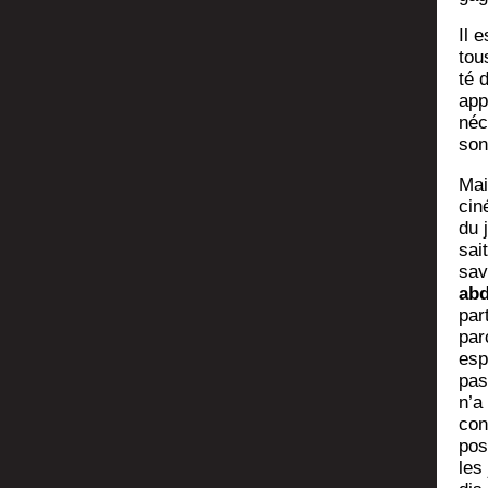
Il 
tou
té d
appa
néce
son
Mai
cin
du 
sait
sav
abd
par
par
esp
pas
n’a
con
pos
les