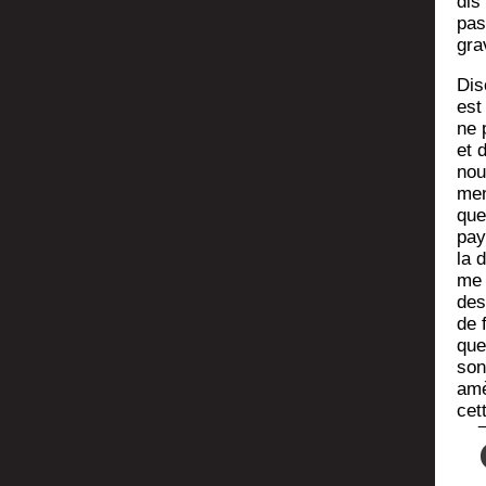
dis 
pas
gra
Dis
est 
ne 
et 
nou
men
que 
pay
la 
me 
des
de 
que
son
amè
cet