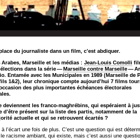
place du jour­na­liste dans un film, c’est abdiquer.
 Arabes, Mar­seille et les médias :
Jean-Louis Comol­li
fi
 élec­tions dans la série —
Mar­seille contre Mar­seille
— Ar
io. Enta­mée avec les Muni­ci­pales en 1989 (Mar­seille de 
fils 1&2), leur chro­nique compte aujourd’­hui 7 films tour
’oc­ca­sion des plus impor­tantes échéances élec­to­rales
ales.
 deviennent les fran­co-magh­ré­bins, qui espé­raient à jus
re d’être pré­sent sur la liste des par­tis, notam­ment de la
o­ri­té actuelle et qui se retrouvent écartés ?
 à l’écart une fois de plus. C’est une ques­tion qui est déter­m
 le racisme ambiant, qui existe, mais c’est aus­si une ques­ti