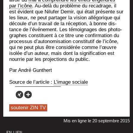
par l’icône
. Au-delà du pro­blème du reca­drage, il
est évident que Nilu­fer Demir, qui était pré­sente sur
les lieux, ne peut par­ta­ger la vision allé­go­rique qui
découle d’un tra­vail de la récep­tion, à bonne dis­
tance de l’événement. Les témoi­gnages des pho­to­
graphes consti­tuent à ce titre une confir­ma­tion du
pro­ces­sus d’autonomisation consti­tu­tif de l’icône,
qui ne peut plus être consi­dé­rée comme l’œuvre
iso­lée d’un auteur, mais dont la signi­fi­ca­tion est
nour­rie par les pro­jec­tions du public.
Par André Gunthert
Source de l’ar­ticle :
L’i­mage sociale
soutenir ZIN TV
Mis en ligne le 20 septembre 2015
EN LIEN :