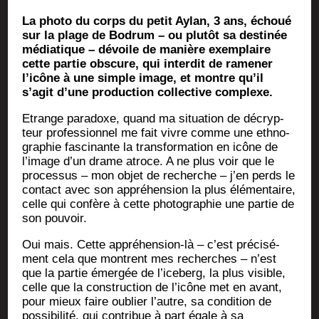
La photo du corps du petit Aylan, 3 ans, échoué
sur la plage de Bodrum – ou plutôt sa destinée
médiatique – dévoile de manière exemplaire
cette partie obscure, qui interdit de ramener
l’icône à une simple image, et montre qu’il
s’agit d’une production collective complexe.
Etrange para­doxe, quand ma situa­tion de décryp­
teur pro­fes­sion­nel me fait vivre comme une eth­no­
gra­phie fas­ci­nante la trans­for­ma­tion en icône de
l’image d’un drame atroce. A ne plus voir que le
pro­ces­sus – mon objet de recherche – j’en perds le
contact avec son appré­hen­sion la plus élé­men­taire,
celle qui confère à cette pho­to­gra­phie une par­tie de
son pouvoir.
Oui mais. Cette appré­hen­sion-là – c’est pré­ci­sé­
ment cela que montrent mes recherches – n’est
que la par­tie émer­gée de l’iceberg, la plus visible,
celle que la construc­tion de l’icône met en avant,
pour mieux faire oublier l’autre, sa condi­tion de
pos­si­bi­li­té, qui contri­bue à part égale à sa