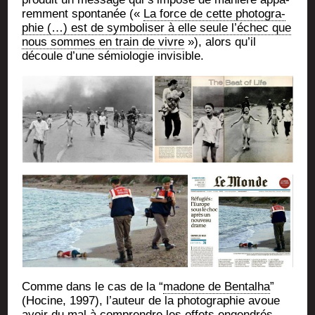
rem­ment spon­ta­née («
La force de cette pho­to­gra­
phie (…) est de sym­bo­li­ser à elle seule l’échec que
nous sommes en train de vivre
»), alors qu’il
découle d’une sémio­lo­gie invisible.
Comme dans le cas de la “
madone de Ben­tal­ha
”
(Hocine, 1997), l’auteur de la pho­to­gra­phie avoue
avoir du
mal à com­prendre les effets engen­drés