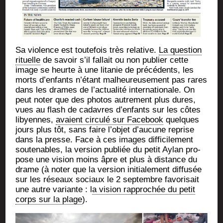
Sa vio­lence est tou­te­fois très rela­tive.
La ques­tion
rituelle
de savoir s’il fal­lait ou non publier cette
image se heurte à une lita­nie de pré­cé­dents, les
morts d’enfants n’étant mal­heu­reu­se­ment pas rares
dans les drames de l’actualité inter­na­tio­nale. On
peut noter que des pho­tos autre­ment plus dures,
vues au flash de cadavres d’enfants sur les côtes
libyennes,
avaient cir­cu­lé sur Face­book
quelques
jours plus tôt, sans faire l’objet d’aucune reprise
dans la presse. Face à ces images dif­fi­ci­le­ment
sou­te­nables, la ver­sion publiée du petit Aylan pro­
pose une vision moins âpre et plus à dis­tance du
drame (à noter que la ver­sion ini­tia­le­ment dif­fu­sée
sur les réseaux sociaux le 2 sep­tembre favo­ri­sait
une autre variante : l
a vision rap­pro­chée du petit
corps sur la plage
).