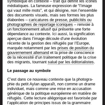
sym­bo­lique en contexte – trait qui défi­nit les icônes
média­tiques. La fameuse expres­sion de “l’image
qui vaut mille mots”, et qui désigne, non l’ensemble
des docu­ments visuels, mais ses formes les plus
éla­bo­rées –
cari­ca­tures de presse, publi­ci­tés ou
pho­to­gra­phies de repor­tage ico­niques
– ren­voie à
un fonc­tion­ne­ment allu­sif qui pré­sente une forte
dépen­dance au contexte. Ici aus­si, la signi­fi­ca­tion
aper­çue dans l’image découle d’une évo­lu­tion
récente de la ges­tion des réfu­giés par l’Europe,
mar­quée notam­ment par les
prises de posi­tion du
gou­ver­ne­ment alle­mand
et la prise de conscience
de la néces­si­té d’un trai­te­ment poli­tique de la crise
des migrants, tour­nant
salué par les édi­to­ria­listes
.
Le pas­sage au symbole
C’est dans ce nou­veau contexte que la pho­to­gra­
phie du petit Aylan appa­raît, non comme un drame
indi­vi­duel, mais comme une mise en accu­sa­tion
géné­rique de la poli­tique euro­péenne en matière de
réfu­giés. Cette lec­ture allé­go­rique est favo­ri­sée par
l’application de prin­cipes issus de la gram­maire