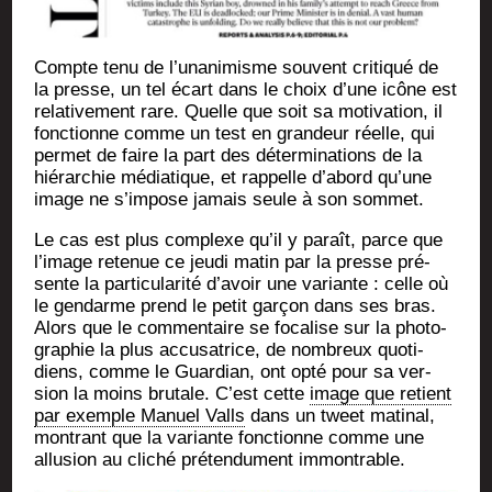
Compte tenu de l’unanimisme sou­vent cri­ti­qué de
la presse, un tel écart dans le choix d’une icône est
rela­ti­ve­ment rare. Quelle que soit sa moti­va­tion, il
fonc­tionne comme un test en gran­deur réelle, qui
per­met de faire la part des déter­mi­na­tions de la
hié­rar­chie média­tique, et rap­pelle d’abord qu’une
image ne s’impose jamais seule à son sommet.
Le cas est plus com­plexe qu’il y paraît, parce que
l’image rete­nue ce jeu­di matin par la presse pré­
sente la par­ti­cu­la­ri­té d’avoir une variante : celle où
le gen­darme prend le petit gar­çon dans ses bras.
Alors que le com­men­taire se foca­lise sur la pho­to­
gra­phie la plus accu­sa­trice, de nom­breux quo­ti­
diens, comme le Guar­dian, ont opté pour sa ver­
sion la moins bru­tale. C’est cette
image que retient
par exemple Manuel Valls
dans un tweet mati­nal,
mon­trant que la variante fonc­tionne comme une
allu­sion au cli­ché pré­ten­du­ment immontrable.