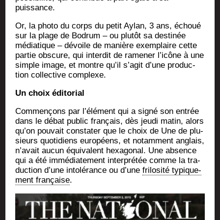
puissance.
Or, la pho­to du corps du petit Aylan, 3 ans, échoué
sur la plage de Bodrum – ou plu­tôt sa des­ti­née
média­tique – dévoile de manière exem­plaire cette
par­tie obs­cure, qui inter­dit de rame­ner l’icône à une
simple image, et montre qu’il s’agit d’une pro­duc­
tion col­lec­tive complexe.
Un choix éditorial
Com­men­çons par l’élément qui a signé son entrée
dans le débat public fran­çais, dès jeu­di matin, alors
qu’on pou­vait consta­ter que le choix de Une de plu­
sieurs quo­ti­diens euro­péens, et notam­ment anglais,
n’avait aucun équi­valent hexa­go­nal. Une absence
qui a été immé­dia­te­ment inter­pré­tée comme la tra­
duc­tion d’une into­lé­rance ou d’une
fri­lo­si­té typi­que­
ment fran­çaise
.