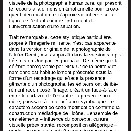
visuelle de la pho­to­gra­phie huma­ni­taire, qui pres­crit
le recours à la dimen­sion émo­tion­nelle pour pro­vo­
quer l’identification, et s’appuie volon­tiers sur la
figure de l’enfant comme ins­tru­ment de
l’universalisation d’une situation.
Trait remar­quable, cette sty­lis­tique par­ti­cu­lière,
propre à l’imagerie mili­tante, n’est pas appa­rente
dans la ver­sion ori­gi­nale de la pho­to­gra­phie de
Nilu­fer Demir, mais appa­raît dans la ver­sion sim­pli­
fiée mis en Une par les jour­naux. De même que la
célèbre pho­to­gra­phie par Nick Ut de la petite viet­
na­mienne est habi­tuel­le­ment pré­sen­tée sous la
forme d’un reca­drage qui efface la pré­sence
gênante d’un pho­to­graphe, les édi­teurs ont déli­bé­
ré­ment recom­po­sé l’image, créant un face-à-face
entre le cadavre de l’enfant et la pré­sence poli­
cière, pous­sant à l’interprétation sym­bo­lique. Le
carac­tère second de cette modi­fi­ca­tion confirme la
construc­tion média­tique de l’icône. L’ensemble de
ces élé­ments – influence du contexte, culture
visuelle pré­exis­tante, recom­po­si­tion allé­go­rique –
pro­duit un mes­sage qui s’impose de manière appa­