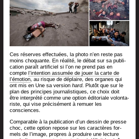
Ces réserves effec­tuées, la pho­to n’en reste pas
moins cho­quante. En réa­li­té, le débat sur sa publi­
ca­tion paraît arti­fi­ciel si l’on ne prend pas en
compte
l’intention assu­mée de jouer la carte de
l’émotion
, au risque de déplaire, des organes qui
ont mis en Une sa ver­sion
hard
. Plu­tôt que sur le
plan des prin­cipes jour­na­lis­tiques, ce choix doit
être inter­pré­té comme une option édi­to­riale volon­ta­
riste, qui vise pré­ci­sé­ment à remuer les
consciences.
Com­pa­rable à la publi­ca­tion d’un des­sin de presse
choc, cette option repose sur les carac­tères for­
mels de l’image, propres à pro­duire une lec­ture