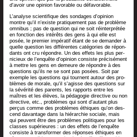
d’avoir une opi­nion favo­rable ou défavorable.
L’analyse scien­ti­fique des son­dages d’opinion
montre qu’il n’existe pra­ti­que­ment pas de pro­blème
omni­bus ; pas de ques­tion qui ne soit réin­ter­pré­tée
en fonc­tion des inté­rêts des gens à qui elle est
posée, le pre­mier impé­ra­tif étant de se deman­der à
quelle ques­tion les dif­fé­rentes caté­go­ries de répon­
dants ont cru répondre. Un des effets les plus per­
ni­cieux de l’enquête d’opinion consiste pré­ci­sé­ment
à mettre les gens en demeure de répondre à des
ques­tions qu’ils ne se sont pas posées. Soit par
exemple les ques­tions qui tournent autour des pro­
blèmes de morale, qu’il s’agisse des ques­tions sur
la sévé­ri­té des parents, les rap­ports entre les
maîtres et les élèves, la péda­go­gie direc­tive ou non
direc­tive, etc., pro­blèmes qui sont d’autant plus
per­çus comme des pro­blèmes éthiques qu’on des­
cend davan­tage dans la hié­rar­chie sociale, mais
qui peuvent être des pro­blèmes poli­tiques pour les
classes supé­rieures : un des effets de l’enquête
consiste à trans­for­mer des réponses éthiques en