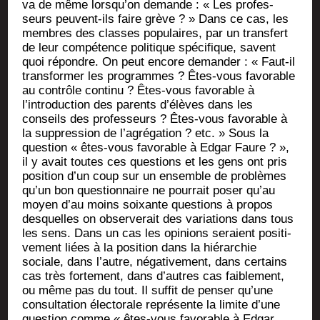
va de même lorsqu’on demande : « Les pro­fes­
seurs peuvent-ils faire grève ? » Dans ce cas, les
membres des classes popu­laires, par un trans­fert
de leur com­pé­tence poli­tique spé­ci­fique, savent
quoi répondre. On peut encore deman­der : « Faut-il
trans­for­mer les pro­grammes ? Êtes-vous favo­rable
au contrôle conti­nu ? Êtes-vous favo­rable à
l’introduction des parents d’élèves dans les
conseils des pro­fes­seurs ? Êtes-vous favo­rable à
la sup­pres­sion de l’agrégation ? etc. » Sous la
ques­tion « êtes-vous favo­rable à Edgar Faure ? »,
il y avait toutes ces ques­tions et les gens ont pris
posi­tion d’un coup sur un ensemble de pro­blèmes
qu’un bon ques­tion­naire ne pour­rait poser qu’au
moyen d’au moins soixante ques­tions à pro­pos
des­quelles on obser­ve­rait des varia­tions dans tous
les sens. Dans un cas les opi­nions seraient posi­ti­
ve­ment liées à la posi­tion dans la hié­rar­chie
sociale, dans l’autre, néga­ti­ve­ment, dans cer­tains
cas très for­te­ment, dans d’autres cas fai­ble­ment,
ou même pas du tout. Il suf­fit de pen­ser qu’une
consul­ta­tion élec­to­rale repré­sente la limite d’une
ques­tion comme « êtes-vous favo­rable à Edgar