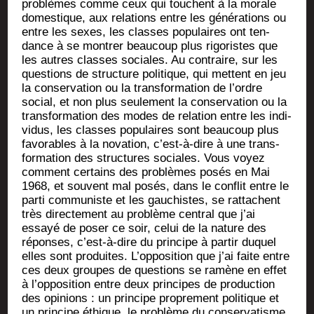
pro­blèmes comme ceux qui touchent à la morale
domes­tique, aux rela­tions entre les géné­ra­tions ou
entre les sexes, les classes popu­laires ont ten­
dance à se mon­trer beau­coup plus rigo­ristes que
les autres classes sociales. Au contraire, sur les
ques­tions de struc­ture poli­tique, qui mettent en jeu
la conser­va­tion ou la trans­for­ma­tion de l’ordre
social, et non plus seule­ment la conser­va­tion ou la
trans­for­ma­tion des modes de rela­tion entre les indi­
vi­dus, les classes popu­laires sont beau­coup plus
favo­rables à la nova­tion, c’est-à-dire à une trans­
for­ma­tion des struc­tures sociales. Vous voyez
com­ment cer­tains des pro­blèmes posés en Mai
1968, et sou­vent mal posés, dans le conflit entre le
par­ti com­mu­niste et les gau­chistes, se rat­tachent
très direc­te­ment au pro­blème cen­tral que j’ai
essayé de poser ce soir, celui de la nature des
réponses, c’est-à-dire du prin­cipe à par­tir duquel
elles sont pro­duites. L’opposition que j’ai faite entre
ces deux groupes de ques­tions se ramène en effet
à l’opposition entre deux prin­cipes de pro­duc­tion
des opi­nions : un prin­cipe pro­pre­ment poli­tique et
un prin­cipe éthique, le pro­blème du conser­va­tisme