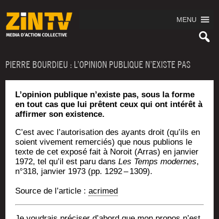
MENU
PIERRE BOURDIEU : L’OPINION PUBLIQUE N’EXISTE PAS
L’opinion publique n’existe pas, sous la forme
en tout cas que lui prêtent ceux qui ont intérêt à
affirmer son existence.
C’est avec l’autorisation des ayants droit (qu’ils en
soient vive­ment remer­ciés) que nous publions le
texte de cet expo­sé fait à Noroit (Arras) en jan­vier
1972, tel qu’il est paru dans
Les Temps modernes
,
n°318, jan­vier 1973 (pp. 1292 – 1309).
Source de l’ar­ticle :
acri­med
Je vou­drais pré­ci­ser d’abord que mon pro­pos n’est