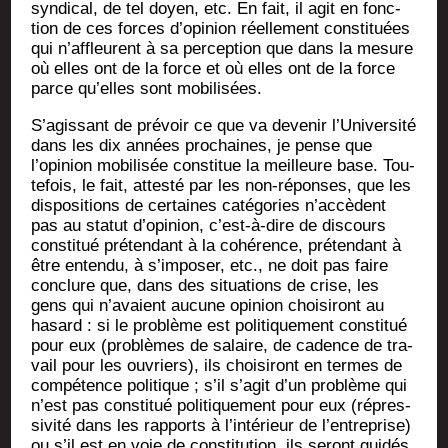
syn­di­cal, de tel doyen, etc. En fait, il agit en fonc­
tion de ces forces d’opinion réel­le­ment consti­tuées
qui n’affleurent à sa per­cep­tion que dans la mesure
où elles ont de la force et où elles ont de la force
parce qu’elles sont mobilisées.
S’agissant de pré­voir ce que va deve­nir l’Université
dans les dix années pro­chaines, je pense que
l’opinion mobi­li­sée consti­tue la meilleure base. Tou­
te­fois, le fait, attes­té par les non-réponses, que les
dis­po­si­tions de cer­taines caté­go­ries n’accèdent
pas au sta­tut d’opinion, c’est-à-dire de dis­cours
consti­tué pré­ten­dant à la cohé­rence, pré­ten­dant à
être enten­du, à s’imposer, etc., ne doit pas faire
conclure que, dans des situa­tions de crise, les
gens qui n’avaient aucune opi­nion choi­si­ront au
hasard : si le pro­blème est poli­ti­que­ment consti­tué
pour eux (pro­blèmes de salaire, de cadence de tra­
vail pour les ouvriers), ils choi­si­ront en termes de
com­pé­tence poli­tique ; s’il s’agit d’un pro­blème qui
n’est pas consti­tué poli­ti­que­ment pour eux (répres­
si­vi­té dans les rap­ports à l’intérieur de l’entreprise)
ou s’il est en voie de consti­tu­tion, ils seront gui­dés