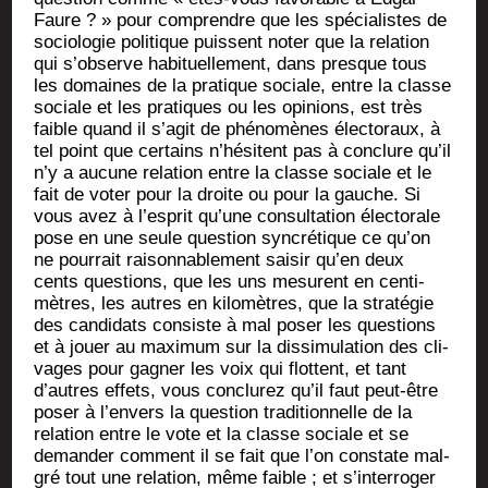
Faure ? » pour com­prendre que les spé­cia­listes de
socio­lo­gie poli­tique puissent noter que la rela­tion
qui s’observe habi­tuel­le­ment, dans presque tous
les domaines de la pra­tique sociale, entre la classe
sociale et les pra­tiques ou les opi­nions, est très
faible quand il s’agit de phé­no­mènes élec­to­raux, à
tel point que cer­tains n’hésitent pas à conclure qu’il
n’y a aucune rela­tion entre la classe sociale et le
fait de voter pour la droite ou pour la gauche. Si
vous avez à l’esprit qu’une consul­ta­tion élec­to­rale
pose en une seule ques­tion syn­cré­tique ce qu’on
ne pour­rait rai­son­na­ble­ment sai­sir qu’en deux
cents ques­tions, que les uns mesurent en cen­ti­
mètres, les autres en kilo­mètres, que la stra­té­gie
des can­di­dats consiste à mal poser les ques­tions
et à jouer au maxi­mum sur la dis­si­mu­la­tion des cli­
vages pour gagner les voix qui flottent, et tant
d’autres effets, vous conclu­rez qu’il faut peut-être
poser à l’envers la ques­tion tra­di­tion­nelle de la
rela­tion entre le vote et la classe sociale et se
deman­der com­ment il se fait que l’on constate mal­
gré tout une rela­tion, même faible ; et s’interroger