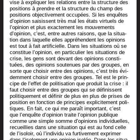
vise à expli­quer les rela­tions entre la struc­ture des
posi­tions à prendre et la struc­ture du champ des
posi­tions objec­ti­ve­ment occu­pées. Si les enquêtes
d’opinion sai­sissent très mal les états vir­tuels de
l’opinion et plus exac­te­ment les mou­ve­ments
d’opinion, c’est, entre autres rai­sons, que la situa­
tion dans laquelle elles appré­hendent les opi­nions
est tout à fait arti­fi­cielle. Dans les situa­tions où se
consti­tue l’opinion, en par­ti­cu­lier les situa­tions de
crise, les gens sont devant des opi­nions consti­
tuées, des opi­nions sou­te­nues par des groupes, en
sorte que choi­sir entre des opi­nions, c’est très évi­
dem­ment choi­sir entre des groupes. Tel est le prin­
cipe de l’effet de poli­ti­sa­tion que pro­duit la crise : il
faut choi­sir entre des groupes qui se défi­nissent
poli­ti­que­ment et défi­nir de plus en plus de prises de
posi­tion en fonc­tion de prin­cipes expli­ci­te­ment poli­
tiques. En fait, ce qui me paraît impor­tant, c’est
que l’enquête d’opinion traite l’opinion publique
comme une simple somme d’opinions indi­vi­duelles,
recueillies dans une situa­tion qui est au fond celle
de l’isoloir, où l’individu va fur­ti­ve­ment expri­mer
dans l’isolement une opi­nion iso­lée. Dans les situa­