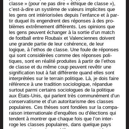
classe » (pour ne pas dire « éthique de classe »),
c’est-à-dire un sys­tème de valeurs impli­cites que
les gens ont inté­rio­ri­sées depuis l’enfance et à par­
tir duquel ils engendrent des réponses à des pro­
blèmes extrê­me­ment dif­fé­rents. Les opi­nions que
les gens peuvent échan­ger à la sor­tie d’un match
de foot­ball entre Rou­baix et Valen­ciennes doivent
une grande par­tie de leur cohé­rence, de leur
logique, à l’ethos de classe. Une foule de réponses
qui sont consi­dé­rées comme des réponses poli­
tiques, sont en réa­li­té pro­duites à par­tir de l’ethos
de classe et du même coup peuvent revê­tir une
signi­fi­ca­tion tout à fait dif­fé­rente quand elles sont
inter­pré­tées sur le ter­rain poli­tique. Là, je dois faire
réfé­rence à une tra­di­tion socio­lo­gique, répan­due
sur­tout par­mi cer­tains socio­logues de la poli­tique
aux États-Unis, qui parlent très com­mu­né­ment d’un
conser­va­tisme et d’un auto­ri­ta­risme des classes
popu­laires. Ces thèses sont fon­dées sur la com­pa­
rai­son inter­na­tio­nale d’enquêtes ou d’élections qui
tendent à mon­trer que chaque fois que l’on inter­
roge les classes popu­laires, dans quelque pays