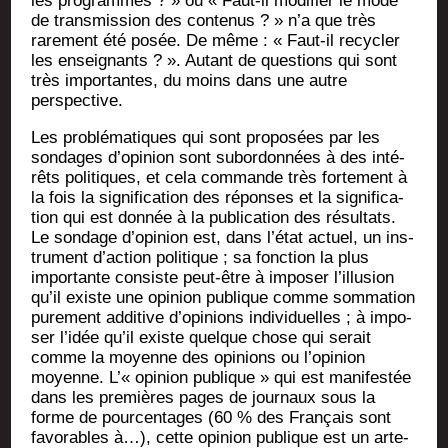
les pro­grammes ? » ou « Faut-il modi­fier le mode
de trans­mis­sion des conte­nus ? » n’a que très
rare­ment été posée. De même : « Faut-il recy­cler
les ensei­gnants ? ». Autant de ques­tions qui sont
très impor­tantes, du moins dans une autre
perspective.
Les pro­blé­ma­tiques qui sont pro­po­sées par les
son­dages d’opinion sont subor­don­nées à des inté­
rêts poli­tiques, et cela com­mande très for­te­ment à
la fois la signi­fi­ca­tion des réponses et la signi­fi­ca­
tion qui est don­née à la publi­ca­tion des résul­tats.
Le son­dage d’opinion est, dans l’état actuel, un ins­
tru­ment d’action poli­tique ; sa fonc­tion la plus
impor­tante consiste peut-être à impo­ser l’illusion
qu’il existe une opi­nion publique comme som­ma­tion
pure­ment addi­tive d’opinions indi­vi­duelles ; à impo­
ser l’idée qu’il existe quelque chose qui serait
comme la moyenne des opi­nions ou l’opinion
moyenne. L’« opi­nion publique » qui est mani­fes­tée
dans les pre­mières pages de jour­naux sous la
forme de pour­cen­tages (60 % des Fran­çais sont
favo­rables à…), cette opi­nion publique est un arte­