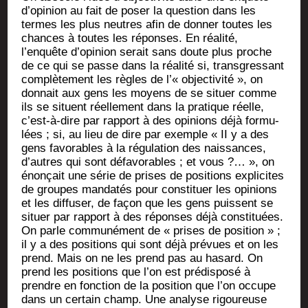
d’opinion au fait de poser la ques­tion dans les
termes les plus neutres afin de don­ner toutes les
chances à toutes les réponses. En réa­li­té,
l’enquête d’opinion serait sans doute plus proche
de ce qui se passe dans la réa­li­té si, trans­gres­sant
com­plè­te­ment les règles de l’« objec­ti­vi­té », on
don­nait aux gens les moyens de se situer comme
ils se situent réel­le­ment dans la pra­tique réelle,
c’est-à-dire par rap­port à des opi­nions déjà for­mu­
lées ; si, au lieu de dire par exemple « II y a des
gens favo­rables à la régu­la­tion des nais­sances,
d’autres qui sont défa­vo­rables ; et vous ?… », on
énon­çait une série de prises de posi­tions expli­cites
de groupes man­da­tés pour consti­tuer les opi­nions
et les dif­fu­ser, de façon que les gens puissent se
situer par rap­port à des réponses déjà consti­tuées.
On parle com­mu­né­ment de « prises de posi­tion » ;
il y a des posi­tions qui sont déjà pré­vues et on les
prend. Mais on ne les prend pas au hasard. On
prend les posi­tions que l’on est pré­dis­po­sé à
prendre en fonc­tion de la posi­tion que l’on occupe
dans un cer­tain champ. Une ana­lyse rigou­reuse