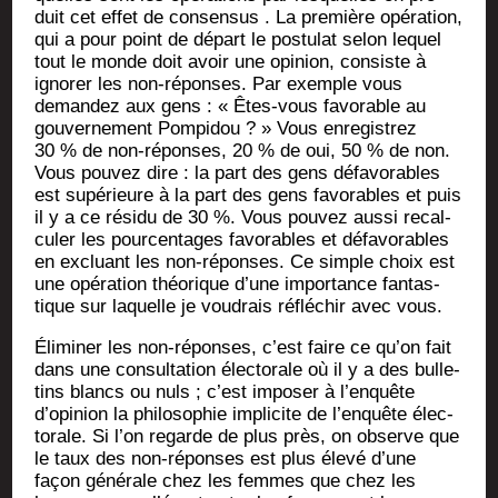
duit cet effet de consen­sus . La pre­mière opé­ra­tion,
qui a pour point de départ le pos­tu­lat selon lequel
tout le monde doit avoir une opi­nion, consiste à
igno­rer les non-réponses. Par exemple vous
deman­dez aux gens : « Êtes-vous favo­rable au
gou­ver­ne­ment Pom­pi­dou ? » Vous enre­gis­trez
30 % de non-réponses, 20 % de oui, 50 % de non.
Vous pou­vez dire : la part des gens défa­vo­rables
est supé­rieure à la part des gens favo­rables et puis
il y a ce rési­du de 30 %. Vous pou­vez aus­si recal­
cu­ler les pour­cen­tages favo­rables et défa­vo­rables
en excluant les non-réponses. Ce simple choix est
une opé­ra­tion théo­rique d’une impor­tance fan­tas­
tique sur laquelle je vou­drais réflé­chir avec vous.
Éli­mi­ner les non-réponses, c’est faire ce qu’on fait
dans une consul­ta­tion élec­to­rale où il y a des bul­le­
tins blancs ou nuls ; c’est impo­ser à l’enquête
d’opinion la phi­lo­so­phie impli­cite de l’enquête élec­
to­rale. Si l’on regarde de plus près, on observe que
le taux des non-réponses est plus éle­vé d’une
façon géné­rale chez les femmes que chez les