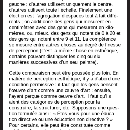
gauche ; d’autres uti­lisent uni­que­ment le centre,
d’autres uti­lisent toute l’échelle. Fina­le­ment une
élec­tion est l’agrégation d’espaces tout à fait dif­fé­
rents ; on addi­tionne des gens qui mesurent en
cen­ti­mètres avec des gens qui mesurent en kilo­
mètres, ou, mieux, des gens qui notent de 0 à 20 et
des gens qui notent entre 9 et 11. La com­pé­tence
se mesure entre autres choses au degré de finesse
de per­cep­tion (c’est la même chose en esthé­tique,
cer­tains pou­vant dis­tin­guer les cinq ou six
manières suc­ces­sives d’un seul peintre).
Cette com­pa­rai­son peut être pous­sée plus loin. En
matière de per­cep­tion esthé­tique, il y a d’abord une
condi­tion per­mis­sive : il faut que les gens pensent
l’œuvre d’art comme une œuvre d’art ; ensuite,
l’ayant per­çue comme œuvre d’art, il faut qu’ils
aient des caté­go­ries de per­cep­tion pour la
construire, la struc­tu­rer, etc. Sup­po­sons une ques­
tion for­mu­lée ain­si : « Êtes-vous pour une édu­ca­
tion direc­tive ou une édu­ca­tion non direc­tive ? »
Pour cer­tains, elle peut être consti­tuée comme