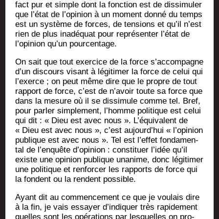
fact pur et simple dont la fonc­tion est de dis­si­mu­ler
que l’état de l’opinion à un moment don­né du temps
est un sys­tème de forces, de ten­sions et qu’il n’est
rien de plus inadé­quat pour repré­sen­ter l’état de
l’opinion qu’un pourcentage.
On sait que tout exer­cice de la force s’accompagne
d’un dis­cours visant à légi­ti­mer la force de celui qui
l’exerce ; on peut même dire que le propre de tout
rap­port de force, c’est de n’avoir toute sa force que
dans la mesure où il se dis­si­mule comme tel. Bref,
pour par­ler sim­ple­ment, l’homme poli­tique est celui
qui dit : « Dieu est avec nous ». L’équivalent de
« Dieu est avec nous », c’est aujourd’hui « l’opinion
publique est avec nous ». Tel est l’effet fon­da­men­
tal de l’enquête d’opinion : consti­tuer l’idée qu’il
existe une opi­nion publique una­nime, donc légi­ti­mer
une poli­tique et ren­for­cer les rap­ports de force qui
la fondent ou la rendent possible.
Ayant dit au com­men­ce­ment ce que je vou­lais dire
à la fin, je vais essayer d’indiquer très rapi­de­ment
quelles sont les opé­ra­tions par les­quelles on pro­