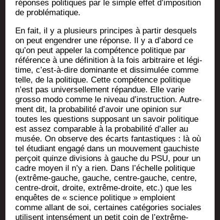
réponses poli­tiques par le simple effet d’imposition
de problématique.
En fait, il y a plu­sieurs prin­cipes à par­tir des­quels
on peut engen­drer une réponse. Il y a d’abord ce
qu’on peut appe­ler la com­pé­tence poli­tique par
réfé­rence à une défi­ni­tion à la fois arbi­traire et légi­
time, c’est-à-dire domi­nante et dis­si­mu­lée comme
telle, de la poli­tique. Cette com­pé­tence poli­tique
n’est pas uni­ver­sel­le­ment répan­due. Elle varie
gros­so modo comme le niveau d’instruction. Autre­
ment dit, la pro­ba­bi­li­té d’avoir une opi­nion sur
toutes les ques­tions sup­po­sant un savoir poli­tique
est assez com­pa­rable à la pro­ba­bi­li­té d’aller au
musée. On observe des écarts fan­tas­tiques : là où
tel étu­diant enga­gé dans un mou­ve­ment gau­chiste
per­çoit quinze divi­sions à gauche du PSU, pour un
cadre moyen il n’y a rien. Dans l’échelle poli­tique
(extrême-gauche, gauche, centre-gauche, centre,
centre-droit, droite, extrême-droite, etc.) que les
enquêtes de « science poli­tique » emploient
comme allant de soi, cer­taines caté­go­ries sociales
uti­lisent inten­sé­ment un petit coin de l’extrême-