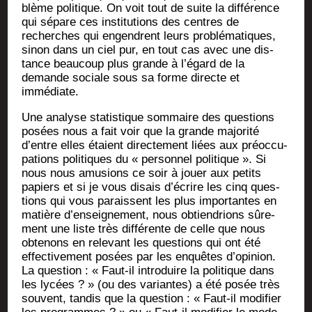
blème poli­tique. On voit tout de suite la dif­fé­rence
qui sépare ces ins­ti­tu­tions des centres de
recherches qui engendrent leurs pro­blé­ma­tiques,
sinon dans un ciel pur, en tout cas avec une dis­
tance beau­coup plus grande à l’égard de la
demande sociale sous sa forme directe et
immédiate.
Une ana­lyse sta­tis­tique som­maire des ques­tions
posées nous a fait voir que la grande majo­ri­té
d’entre elles étaient direc­te­ment liées aux pré­oc­cu­
pa­tions poli­tiques du « per­son­nel poli­tique ». Si
nous nous amu­sions ce soir à jouer aux petits
papiers et si je vous disais d’écrire les cinq ques­
tions qui vous paraissent les plus impor­tantes en
matière d’enseignement, nous obtien­drions sûre­
ment une liste très dif­fé­rente de celle que nous
obte­nons en rele­vant les ques­tions qui ont été
effec­ti­ve­ment posées par les enquêtes d’opinion.
La ques­tion : « Faut-il intro­duire la poli­tique dans
les lycées ? » (ou des variantes) a été posée très
sou­vent, tan­dis que la ques­tion : « Faut-il modi­fier