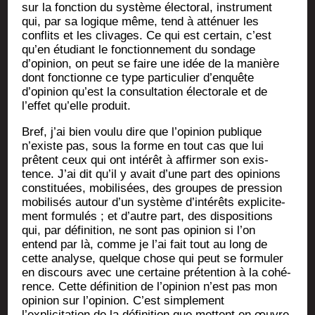
sur la fonc­tion du sys­tème élec­to­ral, ins­tru­ment
qui, par sa logique même, tend à atté­nuer les
conflits et les cli­vages. Ce qui est cer­tain, c’est
qu’en étu­diant le fonc­tion­ne­ment du son­dage
d’opinion, on peut se faire une idée de la manière
dont fonc­tionne ce type par­ti­cu­lier d’enquête
d’opinion qu’est la consul­ta­tion élec­to­rale et de
l’effet qu’elle produit.
Bref, j’ai bien vou­lu dire que l’opinion publique
n’existe pas, sous la forme en tout cas que lui
prêtent ceux qui ont inté­rêt à affir­mer son exis­
tence. J’ai dit qu’il y avait d’une part des opi­nions
consti­tuées, mobi­li­sées, des groupes de pres­sion
mobi­li­sés autour d’un sys­tème d’intérêts expli­ci­te­
ment for­mu­lés ; et d’autre part, des dis­po­si­tions
qui, par défi­ni­tion, ne sont pas opi­nion si l’on
entend par là, comme je l’ai fait tout au long de
cette ana­lyse, quelque chose qui peut se for­mu­ler
en dis­cours avec une cer­taine pré­ten­tion à la cohé­
rence. Cette défi­ni­tion de l’opinion n’est pas mon
opi­nion sur l’opinion. C’est sim­ple­ment
l’explicitation de la défi­ni­tion que mettent en œuvre