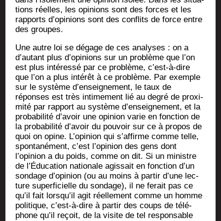
tions réelles, les opi­nions sont des forces et les
rap­ports d’opinions sont des conflits de force entre
des groupes.
Une autre loi se dégage de ces ana­lyses : on a
d’autant plus d’opinions sur un pro­blème que l’on
est plus inté­res­sé par ce pro­blème, c’est-à-dire
que l’on a plus inté­rêt à ce pro­blème. Par exemple
sur le sys­tème d’enseignement, le taux de
réponses est très inti­me­ment lié au degré de proxi­
mi­té par rap­port au sys­tème d’enseignement, et la
pro­ba­bi­li­té d’avoir une opi­nion varie en fonc­tion de
la pro­ba­bi­li­té d’avoir du pou­voir sur ce à pro­pos de
quoi on opine. L’opinion qui s’affirme comme telle,
spon­ta­né­ment, c’est l’opinion des gens dont
l’opinion a du poids, comme on dit. Si un ministre
de l’Éducation natio­nale agis­sait en fonc­tion d’un
son­dage d’opinion (ou au moins à par­tir d’une lec­
ture super­fi­cielle du son­dage), il ne ferait pas ce
qu’il fait lorsqu’il agit réel­le­ment comme un homme
poli­tique, c’est-à-dire à par­tir des coups de télé­
phone qu’il reçoit, de la visite de tel res­pon­sable