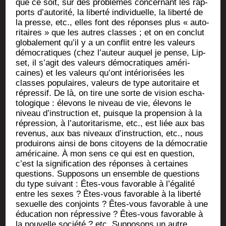
que ce soit, sur des pro­blèmes concer­nant les rap­
ports d’autorité, la liber­té indi­vi­duelle, la liber­té de
la presse, etc., elles font des réponses plus « auto­
ri­taires » que les autres classes ; et on en conclut
glo­ba­le­ment qu’il y a un conflit entre les valeurs
démo­cra­tiques (chez l’auteur auquel je pense, Lip­
set, il s’agit des valeurs démo­cra­tiques amé­ri­
caines) et les valeurs qu’ont inté­rio­ri­sées les
classes popu­laires, valeurs de type auto­ri­taire et
répres­sif. De là, on tire une sorte de vision escha­
to­lo­gique : éle­vons le niveau de vie, éle­vons le
niveau d’instruction et, puisque la pro­pen­sion à la
répres­sion, à l’autoritarisme, etc., est liée aux bas
reve­nus, aux bas niveaux d’instruction, etc., nous
pro­dui­rons ain­si de bons citoyens de la démo­cra­tie
amé­ri­caine. À mon sens ce qui est en ques­tion,
c’est la signi­fi­ca­tion des réponses à cer­taines
ques­tions. Sup­po­sons un ensemble de ques­tions
du type sui­vant : Êtes-vous favo­rable à l’égalité
entre les sexes ? Êtes-vous favo­rable à la liber­té
sexuelle des conjoints ? Êtes-vous favo­rable à une
édu­ca­tion non répres­sive ? Êtes-vous favo­rable à
la nou­velle socié­té ? etc. Sup­po­sons un autre