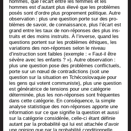
hommes, que l’écart entre les femmes et les
hommes est d’autant plus éle­vé que les pro­blèmes
posés sont d’ordre plus pro­pre­ment poli­tique. Autre
obser­va­tion : plus une ques­tion porte sur des pro­
blèmes de savoir, de connais­sance, plus l’écart est
grand entre les taux de non-réponses des plus ins­
truits et des moins ins­truits. À l’inverse, quand les
ques­tions portent sur les pro­blèmes éthiques, les
varia­tions des non-réponses selon le niveau
d’instruction sont faibles (exemple : « Faut-il être
sévère avec les enfants ? »). Autre obser­va­tion :
plus une ques­tion pose des pro­blèmes conflic­tuels,
porte sur un nœud de contra­dic­tions (soit une
ques­tion sur la situa­tion en Tché­co­slo­va­quie pour
les gens qui votent com­mu­niste), plus une ques­tion
est géné­ra­trice de ten­sions pour une caté­go­rie
déter­mi­née, plus les non-réponses sont fré­quentes
dans cette caté­go­rie. En consé­quence, la simple
ana­lyse sta­tis­tique des non-réponses apporte une
infor­ma­tion sur ce que signi­fie la ques­tion et aus­si
sur la caté­go­rie consi­dé­rée, celle-ci étant défi­nie
autant par la pro­ba­bi­li­té qui lui est atta­chée d’avoir
une opi­nion que par la pro­ba­bi­li­té condi­tion­nelle