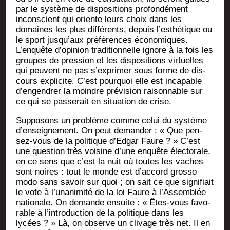
par le sys­tème de dis­po­si­tions pro­fon­dé­ment
incons­cient qui oriente leurs choix dans les
domaines les plus dif­fé­rents, depuis l’esthétique ou
le sport jusqu’aux pré­fé­rences éco­no­miques.
L’enquête d’opinion tra­di­tion­nelle ignore à la fois les
groupes de pres­sion et les dis­po­si­tions vir­tuelles
qui peuvent ne pas s’exprimer sous forme de dis­
cours expli­cite. C’est pour­quoi elle est inca­pable
d’engendrer la moindre pré­vi­sion rai­son­nable sur
ce qui se pas­se­rait en situa­tion de crise.
Sup­po­sons un pro­blème comme celui du sys­tème
d’enseignement. On peut deman­der : « Que pen­
sez-vous de la poli­tique d’Edgar Faure ? » C’est
une ques­tion très voi­sine d’une enquête élec­to­rale,
en ce sens que c’est la nuit où toutes les vaches
sont noires : tout le monde est d’accord gros­so
modo sans savoir sur quoi ; on sait ce que signi­fiait
le vote à l’unanimité de la loi Faure à l’Assemblée
natio­nale. On demande ensuite : « Êtes-vous favo­
rable à l’introduction de la poli­tique dans les
lycées ? » Là, on observe un cli­vage très net. Il en