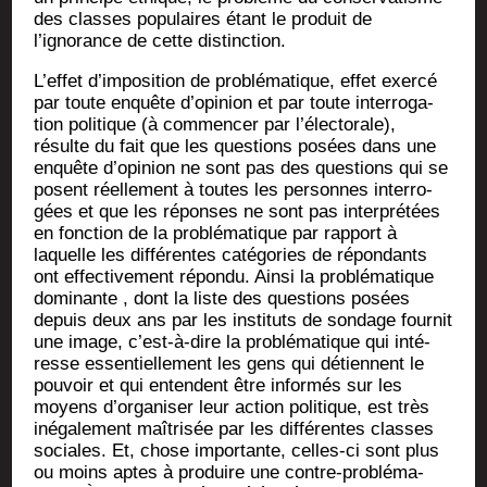
des classes popu­laires étant le pro­duit de
l’ignorance de cette distinction.
L’effet d’imposition de pro­blé­ma­tique, effet exer­cé
par toute enquête d’opinion et par toute inter­ro­ga­
tion poli­tique (à com­men­cer par l’électorale),
résulte du fait que les ques­tions posées dans une
enquête d’opinion ne sont pas des ques­tions qui se
posent réel­le­ment à toutes les per­sonnes inter­ro­
gées et que les réponses ne sont pas inter­pré­tées
en fonc­tion de la pro­blé­ma­tique par rap­port à
laquelle les dif­fé­rentes caté­go­ries de répon­dants
ont effec­ti­ve­ment répon­du. Ain­si la pro­blé­ma­tique
domi­nante , dont la liste des ques­tions posées
depuis deux ans par les ins­ti­tuts de son­dage four­nit
une image, c’est-à-dire la pro­blé­ma­tique qui inté­
resse essen­tiel­le­ment les gens qui détiennent le
pou­voir et qui entendent être infor­més sur les
moyens d’organiser leur action poli­tique, est très
inéga­le­ment maî­tri­sée par les dif­fé­rentes classes
sociales. Et, chose impor­tante, celles-ci sont plus
ou moins aptes à pro­duire une contre-pro­blé­ma­