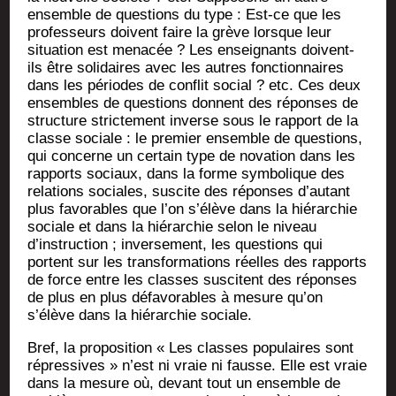
ensemble de ques­tions du type : Est-ce que les
pro­fes­seurs doivent faire la grève lorsque leur
situa­tion est mena­cée ? Les ensei­gnants doivent-
ils être soli­daires avec les autres fonc­tion­naires
dans les périodes de conflit social ? etc. Ces deux
ensembles de ques­tions donnent des réponses de
struc­ture stric­te­ment inverse sous le rap­port de la
classe sociale : le pre­mier ensemble de ques­tions,
qui concerne un cer­tain type de nova­tion dans les
rap­ports sociaux, dans la forme sym­bo­lique des
rela­tions sociales, sus­cite des réponses d’autant
plus favo­rables que l’on s’élève dans la hié­rar­chie
sociale et dans la hié­rar­chie selon le niveau
d’instruction ; inver­se­ment, les ques­tions qui
portent sur les trans­for­ma­tions réelles des rap­ports
de force entre les classes sus­citent des réponses
de plus en plus défa­vo­rables à mesure qu’on
s’élève dans la hié­rar­chie sociale.
Bref, la pro­po­si­tion « Les classes popu­laires sont
répres­sives » n’est ni vraie ni fausse. Elle est vraie
dans la mesure où, devant tout un ensemble de