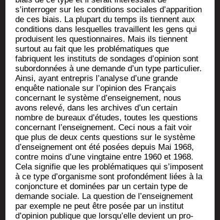
s’interroger sur les condi­tions sociales d’apparition
de ces biais. La plu­part du temps ils tiennent aux
condi­tions dans les­quelles tra­vaillent les gens qui
pro­duisent les ques­tion­naires. Mais ils tiennent
sur­tout au fait que les pro­blé­ma­tiques que
fabriquent les ins­ti­tuts de son­dages d’opinion sont
subor­don­nées à une demande d’un type par­ti­cu­lier.
Ain­si, ayant entre­pris l’analyse d’une grande
enquête natio­nale sur l’opinion des Fran­çais
concer­nant le sys­tème d’enseignement, nous
avons rele­vé, dans les archives d’un cer­tain
nombre de bureaux d’études, toutes les ques­tions
concer­nant l’enseignement. Ceci nous a fait voir
que plus de deux cents ques­tions sur le sys­tème
d’enseignement ont été posées depuis Mai 1968,
contre moins d’une ving­taine entre 1960 et 1968.
Cela signi­fie que les pro­blé­ma­tiques qui s’imposent
à ce type d’organisme sont pro­fon­dé­ment liées à la
conjonc­ture et domi­nées par un cer­tain type de
demande sociale. La ques­tion de l’enseignement
par exemple ne peut être posée par un ins­ti­tut
d’opinion publique que lorsqu’elle devient un pro­