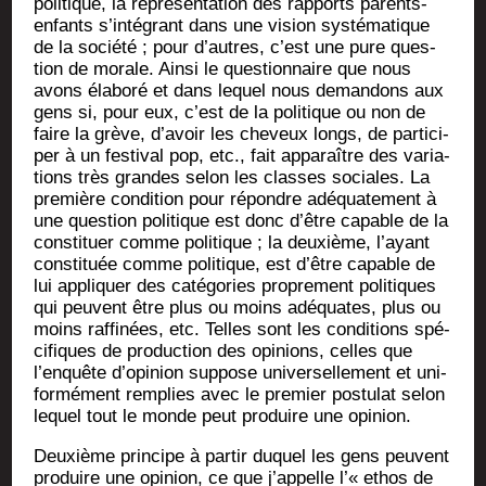
poli­tique, la repré­sen­ta­tion des rap­ports parents-
enfants s’intégrant dans une vision sys­té­ma­tique
de la socié­té ; pour d’autres, c’est une pure ques­
tion de morale. Ain­si le ques­tion­naire que nous
avons éla­bo­ré et dans lequel nous deman­dons aux
gens si, pour eux, c’est de la poli­tique ou non de
faire la grève, d’avoir les che­veux longs, de par­ti­ci­
per à un fes­ti­val pop, etc., fait appa­raître des varia­
tions très grandes selon les classes sociales. La
pre­mière condi­tion pour répondre adé­qua­te­ment à
une ques­tion poli­tique est donc d’être capable de la
consti­tuer comme poli­tique ; la deuxième, l’ayant
consti­tuée comme poli­tique, est d’être capable de
lui appli­quer des caté­go­ries pro­pre­ment poli­tiques
qui peuvent être plus ou moins adé­quates, plus ou
moins raf­fi­nées, etc. Telles sont les condi­tions spé­
ci­fiques de pro­duc­tion des opi­nions, celles que
l’enquête d’opinion sup­pose uni­ver­sel­le­ment et uni­
for­mé­ment rem­plies avec le pre­mier pos­tu­lat selon
lequel tout le monde peut pro­duire une opinion.
Deuxième prin­cipe à par­tir duquel les gens peuvent
pro­duire une opi­nion, ce que j’appelle l’« ethos de