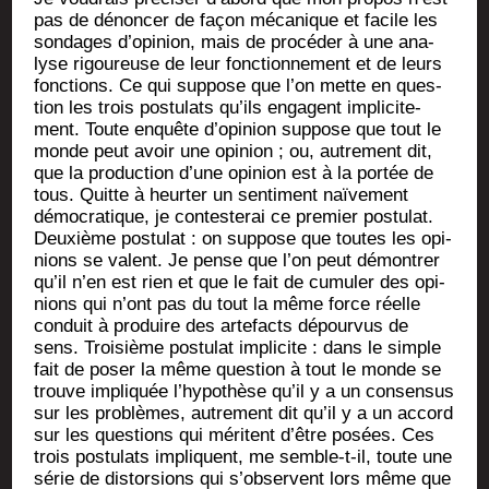
pas de dénon­cer de façon méca­nique et facile les
son­dages d’opinion, mais de pro­cé­der à une ana­
lyse rigou­reuse de leur fonc­tion­ne­ment et de leurs
fonc­tions. Ce qui sup­pose que l’on mette en ques­
tion les trois pos­tu­lats qu’ils engagent impli­ci­te­
ment. Toute enquête d’opinion sup­pose que tout le
monde peut avoir une opi­nion ; ou, autre­ment dit,
que la pro­duc­tion d’une opi­nion est à la por­tée de
tous. Quitte à heur­ter un sen­ti­ment naï­ve­ment
démo­cra­tique, je contes­te­rai ce pre­mier pos­tu­lat.
Deuxième pos­tu­lat : on sup­pose que toutes les opi­
nions se valent. Je pense que l’on peut démon­trer
qu’il n’en est rien et que le fait de cumu­ler des opi­
nions qui n’ont pas du tout la même force réelle
conduit à pro­duire des arte­facts dépour­vus de
sens. Troi­sième pos­tu­lat impli­cite : dans le simple
fait de poser la même ques­tion à tout le monde se
trouve impli­quée l’hypothèse qu’il y a un consen­sus
sur les pro­blèmes, autre­ment dit qu’il y a un accord
sur les ques­tions qui méritent d’être posées. Ces
trois pos­tu­lats impliquent, me semble-t-il, toute une
série de dis­tor­sions qui s’observent lors même que