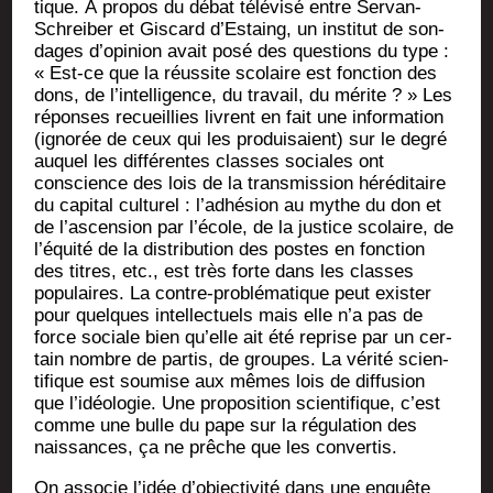
tique. À pro­pos du débat télé­vi­sé entre Ser­van-
Schrei­ber et Gis­card d’Estaing, un ins­ti­tut de son­
dages d’opinion avait posé des ques­tions du type :
« Est-ce que la réus­site sco­laire est fonc­tion des
dons, de l’intelligence, du tra­vail, du mérite ? » Les
réponses recueillies livrent en fait une infor­ma­tion
(igno­rée de ceux qui les pro­dui­saient) sur le degré
auquel les dif­fé­rentes classes sociales ont
conscience des lois de la trans­mis­sion héré­di­taire
du capi­tal cultu­rel : l’adhésion au mythe du don et
de l’ascension par l’école, de la jus­tice sco­laire, de
l’équité de la dis­tri­bu­tion des postes en fonc­tion
des titres, etc., est très forte dans les classes
popu­laires. La contre-pro­blé­ma­tique peut exis­ter
pour quelques intel­lec­tuels mais elle n’a pas de
force sociale bien qu’elle ait été reprise par un cer­
tain nombre de par­tis, de groupes. La véri­té scien­
ti­fique est sou­mise aux mêmes lois de dif­fu­sion
que l’idéologie. Une pro­po­si­tion scien­ti­fique, c’est
comme une bulle du pape sur la régu­la­tion des
nais­sances, ça ne prêche que les convertis.
On asso­cie l’idée d’objectivité dans une enquête