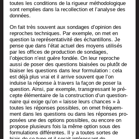
toutes les condi­tions de la rigueur métho­do­lo­gique
sont rem­plies dans la recol­lec­tion et l’analyse des
données.
On fait très sou­vent aux son­dages d’opinion des
reproches tech­niques. Par exemple, on met en
ques­tion la repré­sen­ta­ti­vi­té des échan­tillons. Je
pense que dans l’état actuel des moyens uti­li­sés
par les offices de pro­duc­tion de son­dages,
l’objection n’est guère fon­dée. On leur reproche
aus­si de poser des ques­tions biai­sées ou plu­tôt de
biai­ser les ques­tions dans leur for­mu­la­tion : cela
est déjà plus vrai et il arrive sou­vent que l’on
induise la réponse à tra­vers la façon de poser la
ques­tion. Ain­si, par exemple, trans­gres­sant le pré­
cepte élé­men­taire de la construc­tion d’un ques­tion­
naire qui exige qu’on « laisse leurs chances » à
toutes les réponses pos­sibles, on omet fré­quem­
ment dans les ques­tions ou dans les réponses pro­
po­sées une des options pos­sibles, ou encore on
pro­pose plu­sieurs fois la même option sous des
for­mu­la­tions dif­fé­rentes. Il y a toutes sortes de
biais de ce type et il serait inté­res­sant de