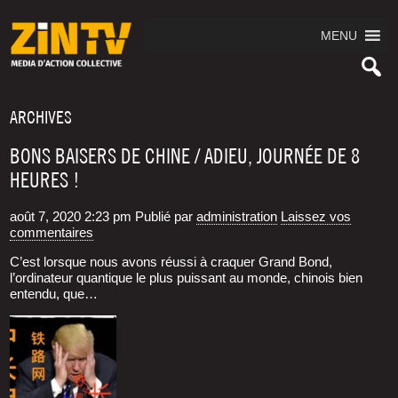
MENU
ARCHIVES
BONS BAISERS DE CHINE / ADIEU, JOURNÉE DE 8
HEURES !
août 7, 2020 2:23 pm
Publié par
administration
Laissez vos
commentaires
C’est lorsque nous avons réus­si à cra­quer Grand Bond,
l’ordinateur quan­tique le plus puis­sant au monde, chi­nois bien
enten­du, que…