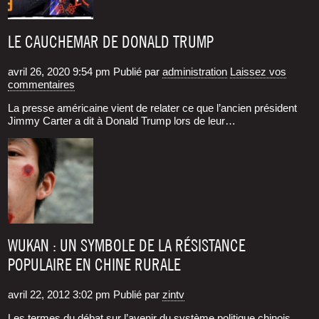
LE CAUCHEMAR DE DONALD TRUMP
avril 26, 2020 9:54 pm
Publié par
administration
Laissez vos
commentaires
La presse amé­ri­caine vient de rela­ter ce que l’ancien pré­sident
Jim­my Car­ter a dit à Donald Trump lors de leur…
WUKAN : UN SYMBOLE DE LA RÉSISTANCE
POPULAIRE EN CHINE RURALE
avril 22, 2012 3:02 pm
Publié par
zintv
Les termes du débat sur l’avenir du sys­tème poli­tique chi­nois