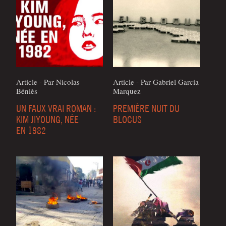
Article - Par Nico­las
Article - Par Gabriel Gar­cia
Béniès
Marquez
UN FAUX VRAI ROMAN :
PREMIÈRE NUIT DU
KIM JIYOUNG, NÉE
BLOCUS
EN 1982