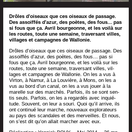
Drôles d'oiseaux que ces oiseaux de passage.
Des assoiffés d'azur, des poètes, des fous... pas
si fous que ça. Avril bourgeonne, et les voilà sur
les routes, toute une semaine, traversant villes,
villages et campagnes de Wallonie.
Drôles d’oi­seaux que ces oiseaux de pas­sage. Des
assoif­fés d’a­zur, des poètes, des fous… pas si
fous que ça. Avril bour­geonne, et les voi­là sur les
routes, toute une semaine, tra­ver­sant villes, vil­
lages et cam­pagnes de Wal­lo­nie. On les a vus à
Vir­ton, à Namur, à La Lou­vière, à Mons, on les a
vus au bord d’un canal, on les a vus jouer à la
marelle sur des mar­chés. Par­fois, ils se sont sen­
tis seuls. Par­fois, on les a regar­dés avec inquié­
tude. Sou­vent, on leur a sou­ri. Quoi qu’il arrive, ils
ont conti­nué leur marche, nou­veaux explo­ra­teurs
au pays des scan­dales et des mer­veilles. Et nous,
on s’est dit qu’on allait mar­cher avec eux.